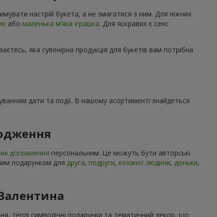
имувати настрій букета, а не змагатися з ним. Для ніжних
ик
або
маленька м’яка іграшка
. Для яскравих є сенс
ваєтесь, яка сувенірна продукція для букетів вам потрібна
ахуванням дати та події. В нашому асортименті знайдеться
родження
чні доповнення
персональним. Це можуть бути авторські
учним подарунком для
друга
,
подруги
,
коханої людини
,
доньки
,
 Валентина
ння, теплі символічні подарунки та тематичний декор, що