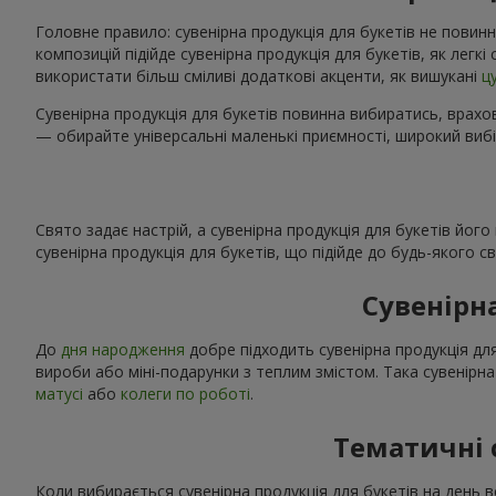
Головне правило: сувенірна продукція для букетів не повинн
композицій підійде сувенірна продукція для букетів, як легк
використати більш сміливі додаткові акценти, як вишукані
ц
Сувенірна продукція для букетів повинна вибиратись, врахов
— обирайте універсальні маленькі приємності, широкий вибі
Свято задає настрій, а сувенірна продукція для букетів йог
сувенірна продукція для букетів, що підійде до будь-якого 
Сувенірн
До
дня народження
добре підходить сувенірна продукція для
вироби або міні-подарунки з теплим змістом. Така сувенірна
матусі
або
колеги по роботі
.
Тематичні 
Коли вибирається сувенірна продукція для букетів на день в