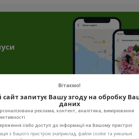
нуси
Вітаємо!
 сайт запитує Вашу згоду на обробку В
даних
енірна продукція до квіткових подару
рсоналізована реклама, контент, аналітика, вимірювання
ективності
ало, щоб передати весь настрій, турботу чи ніжність. Саме тут н
унок завершеним. Сувенірна продукція для букетів — не просто п
ереження і/або доступ до інформації на Вашому пристрої
ція з Вашого пристрою (наприклад, файли cookie та унікальні
 додати тепла, несподіванки або просто щирих емоцій. Сувенірн