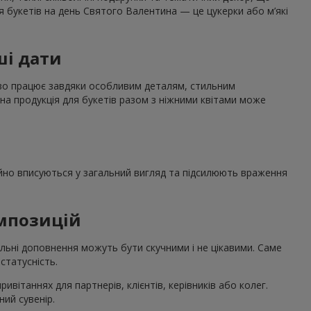
я букетів на день Святого Валентина — це цукерки або м’які
ші дати
дово працює завдяки особливим деталям, стильним
на продукція для букетів разом з ніжними квітами може
нійно вписуються у загальний вигляд та підсилюють враження
омпозицій
льні доповнення можуть бути скучними і не цікавими. Саме
статусність.
вітаннях для партнерів, клієнтів, керівників або колег.
ий сувенір.