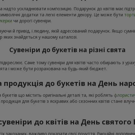
а надто ускладнювати композицію. Подарунок до квітів має підтр
і символічні додатки та легкі елементи декору. Це може бути
торт
укерки
чи дорогі сувеніри.
уючи й привід, і людину, якій адресований подарунок. Якщо сумні
р яких знайдеться у нашому каталозі.
Сувеніри до букетів на різні свята
о підкреслює. Саме тому сувеніри для квітів часто обирають з ур
свята і може бути розрахована на будь-який бюджет.
а продукція до букетів на День на
 букетів що містить оригінальні деталі та, які роблять
флористи
 продукція для букетів з яскравих або сезонних квітів стане вл
сувеніри до квітів на День святого
сіх закоханих, важливо показати свої почуття. Емоційні доповне