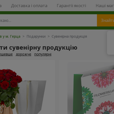
a
Доставка і оплата
Гарантії якості
Наші ма
Знайт
в у м. Герца
> Подарунки > Сувенірна продукція
ти сувенірну продукцію
ешевше
дорожче
популярні