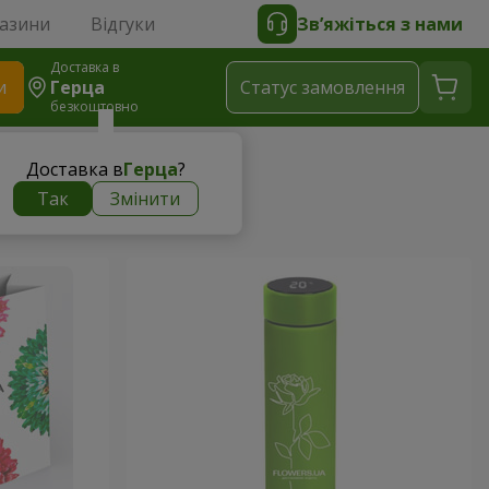
газини
Відгуки
Зв’яжіться з нами
Доставка в
и
Герца
Статус замовлення
безкоштовно
Доставка в
Герца
?
Так
Змінити