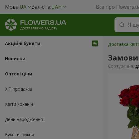
Мова:
UA
Валюта:
UAH
Все про Flowers.u
Акційні букети
Доставка квіті
Замови
Новинки
Сортування:
д
Оптові ціни
ХІТ продажів
Квіти коханій
День народження
Букети тижня