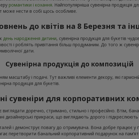
феру
романтики і кохання
. Найпопулярніша сувенірна продукція дл
нт може нести в собі щось особливе.
овнень до квітів на 8 Березня та ін
як
день народження дитини
, сувенірна продукція для букетів чу
ості і роблять привітання більш продуманим. До того ж сувенір
имволічної дати.
Сувенірна продукція до композицій
ням масштабу і подачі. Тут важливі елементи декору, які гармо
енірна продукція для букетів.
ні сувеніри для корпоративних к
 виглядати доречно, стримано, стильно і професійно. Втім, бана
і дизайнерські прикраси, що виглядають дорого і підкреслюють 
талей і демонструє повагу до отримувача. Вона добре працює у при
магає перетворити банальний корпоративний подарунок на пам’ятн