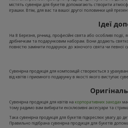
містять сувеніри для букетів допомагають створити атмос
іграшки. Втім, для вас та вашої другої половинки цей презе
Ідеї доп
На 8 Березня, річниці, професійні свята або особливі події, 
дрібничкам та подарунковим наборам. Вони додають святков
повністю замінити подарунок до жіночого свята чи певної с
Сувенірна продукція для композицій створюється з урахуван
від квітів і приємного подарунку в якості якого виступає сув
Оригіналь
Сувенірна продукція для квітів на
корпоративних заходах
має
тому радимо вам вибирати ексклюзивні аксесуари та стриман
Така сувенірна продукція для букетів підкреслює увагу до де
Правильно підібрана сувенірна продукція для букетів допо