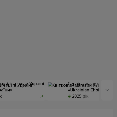
квітів року в Україні
Сервіс доставки квітів
раїни»
«Ukrainian Choice»
к
2025 рік