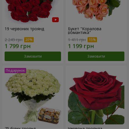
19 червоних троянд
Букет "Коралова
романтика"
2 249 грн
1 411 грн
Замовити
Замовити
75 білих троянд
Червона троянда