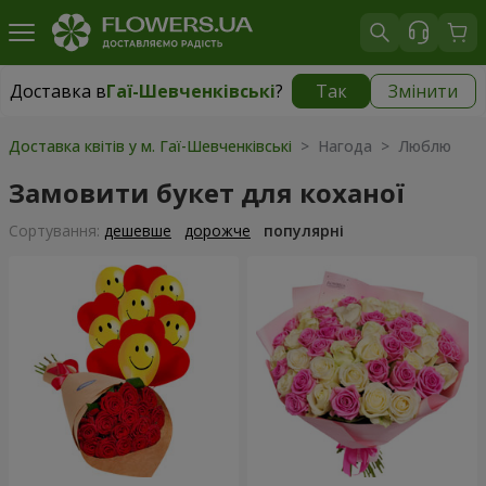
Доставка в
Гаї-Шевченківські
?
Так
Змінити
Доставка в
Гаї-Шевченківські
|
безкоштовно
Доставка квітів у м. Гаї-Шевченківські
> Нагода > Люблю
Замовити букет для коханої
Сортування:
дешевше
дорожче
популярні