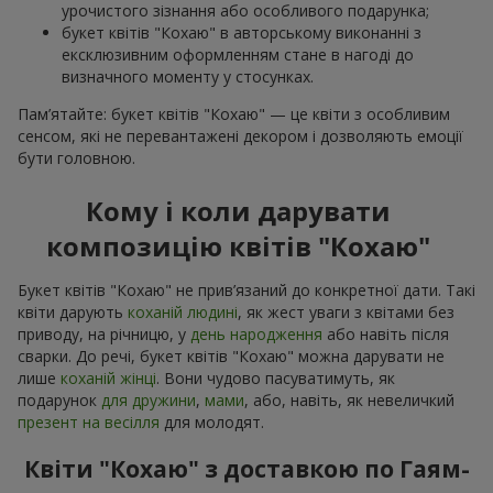
урочистого зізнання або особливого подарунка;
букет квітів "Кохаю" в авторському виконанні з
ексклюзивним оформленням стане в нагоді до
визначного моменту у стосунках.
Пам’ятайте: букет квітів "Кохаю" — це квіти з особливим
сенсом, які не перевантажені декором і дозволяють емоції
бути головною.
Кому і коли дарувати
композицію квітів "Кохаю"
Букет квітів "Кохаю" не прив’язаний до конкретної дати. Такі
квіти дарують
коханій людині
, як жест уваги з квітами без
приводу, на річницю, у
день народження
або навіть після
сварки. До речі, букет квітів "Кохаю" можна дарувати не
лише
коханій жінці
. Вони чудово пасуватимуть, як
подарунок
для дружини
,
мами
, або, навіть, як невеличкий
презент на весілля
для молодят.
Квіти "Кохаю" з доставкою по Гаям-