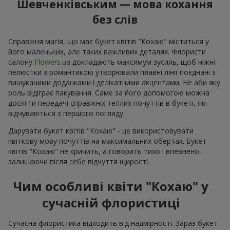
Шевченківським — мова кохання
без слів
Справжня магія, що має букет квітів "Кохаю" міститься у
його маленьких, але таких важливих деталях. Флористи
салону
Flowers.ua
докладають максимум зусиль, щоб ніжні
пелюстки з романтикою утворювали плавні лінії поєднані з
вишуканими доданками і делікатними акцентами. Не аби яку
роль відіграє пакування. Саме за його допомогою можна
досягти передачі справжніх теплих почуттів в букеті, які
відчуваються з першого погляду.
Дарувати букет квітів "Кохаю" - це використовувати
квіткову мову почуттів на максимальних обертах. Букет
квітів "Кохаю" не кричить, а говорить тихо і впевнено,
залишаючи після себе відчуття щирості.
Чим особливі квіти "Кохаю" у
сучасній флористиці
Сучасна флористика відходить від надмірності. Зараз букет