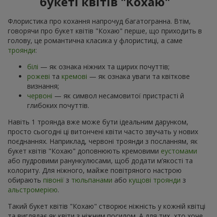
букеті квітів "Кохаю"
Флористика про кохання напрочуд багатогранна. Втім,
говорячи про букет квітів "Кохаю" перше, що приходить в
голову, це романтична класика у флористиці, а саме
троянди
:
білі
— як ознака ніжних та щирих почуттів;
рожеві
та
кремові
— як ознака уваги та квіткове
визнання;
червоні
— як символ несамовитої пристрасті й
глибоких почуттів.
Навіть 1 троянда вже може бути ідеальним дарунком,
просто сьогодні ці витончені квіти часто звучать у нових
поєднаннях. Наприклад, червоні троянди з посланням, як
букет квітів "Кохаю" доповнюють кремовими
еустомами
або пудровими ранункулюсами, щоб додати м’якості та
колориту. Для ніжного, майже повітряного настрою
обирають
півонії
з
тюльпанами
або
кущові троянди
з
альстромерією
.
Такий букет квітів "Кохаю" створює ніжність у кожній квітці
та виглядає як квіти з ніжним посилом. А для тих, хто хоче