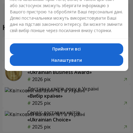
або застосунок зможуть зберігати інформацію з
Вашого пристрою та обробляти Ваші персональні дані.
Деякі постачальники можуть використовувати Ваші
дані на підставі законного інтересу. Ви можете змінити
Наші досягнення
свій вибір пізніше через посилання внизу сторінки.
Доставка квітів року в Україні
«Вибір країни»
Прийняти всі
2026 рік
Налаштувати
Найкращий квітковий магазин
«Ukrainian Business Award»
2026 рік
Доставка квітів року в Україні
«Вибір країни»
2025 рік
Сервіс доставки квітів
«Ukrainian Choice»
2025 рік