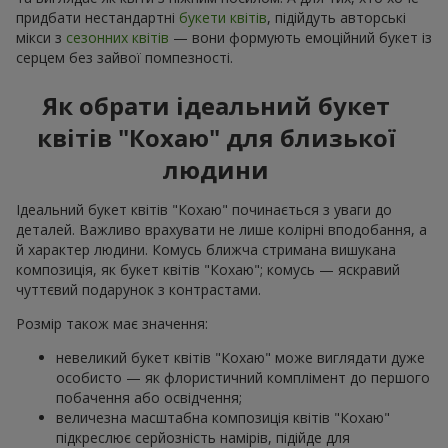
придбати нестандартні
букети квітів
, підійдуть авторські
мікси з
сезонних квітів
— вони формують емоційний букет із
серцем без зайвої помпезності.
Як обрати ідеальний букет
квітів "Кохаю" для близької
людини
Ідеальний букет квітів "Кохаю" починається з уваги до
деталей. Важливо врахувати не лише колірні вподобання, а
й характер людини. Комусь ближча стримана вишукана
композиція, як букет квітів "Кохаю"; комусь — яскравий
чуттєвий подарунок з контрастами.
Розмір також має значення:
невеликий букет квітів "Кохаю" може виглядати дуже
особисто — як флористичний комплімент до першого
побачення або освідчення;
величезна масштабна композиція квітів "Кохаю"
підкреслює серйозність намірів, підійде для