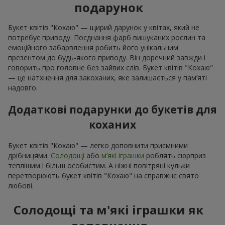
подарунок
Букет квітів "Кохаю" — щирий дарунок у квітах, який не
потребує приводу. Поєднання фарб вишуканих рослин та
емоційного забарвлення робить його унікальним
презентом до будь-якого приводу. Він доречний завжди і
говорить про головне без зайвих слів. Букет квітів "Кохаю"
— це натхнення для закоханих, яке залишається у пам’яті
надовго.
Додаткові подарунки до букетів для
коханих
Букет квітів "Кохаю" — легко доповнити приємними
дрібницями.
Солодощі
або
м’які іграшки
роблять сюрприз
теплішим і більш особистим. А ніжні повітряні кульки
перетворюють букет квітів "Кохаю" на справжнє свято
любові.
Солодощі та м'які іграшки як