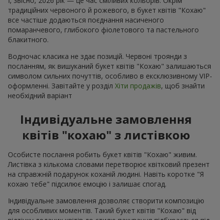
І, звісно, 2026 рік — це час сміливих кольорів. Окрім
традиційних червоного й рожевого, в букет квітів "Кохаю"
все частіше додаються поєднання насиченого
помаранчевого, глибокого фіолетового та пастельного
блакитного.
Водночас класика не здає позицій. Червоні троянди з
посланням, як вишуканий букет квітів "Кохаю" залишаються
символом сильних почуттів, особливо в ексклюзивному VIP-
оформленні. Завітайте у розділ
Хіти продажів
, щоб знайти
необхідний варіант
Індивідуальне замовлення
квітів "кохаю" з листівкою
Особисте послання робить букет квітів "Кохаю" живим.
Листівка з кількома словами перетворює квітковий презент
на справжній подарунок коханій людині. Навіть коротке "Я
кохаю тебе" підсилює емоцію і залишає спогад.
Індивідуальне замовлення дозволяє створити композицію
для особливих моментів. Такий букет квітів "Кохаю" від