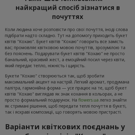
найкращий спосіб зізнатися в
почуттях
Коли людина хоче розповісти про свої почуття, іноді слова
підібрати надто складно. Тут на допомогу приходить букет
квітів "Кохаю". Букет квітів "Кохаю" говорить все замість
вас; промовляє квітковою мовою почуттів, зрозумілою та
без пояснень. Подарувати букет квітів "Кохаю" не просто
банальний, красивий жест, а емоційний посил через квіти,
який передає тепло, ніжність і щирість.
Букети "Кохаю" створюються так, щоб зробити
максимальний акцент на настрій. Легкий аромат, продумана
палітра, гармонійна форма — усе працює на те, щоб букет
квітів "Кохаю" виглядав як знак кохання в кольорах, а не
просто формальний подарунок. На
flowers.ua
легко знайти
як стримані рішення, щоб передати теплі почуття в букеті,
так і яскраві композиції, що говорять мовою пристрасті.
Варіанти квіткових поєднань у