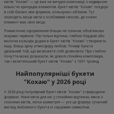
квітів "Кохаю" — це вже не вичурні композиції з надмірною
кількістю кричущих елементів. Букет квітів "Кохаю" поєднує
в собі баланс між формою, кольором і об’ємом. Тут
знаходять місце квіти з особливим сенсом, де кожен
елемент має своє місце.
Романтичне оформлення більше не означає обов’язково
яскраво-червоне. Пастельні відтінки, глибокі бордові або
молочні кольори додані в букет квітів "Кохаю" створюють
іншу, більш зрілу атмосферу любові. Розмір букета
ідеальний той, що ви можете собі дозволити. Про глибокі
почуття може розказати, як доволі спокійна композиція,
так і велетенський букет квітів "Кохаю" з 1001 троянд.
Найпопулярніші букети
"Кохаю" у 2026 році
У 2026 році популярний букет квітів "Кохаю" з природною
формою. Ніжні квіти для неї у спокійних відтінках, мікси з
сезонних квітів, легка асиметрія — усе це формує сучасний
вигляд любовного букета із серцевим символом.