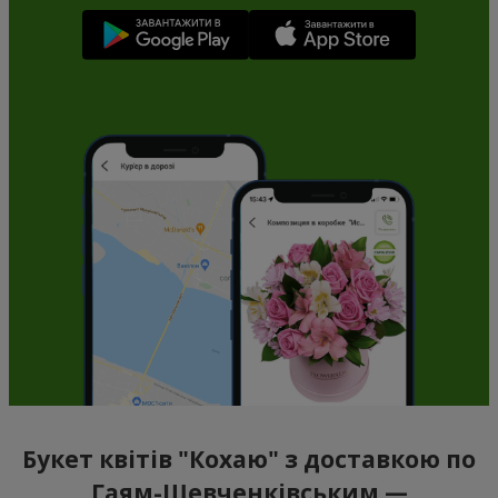
Букет квітів "Кохаю" з доставкою по
Гаям-Шевченківським —