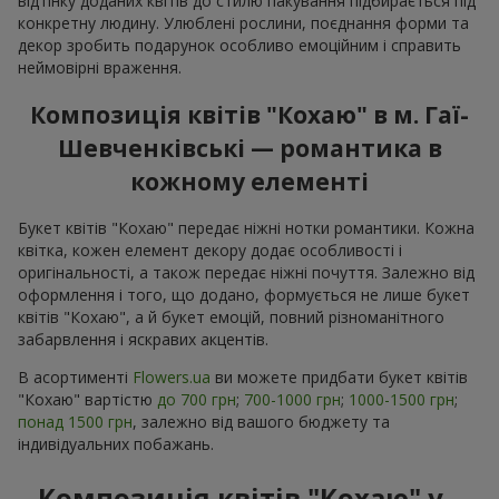
відтінку доданих квітів до стилю пакування підбирається під
конкретну людину. Улюблені рослини, поєднання форми та
декор зробить подарунок особливо емоційним і справить
неймовірні враження.
Композиція квітів "Кохаю" в м. Гаї-
Шевченківські — романтика в
кожному елементі
Букет квітів "Кохаю" передає ніжні нотки романтики. Кожна
квітка, кожен елемент декору додає особливості і
оригінальності, а також передає ніжні почуття. Залежно від
оформлення і того, що додано, формується не лише букет
квітів "Кохаю", а й букет емоцій, повний різноманітного
забарвлення і яскравих акцентів.
В асортименті
Flowers.ua
ви можете придбати букет квітів
"Кохаю" вартістю
до 700 грн
;
700-1000 грн
;
1000-1500 грн
;
понад 1500 грн
, залежно від вашого бюджету та
індивідуальних побажань.
Композиція квітів "Кохаю" у