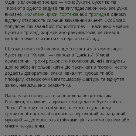
Один із ключових трендів — монобукети. Букет квітів
"Кохаю" з одного виду квітів виглядає лаконічно, але дуже
виразно.
Тюльпани
,
іриси
,
гортензії
або
троянди
в одному
відтінку створюють сильний візуальний акцент. Особливо
популярні так звані bold monochromes — насичено-червоні
букети з троянд, жоржин або ранункулюсів, де символ
любові в букеті читається з першого погляду.
Ще один помітний напрям, що втілюється в композицію
букет квітів "Кохаю" — природна "дикість". У моді
асиметричні, трохи розхристані композиції, які нагадують
щойно зібрані польові квіти. До таких квітів "кохаю" часто
додають декоративні злаки, евкаліпт, сухоцвіти або
гіпсофілу, створюючи багатошарову фактуру та відчуття
живої, невимушеної романтики.
Паралельно повертається оновлена ретро-класика.
Гвоздики, жоржини та хризантеми додані в букет квітів
"Кохаю" знову в центрі уваги, але вже в сучасному
прочитанні: пастельні відтінки — персиковий, лавандовий,
мусовий — доповнюють стрічками, вінтажними вазами або
м’яким пакуванням.