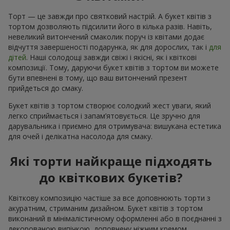
Торт — це завжди про святковий настрій. А букет квітів з
тортом дозволяють підсилити його в кілька разів. Навіть,
невеликий витончений смаколик поруч із квітами додає
відчуття завершеності подарунка, як для дорослих, так і
для
дітей
. Наші солодощі завжди свіжі і якісні, як і квіткові
композиції. Тому, даруючи букет квітів з тортом ви можете
бути впевнені в тому, що ваш витончений презент
прийдеться до смаку.
Букет квітів з тортом створює солодкий жест уваги, який
легко сприймається і запам’ятовується. Це зручно для
дарувальника і приємно для отримувача: вишукана естетика
для очей і делікатна насолода для смаку.
Які торти найкраще підходять
до квіткових букетів?
Квіткову композицію частіше за все доповнюють торти з
акуратним, стриманим дизайном. Букет квітів з тортом
виконаний в мінімалістичному оформленні або в поєднанні з
декорованою випічкою, доповнену ніжним кремом