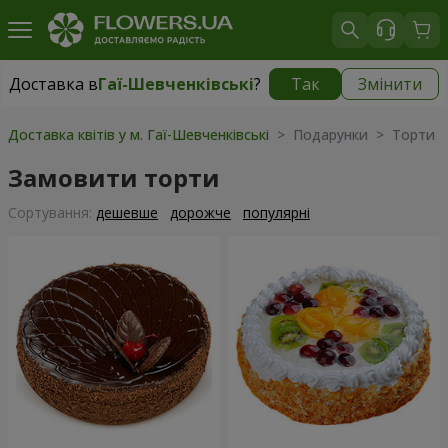
Доставка в
Гаї-Шевченківські
?
Так
Змінити
Доставка в
Гаї-Шевченківські
|
безкоштовно
Доставка квітів у м. Гаї-Шевченківські
> Подарунки > Торти
Замовити торти
Сортування:
дешевше
дорожче
популярні