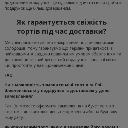
додатковий подарунок. Це підсилює відчуття свята і робить
подарунок ще більш довершеним.
Як гарантується свіжість
тортів під час доставки?
Ми співпрацюємо лише з найкращими постачальниками
солодощів, тому гарантуємо що терміни придатності є
найкращими. А завдяки правильним умовам зберіганням та
доставки ви якісний десертний подарунок і запашні квіти,
що простоять у вазі щонайменше 5 днів.
FAQ
Чи є можливість замовити міні торт в м. Гаї-
Шевченківські у подарунок із доставкою у день
замовлення?
Так. Ви можете оформити замовлення на букет квітів з
тортом з доставкою в день оформлення або на будь-яку
іншу дату.
Як упакований торт, якщо я замовляю його разом з