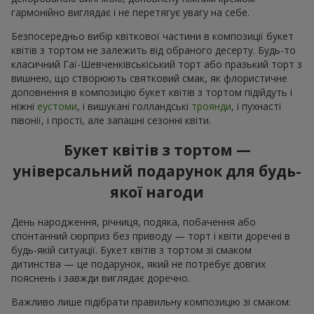
гармонійно виглядає і не перетягує увагу на себе.
Безпосередньо вибір квіткової частини в композиції букет
квітів з тортом не залежить від обраного десерту. Будь-то
класичний Гаї-Шевченківськіський торт або празький торт з
вишнею, що створюють святковий смак, як флористичне
доповнення в композицію букет квітів з тортом підійдуть і
ніжні
еустоми
, і вишукані голландські
троянди
, і пухнасті
півонії, і прості, але запашні сезонні квіти.
Букет квітів з тортом —
універсальний подарунок для будь-
якої нагоди
День народження, річниця, подяка, побачення або
спонтанний сюрприз без приводу — торт і квіти доречні в
будь-якій ситуації. Букет квітів з тортом зі смаком
дитинства — це подарунок, який не потребує довгих
пояснень і завжди виглядає доречно.
Важливо лише підібрати правильну композицію зі смаком: