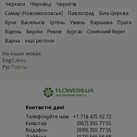
Черкаси
Чернівці
Чернігів
Самар (Новомосковськ)
Павлоград
Біла Церква
Буча
Васильків
Ірпінь
Умань
Варшава
Прага
Відень
Берлін
Ревне
Бургас
Сонячний берег
Варна
інші регіони
На інших мовах:
Eng:
Cakes
Рус:
Торты
Контактні дані
Телефонуйте нам
+1 718 475 92 72
Київстар
(067) 355 77 55
Водафон
(099) 355 77 55
Лайфсел
(073) 565 56 68