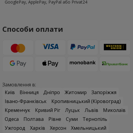
GooglePay, ApplePay, PayPal або Privat24
Способи оплати
Замовлення в:
Київ
Вінниця
Дніпро
Житомир
Запоріжжя
Івано-Франківськ
Кропивницький (Кіровоград)
Кременчук
Кривий Ріг
Луцьк
Львів
Миколаїв
Одеса
Полтава
Рівне
Суми
Тернопіль
Ужгород
Харків
Херсон
Хмельницький