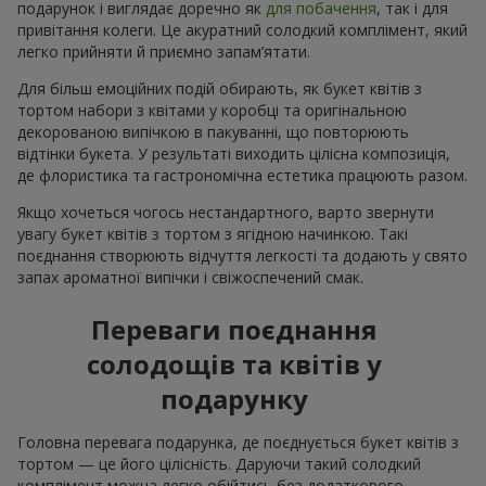
подарунок і виглядає доречно як
для побачення
, так і для
привітання колеги. Це акуратний солодкий комплімент, який
легко прийняти й приємно запам’ятати.
Для більш емоційних подій обирають, як букет квітів з
тортом набори з квітами у коробці та оригінальною
декорованою випічкою в пакуванні, що повторюють
відтінки букета. У результаті виходить цілісна композиція,
де флористика та гастрономічна естетика працюють разом.
Якщо хочеться чогось нестандартного, варто звернути
увагу букет квітів з тортом з ягідною начинкою. Такі
поєднання створюють відчуття легкості та додають у свято
запах ароматної випічки і свіжоспечений смак.
Переваги поєднання
солодощів та квітів у
подарунку
Головна перевага подарунка, де поєднується букет квітів з
тортом — це його цілісність. Даруючи такий солодкий
комплімент можна легко обійтись без додаткового