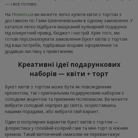
— і все готово.
На
Flowers.ua
ви можете легко купити квіти з тортом з
доставкою по Гаям-Шевченківським в одному замовленні. У
каталозі легко підібрати вишуканий кулінарний подарунок
під конкретний привід, бюджет і настрій. Крім того, ми
готові персоналізувати замовлення букет квітів з тортом
під ваші потреби, підібравши яскраве оформлення та
додавши листівку з привітанням.
Креативні ідеї подарункових
наборів — квіти + торт
Букет квітів з тортом може бути як повсякденним
презентом, так і оригінальним подарунковим набором з
солодким акцентом та приємним післясмаком. Ви можете
вибрати солодкий сюрприз до свята, скориставшись
нашими порадами, або вибрати свій варіант.
Один із популярних варіантів букет квітів з тортом —
флористика у спокійній колірній гамі та міні-торт із ніжним
кремом. Такий витончений смаколик не перевантажує