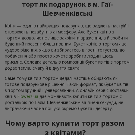
торт як подарунок в м. Гаї-
Шевченківські
Квіти — один з найкращих подарунків, що задають настрій і
створюють незабутню атмосферу. Але букет квітів з
тортом дозволяє не лише закріпити враження, а й зробити
буденний презент більш повним. Букет квітів з тортом - це
чудове рішення, якщо ви збираєтесь в гості, готуєтесь до
побачення або просто хочете зробити людині щось
приємне. Солодка деталь в композиції букет квітів з тортом
додає тепла, смаку й відчуття свята.
Саме тому квіти з тортом дедалі частіше обирають як
готове подарункове рішення. Такий формат, як букет квітів
з тортом зручний і універсальний. А онлайн-сервіс доставки
квітів
Flowers.ua
дає можливість купити квіти з тортом с
доставкою по Гаям-Шевченківським за лічені секунди, не
витрачаючи час на пошуки окремо букета і десерту.
Чому варто купити торт разом
з квітами?