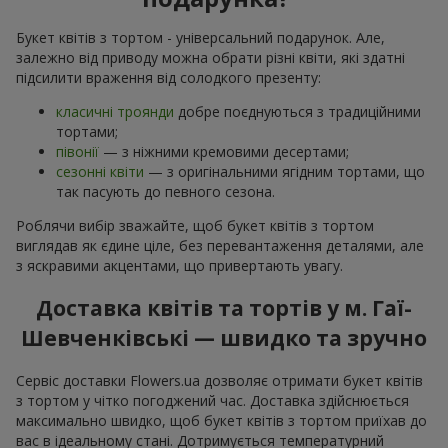
Букет квітів з тортом - універсальний подарунок. Але,
залежно від приводу можна обрати різні квіти, які здатні
підсилити враження від солодкого презенту:
класичні троянди
добре поєднуються з традиційними
тортами;
півонії
— з ніжними кремовими десертами;
сезонні квіти
— з оригінальними ягідним тортами, що
так пасують до певного сезона.
Роблячи вибір зважайте, щоб букет квітів з тортом
виглядав як єдине ціле, без перевантаження деталями, але
з яскравими акцентами, що привертають увагу.
Доставка квітів та тортів у м. Гаї-
Шевченківські — швидко та зручно
Сервіс доставки Flowers.ua дозволяє отримати букет квітів
з тортом у чітко погоджений час. Доставка здійснюється
максимально швидко, щоб букет квітів з тортом приїхав до
вас в ідеальному стані. Дотримується температурний