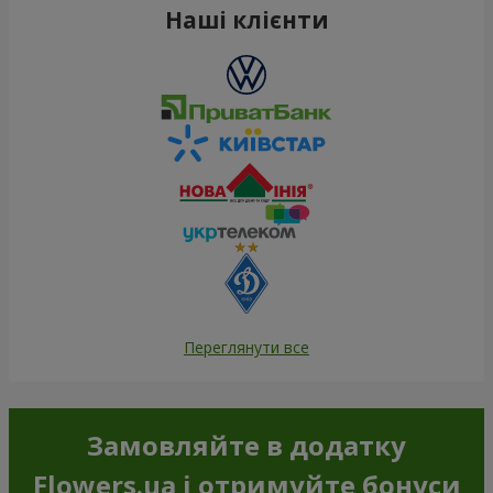
Наші клієнти
Переглянути все
Замовляйте в додатку
Flowers.ua і отримуйте бонуси