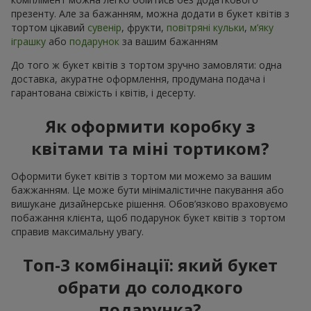
презенту. Але за бажанням, можна додати в букет квітів з
тортом цікавий
сувенір
, фрукти,
повітряні кульки
,
м’яку
іграшку
або
подарунок
за вашим бажанням
До того ж букет квітів з тортом зручно замовляти: одна
доставка, акуратне оформлення, продумана подача і
гарантована свіжість і квітів, і десерту.
Як оформити коробку з
квітами та міні тортиком?
Оформити букет квітів з тортом ми можемо за вашим
бажжанням. Це може бути мінімалістичне пакування або
вишукане дизайнерське рішення. Обов’язково враховуємо
побажання клієнта, щоб подарунок букет квітів з тортом
справив максимальну увагу.
Топ-3 комбінації: який букет
обрати до солодкого
подарунка?