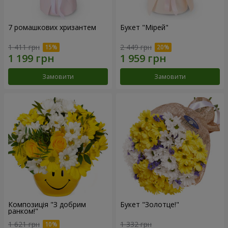
7 ромашкових хризантем
Букет "Мірей"
1 411 грн
2 449 грн
Замовити
Замовити
Композиція "З добрим
Букет "Золотце!"
ранком!"
1 621 грн
1 332 грн