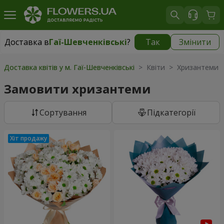
Доставка в
Гаї-Шевченківські
?
Так
Змінити
Доставка в
Гаї-Шевченківські
|
безкоштовно
Доставка квітів у м. Гаї-Шевченківські
> Квіти > Хризантеми
Замовити хризантеми
Сортування
Підкатегорії