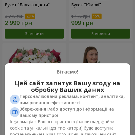
Букет "Бажаю щастя"
Букет "Юмокі"
3 749 грн
1 175 грн
Замовити
Замовити
Вітаємо!
Цей сайт запитує Вашу згоду на
обробку Ваших даних
Персоналізована реклама, контент, аналітика,
вимірювання ефективності
Збереження і/або доступ до інформації на
Букет "Чарівність ніжності"
Композиція "Білосніжна
гармонія"
Вашому пристрої
3 499 грн
3 065 грн
Інформація з Вашого пристрою (наприклад, файли
cookie та унікальні ідентифікатори) буде доступна
постачальникам. Крім того, вони, а також цей сайт