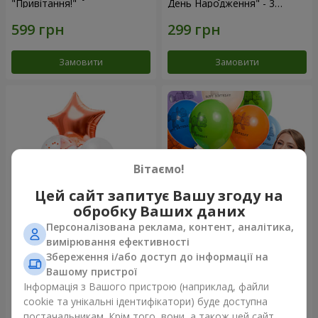
"Привітання!"
День Народження" - 3
кульки
Замовити
Замовити
Вітаємо!
Цей сайт запитує Вашу згоду на
обробку Ваших даних
Персоналізована реклама, контент, аналітика,
Фонтан куль “Світ чудес”
Коллекция шариков "День
вимірювання ефективності
рождения" (с Тедди)
Збереження і/або доступ до інформації на
Вашому пристрої
Інформація з Вашого пристрою (наприклад, файли
cookie та унікальні ідентифікатори) буде доступна
Замовити
Замовити
постачальникам. Крім того, вони, а також цей сайт