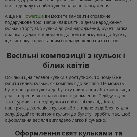
нього додадуть набір кульок на день народження.
А ще на
Flowers.ua
ви можете замовити справжнє
подарункове тріо. Наприклад: квіти, з днем народження
кульки і торт; або кульки до дня народження, букет і м’яка
іграшка. Додайте в доданок до повітряні кульки до букету
ще листівку з привітанням і подарунок до свята готов.
Весільні композиції з кульок і
білих квітів
Оскільки ціна гелевої кульки є доступною, то чому б не
купити гелеві кульки, як комплект до весілля. Це можуть
бути повітряні кульки до букету привітання або композиція
для створення декоративного оформлення. Підійдуть для
такої урочистої події кульки гелієві світлих відтінків,
повітряна декорація з кульок або стильне оздоблення для
залу. Додайте повітряні кульки до букету і зробіть так, щоб
оформлення весілля виглядало легко й сучасно.
Оформлення свят кульками та