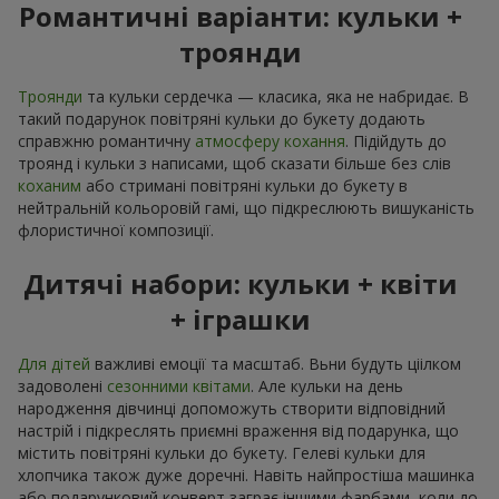
Романтичні варіанти: кульки +
троянди
Троянди
та кульки сердечка — класика, яка не набридає. В
такий подарунок повітряні кульки до букету додають
справжню романтичну
атмосферу кохання
. Підійдуть до
троянд і кульки з написами, щоб сказати більше без слів
коханим
або стримані повітряні кульки до букету в
нейтральній кольоровій гамі, що підкреслюють вишуканість
флористичної композиції.
Дитячі набори: кульки + квіти
+ іграшки
Для дітей
важливі емоції та масштаб. Вьни будуть ціілком
задоволені
сезонними квітами
. Але кульки на день
народження дівчинці допоможуть створити відповідний
настрій і підкреслять приємні враження від подарунка, що
містить повітряні кульки до букету. Гелеві кульки для
хлопчика також дуже доречні. Навіть найпростіша машинка
або подарунковий конверт заграє іншими фарбами, коли до