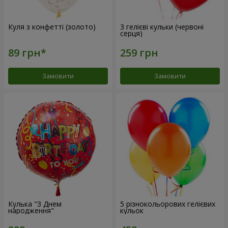
Куля з конфетті (золото)
3 гелієві кульки (червоні
серця)
Замовити
Замовити
Кулька "З Днем
5 різнокольорових гелієвих
народження"
кульок