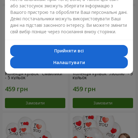
або застосунок зможуть зберігати інформацію з
Вашого пристрою та обробляти Ваші персональні дані.
Деякі постачальники можуть використовувати Ваші
дані на підставі законного інтересу. Ви можете змінити
свій вибір пізніше через посилання внизу сторінки.
Прийняти всі
Налаштувати
Колекція кульок "Смайлики"
Колекція кульок "Люблю" - 5
- 5 кульок
кульок
Замовити
Замовити