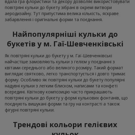
вдала гра флористики та декору дозволяє використовувати
повітряні кульки до букету зібрані в окремі витвори
аеродизайну. Тут припустима велика кількість, яскраве
забарвлення і оригінальні форми та поєднання.
Найпопулярніші кульки до
букетів у м. Гаї-Шевченківські
Як повітряні кульки до букету у м. Гаї-Шевченківські
найчастіше замовляють кульки з гелієм у поєднанні з
квітами середнього або великого розміру. Такий формат
виглядає святково, легко транспортується і довго тримає
форму. Особливо як повітряні кульки до букету популярні
надувні кульки з легким блиском, написами та конфеті
всередині. Квіткову композицію часто прикрашають
повітряні кульки до букету у формі кулькових фонтанів, що
поєднують вишукані форми та гру на контрасті а також
фігурні повітряні кульки.
Трендові кольори гелієвих
кульок