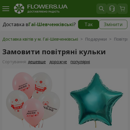
Доставка в
Гаї-Шевченківські
?
Так
Змінити
Доставка в
Гаї-Шевченківські
|
безкоштовно
Доставка квітів у м. Гаї-Шевченківські
> Подарунки > Повітрян
Замовити повітряні кульки
Сортування:
дешевше
дорожче
популярні