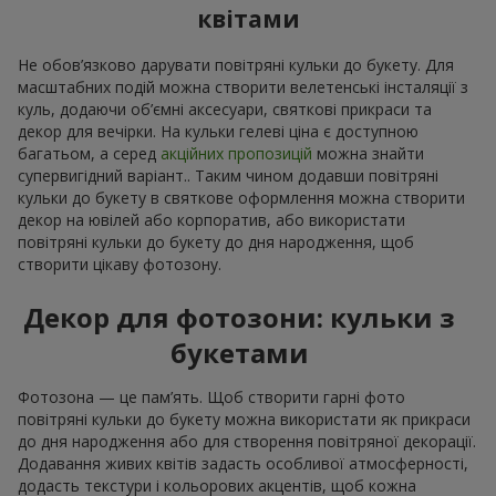
квітами
Не обов’язково дарувати повітряні кульки до букету. Для
масштабних подій можна створити велетенські інсталяції з
куль, додаючи об’ємні аксесуари, святкові прикраси та
декор для вечірки. На кульки гелеві ціна є доступною
багатьом, а серед
акційних пропозицій
можна знайти
супервигідний варіант.. Таким чином додавши повітряні
кульки до букету в святкове оформлення можна створити
декор на ювілей або корпоратив, або використати
повітряні кульки до букету до дня народження, щоб
створити цікаву фотозону.
Декор для фотозони: кульки з
букетами
Фотозона — це пам’ять. Щоб створити гарні фото
повітряні кульки до букету можна використати як прикраси
до дня народження або для створення повітряної декорації.
Додавання живих квітів задасть особливої атмосферності,
додасть текстури і кольорових акцентів, щоб кожна