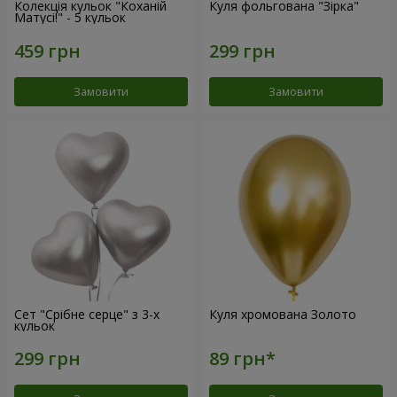
Колекція кульок "Коханій
Куля фольгована "Зірка"
Матусі!" - 5 кульок
Замовити
Замовити
Сет "Срібне серце" з 3-х
Куля хромована Золото
кульок