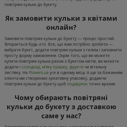
повітряні кульки до букету.
Як замовити кульки з квітами
онлайн?
Замовити повітряні кульки до букету — процес простий.
Впорається будь-хто. Все, що вам потрібно зробити —
вибрати букет, додати повітряні кульки з гелієм і заповнити
просту форму замовлення. Окрім того, що ви можете
купити повітряні кульки разом з букетом квітів, ви можете
додати і
солодощі
,
м’яку іграшку
,
фрукти
чи вітальну
листівку. На
Flowers.ua
усе в одному місці. А ще за бажанням
клієнта ми створюємо креативну упаковку, додаючи
повітряні кульки до букету щоб
подарунок
точно вразив.
Чому обирають повітряні
кульки до букету з доставкою
саме у нас?
Замовляти гелеві кульки на день народження та просто