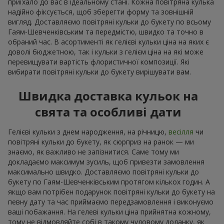
приїхало до вас в ідеальному стані. Кожна повітряна кулька
надійно фіксується, щоб зберегти форму та зовнішній
вигляд. Доставляємо повітряні кульки до букету по всьому
Гаям-Шевченківським та передмістю, швидко та точно в
обраний час. В асортименті як гелієві кульки ціна на яких є
доволі бюджетною, так і кульки з гелієм ціна на які може
перевищувати вартість флористичної композиції. Які
вибирати повітряні кульки до букету вирішувати вам.
Швидка доставка кульок на
свята та особливі дати
Гелієві кульки з днем народження, на річницю,
весілля
чи
повітряні кульки до букету, як сюрприз на ранок — ми
знаємо, як важливо не запізнитися. Саме тому ми
докладаємо максимум зусиль, щоб привезти замовлення
максимально швидко. Доставляємо повітряні кульки до
букету по Гаям-Шевченківським протягом кількох годин. А
якщо вам потрібен подарунок повітряні кульки до букету на
певну дату та час приймаємо передзамовлення і виконуємо
ваші побажання. На гелеві кульки ціна прийнятна кожному,
тому не відмовляйте собі в такому чудовому доданку, як