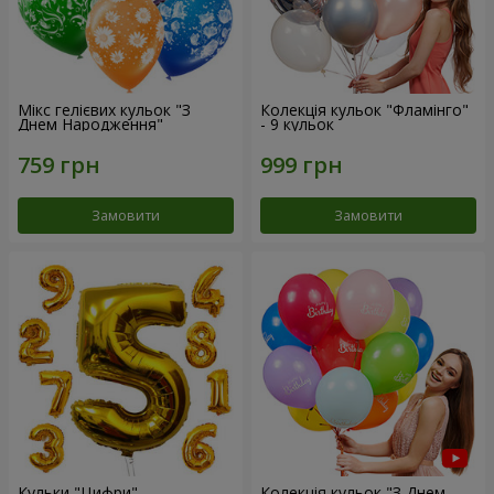
Мікс гелієвих кульок "З
Колекція кульок "Фламінго"
Днем Народження"
- 9 кульок
Замовити
Замовити
Кульки "Цифри"
Колекція кульок "З Днем