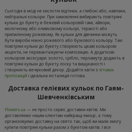
Сьогодні в моді не кислотні відтінки, а глибокі або, навпаки,
нейтральні кольори. При замовленні вибирають повітряні
кульки до букету в бежевій кольоровій гамі, айвори,
молочному або оливковому кольорі, теракоті або
припиленому рожевому. Як кульки для дівчинки можуть
бути вироби ніжно рожевого або бузкового кольору. Такі
повітряні кульки до букету створюють цікаві кольорові
акценти, не перевантажуючи композицію. А додаткові
кольорові аксесуари: золото, срібло, перламутр додають в
повітряні кульки до букету лоску та вишуканості і
створюють вечірковий декор. Додайте квіти з
хітових
пропозицій
і ідеальна інсталяція готова.
Доставка гелієвих кульок по Гаям-
Шевченківським
Flowers.ua
— не просто сервіс доставки квітів. Ми
доставляємо нашім клієнтам найкращі емоції, а тому
організовуємо доставку на свято так, щоб ви мали змогу
купити повітряні кульки разом з букетом квітів. І все