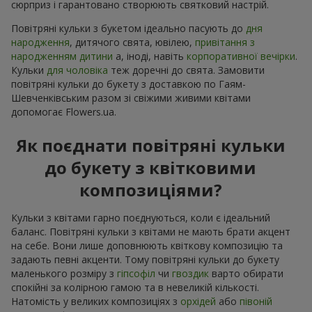
сюрприз і гарантовано створюють святковий настрій.
Повітряні кульки з букетом ідеально пасують до
дня
народження
, дитячого свята, ювілею,
привітання з
народженням дитини
а, іноді, навіть
корпоративної вечірки
.
Кульки
для чоловіка
теж доречні до свята. Замовити
повітряні кульки до букету з доставкою по Гаям-
Шевченківським разом зі свіжими живими квітами
допомогає Flowers.ua.
Як поєднати повітряні кульки
до букету з квітковими
композиціями?
Кульки з квітами гарно поєднуються, коли є ідеальний
баланс. Повітряні кульки з квітами не мають брати акцент
на себе. Вони лише доповнюють квіткову композицію та
задають певні акценти. Тому повітряні кульки до букету
маленького розміру з
гіпсофіл
чи
гвоздик
варто обирати
спокійні за колірною гамою та в невеликій кількості.
Натомість у великих композиціях з
орхідей
або
півоній