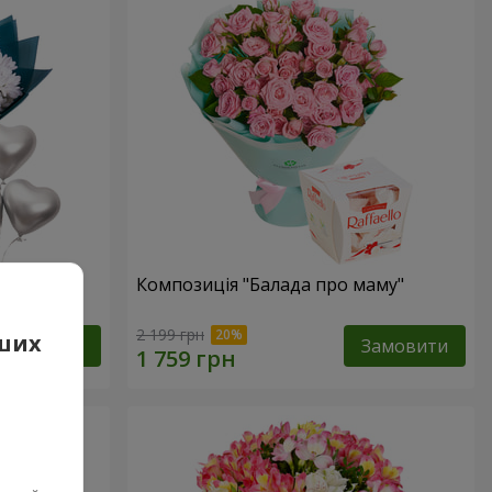
ма"
Композиція "Балада про маму"
2 199 грн
аших
Замовити
Замовити