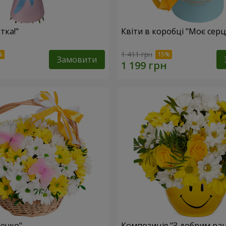
тка!"
Квіти в коробці "Моє серц
1 411 грн
Замовити
ечко"
Композиція "З добрим ран