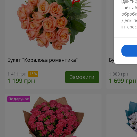
ідентиф
сайт а
обробля
Деякі 
інтерес
Букет "Коралова романтика"
Букет "Крас
1 411 грн
1 888 грн
Замовити