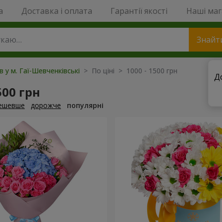
a
Доставка і оплата
Гарантії якості
Наші ма
Знайт
в у м. Гаї-Шевченківські
> По ціні > 1000 - 1500 грн
Д
500 грн
ешевше
дорожче
популярні