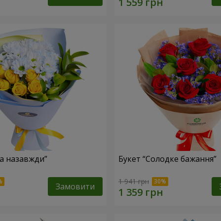
ка назавжди”
Букет “Солодке бажання”
1 941 грн
Замовити