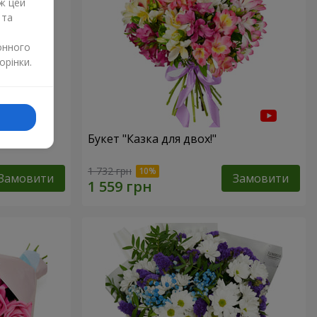
ж цей
 та
онного
орінки.
ність"
Букет "Казка для двох!"
1 732 грн
Замовити
Замовити