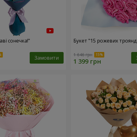
аві сонечка!"
Букет "15 рожевих троянд
1 646 грн
Замовити