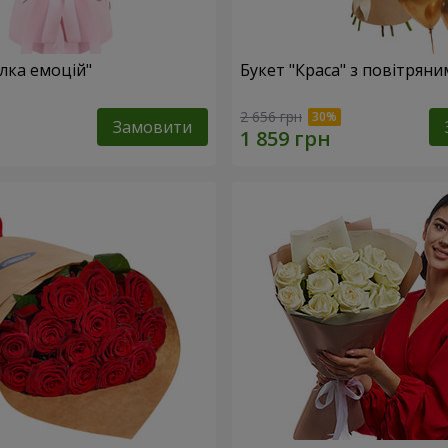
лка емоцій"
Букет "Краса" з повітрян
2 656 грн
Замовити