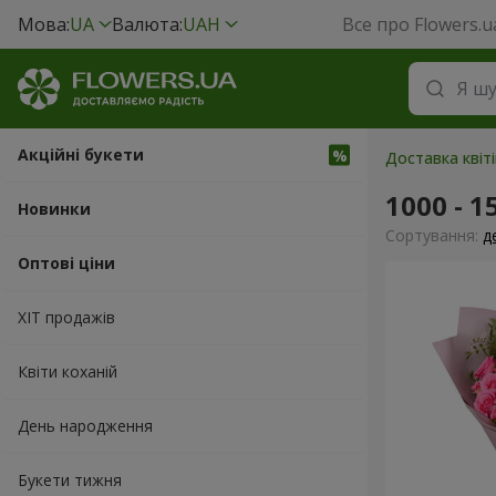
Мова:
UA
Валюта:
UAH
Все про Flowers.u
Акційні букети
Доставка квіті
1000 - 1
Новинки
Сортування:
д
Оптові ціни
ХІТ продажів
Квіти коханій
День народження
Букети тижня