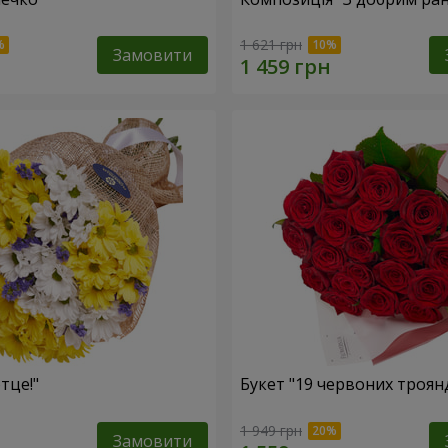
1 621 грн
Замовити
тце!"
Букет "19 червоних троян
1 949 грн
Замовити