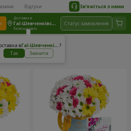
газини
Відгуки
Зв’яжіться з нами
Доставка в
и
Гаї-Шевченківські
Статус замовлення
безкоштовно
оставка в
Гаї-Шевченківські
?
Так
Змінити