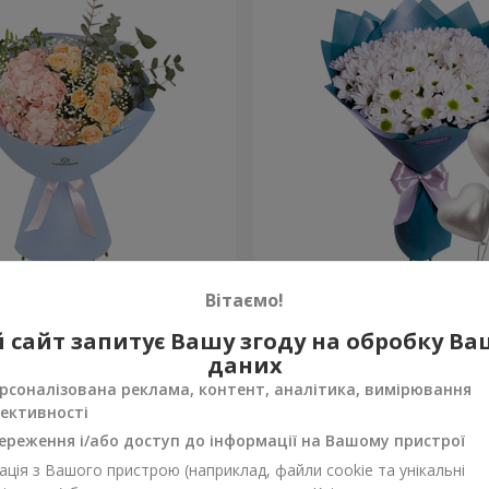
 починається з мами"
Композиція "Берегиня Ма
Вітаємо!
1 554 грн
 сайт запитує Вашу згоду на обробку В
Замовити
даних
рсоналізована реклама, контент, аналітика, вимірювання
ективності
ереження і/або доступ до інформації на Вашому пристрої
ція з Вашого пристрою (наприклад, файли cookie та унікальні