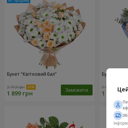
Букет "Квітковий бал"
Букет "Світ
2 713 грн
1 999 грн
Цей
Замовити
Пе
еф
Зб
Інформа