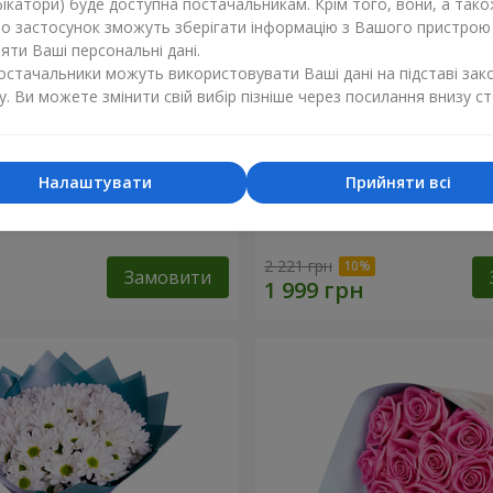
ікатори) буде доступна постачальникам. Крім того, вони, а тако
бо застосунок зможуть зберігати інформацію з Вашого пристрою
ти Ваші персональні дані.
постачальники можуть використовувати Ваші дані на підставі зак
у. Ви можете змінити свій вибір пізніше через посилання внизу ст
Налаштувати
Прийняти всі
а"
Романтичний букет "Чарів
2 221 грн
Замовити