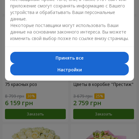
приложение смогут сохранять информацию с Вашего
Заказать
Заказать
устройства и обрабатывать Ваши персональные
данные.
Некоторые поставщики могут использовать Ваши
данные на основании законного интереса. Вы можете
изменить свой выбор позже по ссылке внизу страницы.
Принять все
Настройки
75 красных роз
Цветы в коробке "Престиж"
8 799 грн
3 679 грн
Заказать
Заказать