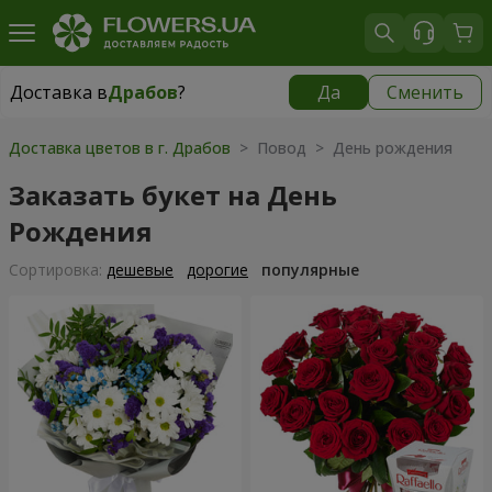
Доставка в
Драбов
?
Да
Сменить
Доставка в
Драбов
|
986 грн
Доставка цветов в г. Драбов
> Повод > День рождения
Заказать букет на День
Рождения
Cортировка:
дешевые
дорогие
популярные