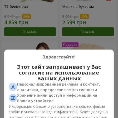
75 белых роз
Мишка с букетом
6 941 грн
3 058 грн
Заказать
Заказать
Здравствуйте!
Этот сайт запрашивает у Вас
согласие на использование
Ваших данных
Персонализированная реклама и контент,
аналитика, определение эффективности
Хранение и/или доступ к информации на
151 красная роза
Букет "Очей очарованье"
Вашем устройстве
Информация с Вашего устройства (например, файлы
19 998 грн
3 874 грн
cookie и уникальные идентификаторы) будет доступна
поставщикам. Кроме того, они, а также этот сайт или