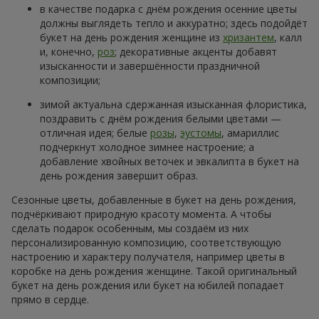
в качестве подарка с днём рождения осенние цветы
должны выглядеть тепло и аккуратно; здесь подойдёт
букет на день рождения женщине из
хризантем
, калл
и, конечно,
роз
; декоративные акценты добавят
изысканности и завершённости праздничной
композиции;
зимой актуальна сдержанная изысканная флористика,
поздравить с днём рождения белыми цветами —
отличная идея; белые
розы
,
эустомы
, амариллис
подчеркнут холодное зимнее настроение; а
добавление хвойных веточек и эвкалипта в букет на
день рождения завершит образ.
Сезонные цветы, добавленные в букет на день рождения,
подчёркивают природную красоту момента. А чтобы
сделать подарок особенным, мы создаём из них
персонализированную композицию, соответствующую
настроению и характеру получателя, например цветы в
коробке на день рождения женщине. Такой оригинальный
букет на день рождения или букет на юбилей попадает
прямо в сердце.