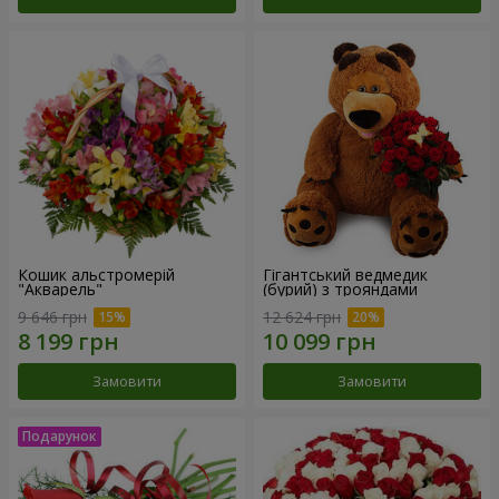
Кошик альстромерій
Гігантський ведмедик
"Акварель"
(бурий) з трояндами
9 646 грн
12 624 грн
Замовити
Замовити