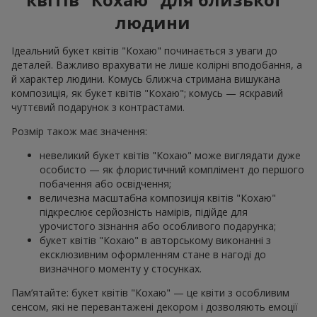
людини
Ідеальний букет квітів "Кохаю" починається з уваги до
деталей. Важливо врахувати не лише колірні вподобання, а
й характер людини. Комусь ближча стримана вишукана
композиція, як букет квітів "Кохаю"; комусь — яскравий
чуттєвий подарунок з контрастами.
Розмір також має значення:
невеликий букет квітів "Кохаю" може виглядати дуже
особисто — як флористичний комплімент до першого
побачення або освідчення;
величезна масштабна композиція квітів "Кохаю"
підкреслює серйозність намірів, підійде для
урочистого зізнання або особливого подарунка;
букет квітів "Кохаю" в авторському виконанні з
ексклюзивним оформленням стане в нагоді до
визначного моменту у стосунках.
Пам’ятайте: букет квітів "Кохаю" — це квіти з особливим
сенсом, які не перевантажені декором і дозволяють емоції