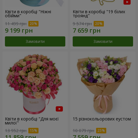
Квіти в коробці "Ніжні
Квіти в коробці "19 білих
обійми"
троянд"
11 499 грн
9 574 грн
Замовити
Замовити
Квіти в коробці "Для моєї
15 різнокольорових еустом
милої"
13 952 грн
10 079 грн