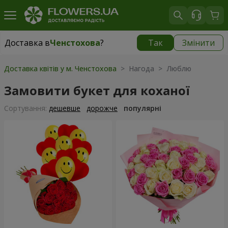
Доставка в
Ченстохова
?
Так
Змінити
Доставка в
Ченстохова
|
безкоштовно
Доставка квітів у м. Ченстохова
> Нагода > Люблю
Замовити букет для коханої
Сортування:
дешевше
дорожче
популярні