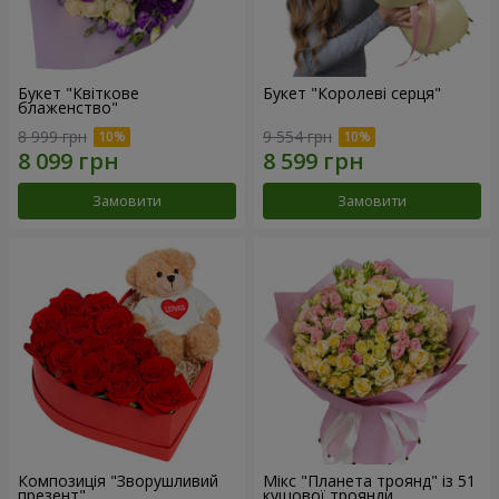
Букет "Квіткове
Букет "Королеві серця"
блаженство"
8 999 грн
9 554 грн
Замовити
Замовити
Композиція "Зворушливий
Мікс "Планета троянд" із 51
презент"
кущової троянди