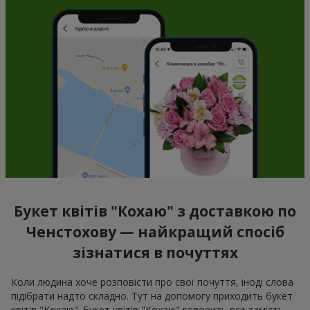
Букет квітів "Кохаю" з доставкою по
Ченстохову — найкращий спосіб
зізнатися в почуттях
Коли людина хоче розповісти про свої почуття, іноді слова
підібрати надто складно. Тут на допомогу приходить букет
квітів "Кохаю". Букет квітів "Кохаю" говорить все замість