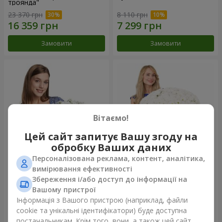
троянда"
23 370 грн
8 110 грн
Замовити
Замовити
Вітаємо!
Цей сайт запитує Вашу згоду на
обробку Ваших даних
Персоналізована реклама, контент, аналітика,
Кошик "Янголятко"
51 біла хризантема
вимірювання ефективності
Збереження і/або доступ до інформації на
4 374 грн
19 646 грн
Вашому пристрої
Інформація з Вашого пристрою (наприклад, файли
cookie та унікальні ідентифікатори) буде доступна
Замовити
Замовити
постачальникам. Крім того, вони, а також цей сайт