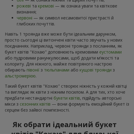
рожеві
та
кремові
— як ознака уваги та квіткове
визнання;
червоні
— як символ несамовитої пристрасті й
глибоких почуттів.
Навіть 1 троянда вже може бути ідеальним дарунком,
просто сьогодні ці витончені квіти часто звучать у нових
поєднаннях. Наприклад, червоні троянди з посланням, як
букет квітів "Кохаю" доповнюють кремовими
еустомами
або пудровими ранункулюсами, щоб додати м’якості та
колориту. Для ніжного, майже повітряного настрою
обирають
півонії
з
тюльпанами
або
кущові троянди
з
альстромерією
.
Такий букет квітів "Кохаю" створює ніжність у кожній квітці
та виглядає як квіти з ніжним посилом. А для тих, хто хоче
придбати нестандартні
букети квітів
, підійдуть авторські
мікси з
сезонних квітів
— вони формують емоційний букет із
серцем без зайвої помпезності.
Як обрати ідеальний букет
квітів "Кохаю" для близької