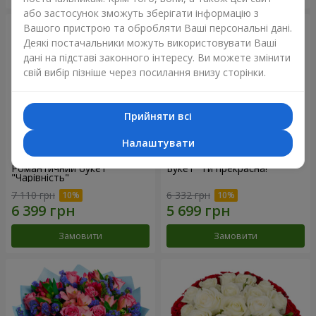
або застосунок зможуть зберігати інформацію з
Вашого пристрою та обробляти Ваші персональні дані.
Деякі постачальники можуть використовувати Ваші
дані на підставі законного інтересу. Ви можете змінити
свій вибір пізніше через посилання внизу сторінки.
Прийняти всі
Налаштувати
Романтичний букет
Букет "Ти прекрасна!"
"Чарівність"
7 110 грн
6 332 грн
Замовити
Замовити