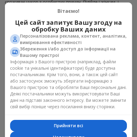
споживає цукор з особистих причин. Підійде і жінкам, і
чоловікам
.
Вітаємо!
У кожному кошику — ароматні плоди, зібрані в гармонійний
Цей сайт запитує Вашу згоду на
плодовий мікс. Букет у кошику із фруктів може являти
обробку Ваших даних
собою вишукану солодку корзинку або стриманий еко-набір
Персоналізована реклама, контент, аналітика,
із сезонних фруктів. Букет у кошику із фруктів, як
вимірювання ефективності
натуральний комплімент завжди виглядає доречно і
до дня
Збереження і/або доступ до інформації на
народження
, і
до народження дитини
і до певної
бізнес-
Вашому пристрої
події
.
Інформація з Вашого пристрою (наприклад, файли
Ідеї для оформлення кошика
cookie та унікальні ідентифікатори) буде доступна
постачальникам. Крім того, вони, а також цей сайт
фруктів у подарунок
або застосунок зможуть зберігати інформацію з
Вашого пристрою та обробляти Ваші персональні дані.
Емоційне забарвлення, яке несе букет у кошику із фруктів
Деякі постачальники можуть використовувати Ваші
залежить від оформлення. Воно має значення не менше,
дані на підставі законного інтересу. Ви можете змінити
ніж вміст. Саме святкове оформлення перетворює
свій вибір пізніше через посилання внизу сторінки.
звичайний букет у кошику із фруктів на гастрономічний
подарунок. Ми у компанії
Flowers.ua
завжди дотримуємося
побажань клієнта, створюючи декор. При формуванні
Прийняти всі
композиції букет у кошику із фруктів використовуються
натуральні матеріали, продумана упаковка смаку, і звісно