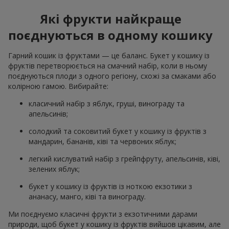
Які фрукти найкраще
поєднуються в одному кошику
Гарний кошик із фруктами — це баланс. Букет у кошику із
фруктів перетворюється на смачний набір, коли в ньому
поєднуються плоди з одного регіону, схожі за смаками або
колірною гамою. Вибирайте:
класичний набір з яблук, груші, винограду та
апельсинів;
солодкий та соковитий букет у кошику із фруктів з
мандарин, бананів, ківі та червоних яблук;
легкий кислуватий набір з грейпфруту, апельсинів, ківі,
зелених яблук;
букет у кошику із фруктів із ноткою екзотики з
ананасу, манго, ківі та винограду.
Ми поєднуємо класичні фрукти з екзотичними дарами
природи, щоб букет у кошику із фруктів вийшов цікавим, але