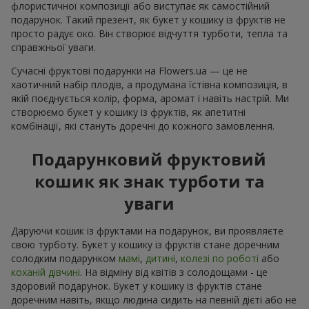
флористичної композиції або виступає як самостійний
подарунок. Такий презент, як букет у кошику із фруктів не
просто радує око. Він створює відчуття турботи, тепла та
справжньої уваги.
Сучасні фруктові подарунки на Flowers.ua — це не
хаотичний набір плодів, а продумана їстівна композиція, в
якій поєднується колір, форма, аромат і навіть настрій. Ми
створюємо букет у кошику із фруктів, як апетитні
комбінації, які стануть доречні до кожного замовлення.
Подарунковий фруктовий
кошик як знак турботи та
уваги
Даруючи кошик із фруктами на подарунок, ви проявляєте
свою турботу. Букет у кошику із фруктів стане доречним
солодким подарунком
мамі
,
дитині
,
колезі по роботі
або
коханій дівчині
. На відміну від квітів з солодощами - це
здоровий подарунок. Букет у кошику із фруктів стане
доречним навіть, якщо людина сидить на певній дієті або не