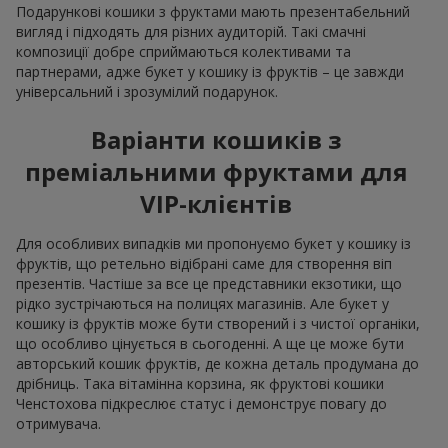
Подарункові кошики з фруктами мають презентабельний
вигляд і підходять для різних аудиторій. Такі смачні
композиції добре сприймаються колективами та
партнерами, адже букет у кошику із фруктів – це завжди
універсальний і зрозумілий подарунок.
Варіанти кошиків з
преміальними фруктами для
VIP-клієнтів
Для особливих випадків ми пропонуємо букет у кошику із
фруктів, що ретельно відібрані саме для створення віп
презентів. Частіше за все це представники екзотики, що
рідко зустрічаються на полицях магазинів. Але букет у
кошику із фруктів може бути створений і з чистої органіки,
що особливо цінується в сьогоденні. А ще це може бути
авторський кошик фруктів, де кожна деталь продумана до
дрібниць. Така вітамінна корзина, як фруктові кошики
Ченстохова підкреслює статус і демонструє повагу до
отримувача.