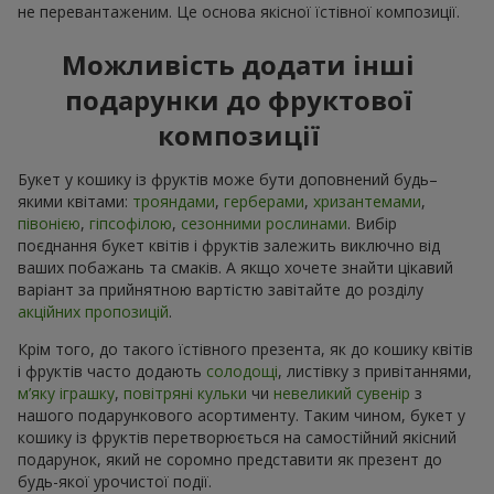
не перевантаженим. Це основа якісної їстівної композиції.
Можливість додати інші
подарунки до фруктової
композиції
Букет у кошику із фруктів може бути доповнений будь–
якими квітами:
трояндами
,
герберами
,
хризантемами
,
півонією
,
гіпсофілою
,
сезонними рослинами
. Вибір
поєднання букет квітів і фруктів залежить виключно від
ваших побажань та смаків. А якщо хочете знайти цікавий
варіант за прийнятною вартістю завітайте до розділу
акційних пропозицій
.
Крім того, до такого їстівного презента, як до кошику квітів
і фруктів часто додають
солодощі
, листівку з привітаннями,
м’яку іграшку
,
повітряні кульки
чи
невеликий сувенір
з
нашого подарункового асортименту. Таким чином, букет у
кошику із фруктів перетворюється на самостійний якісний
подарунок, який не соромно представити як презент до
будь-якої урочистої події.