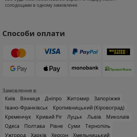
солодощами в одному замовленні.
Способи оплати
Замовлення в:
Київ
Вінниця
Дніпро
Житомир
Запоріжжя
Івано-Франківськ
Кропивницький (Кіровоград)
Кременчук
Кривий Ріг
Луцьк
Львів
Миколаїв
Одеса
Полтава
Рівне
Суми
Тернопіль
Ужгород
Харків
Херсон
Хмельницький