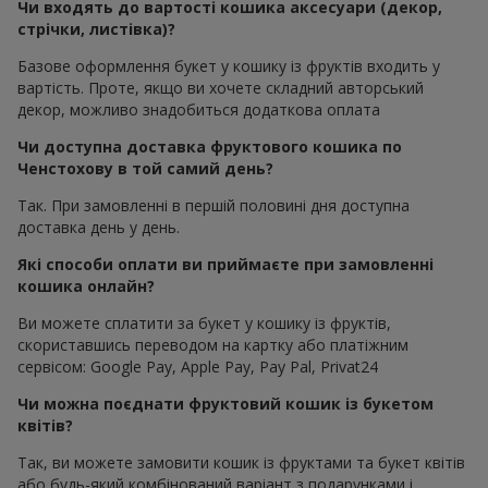
Чи входять до вартості кошика аксесуари (декор,
стрічки, листівка)?
Базове оформлення букет у кошику із фруктів входить у
вартість. Проте, якщо ви хочете складний авторський
декор, можливо знадобиться додаткова оплата
Чи доступна доставка фруктового кошика по
Ченстохову в той самий день?
Так. При замовленні в першій половині дня доступна
доставка день у день.
Які способи оплати ви приймаєте при замовленні
кошика онлайн?
Ви можете сплатити за букет у кошику із фруктів,
скориставшись переводом на картку або платіжним
сервісом: Google Pay, Apple Pay, Pay Pal, Privat24
Чи можна поєднати фруктовий кошик із букетом
квітів?
Так, ви можете замовити кошик із фруктами та букет квітів
або будь-який комбінований варіант з подарунками і