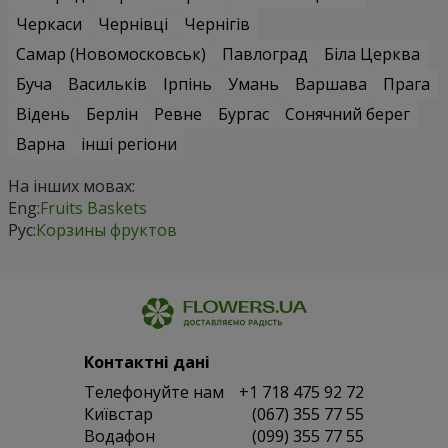
Черкаси
Чернівці
Чернігів
Самар (Новомосковськ)
Павлоград
Біла Церква
Буча
Васильків
Ірпінь
Умань
Варшава
Прага
Відень
Берлін
Ревне
Бургас
Сонячний берег
Варна
інші регіони
На інших мовах:
Eng:
Fruits Baskets
Рус:
Корзины фруктов
Контактні дані
Телефонуйте нам
+1 718 475 92 72
Київстар
(067) 355 77 55
Водафон
(099) 355 77 55