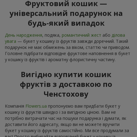
Фруктовий кошик —
універсальний подарунок на
будь-який випадок
День народження
, подяка,
романтичний жест
або
ділова
увага
— букет у кошику із фруктів завжди доречний. Такий
подарунок не має обмежень за віком, статтю чи приводом.
Головне підібрати відповідне фруктове наповнення в букет
у кошику із фруктів і ароматну флористичну частину.
Вигідно купити кошик
фруктів з доставкою по
Ченстохову
Компанія
Flowers.ua
пропонуємо вам придбати букет у
кошику із фруктів швидко і за вигідною ціною. Вам не
потрібно витрачати час на пошуки подарунка і думати, як
доставити його адресату, якщо ви не можете вручити
букет у кошику із фруктів самостійно. Ми все продумали за
вас! Просто вибирайте відповідний букет у кошику із