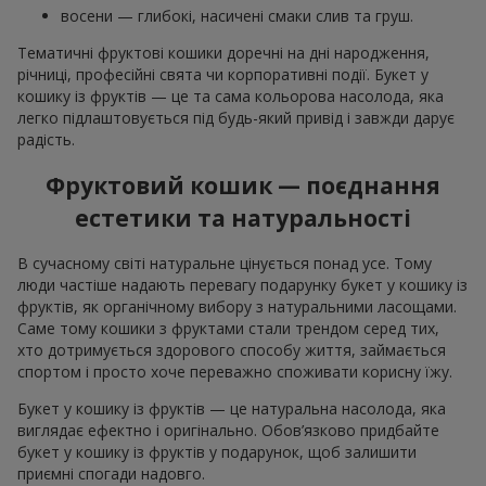
восени — глибокі, насичені смаки слив та груш.
Тематичні фруктові кошики доречні на дні народження,
річниці, професійні свята чи корпоративні події. Букет у
кошику із фруктів — це та сама кольорова насолода, яка
легко підлаштовується під будь-який привід і завжди дарує
радість.
Фруктовий кошик — поєднання
естетики та натуральності
В сучасному світі натуральне цінується понад усе. Тому
люди частіше надають перевагу подарунку букет у кошику із
фруктів, як органічному вибору з натуральними ласощами.
Саме тому кошики з фруктами стали трендом серед тих,
хто дотримується здорового способу життя, займається
спортом і просто хоче переважно споживати корисну їжу.
Букет у кошику із фруктів — це натуральна насолода, яка
виглядає ефектно і оригінально. Обов’язково придбайте
букет у кошику із фруктів у подарунок, щоб залишити
приємні спогади надовго.