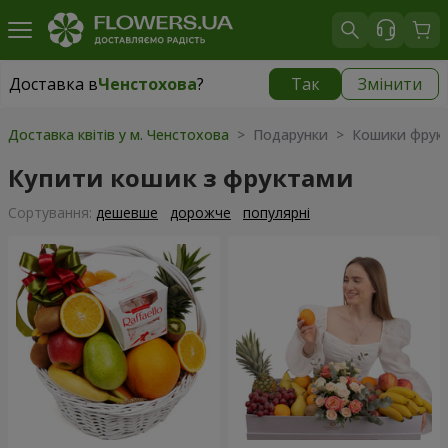
Доставка в
Ченстохова
?
Так
Змінити
Доставка в
Ченстохова
|
безкоштовно
Доставка квітів у м. Ченстохова
> Подарунки > Кошики фрукт
Купити кошик з фруктами
Сортування:
дешевше
дорожче
популярні