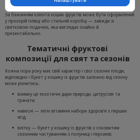
Налаштувати
відповідні до події декоративні елементи.
За бажанням клієнта кошик фруктів може бути оформлений
у прозорій плівці або стильній коробці — завжди зі
святковою подачею, яка виглядає охайно й
презентабельно.
Тематичні фруктові
композиції для свят та сезонів
Кожна пора року має свій характер і свої сезонні плоди,
відповідно і букет у кошику із фруктів залежно від сезону
може різнитись:
взимку це екзотичні дари природи, цитрусові та
гранати;
навесні — легкі вітамінні набори здоров’я з перших
ягід;
влітку — букет у кошику із фруктів з соковитим
сезонним частуванням з полуниці і персиків;