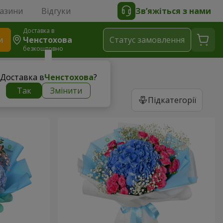
газини
Відгуки
Зв’яжіться з нами
Доставка в
и
Ченстохова
Статус замовлення
безкоштовно
Доставка в
Ченстохова
?
Так
Змінити
Підкатегорії