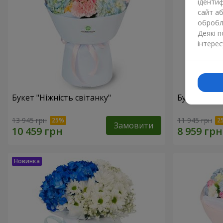
ідентиф
сайт а
обробля
Деякі 
інтерес
Букет "Ніжність світанку"
Букет "Нат
13 945 грн
11 945 грн
Замовити