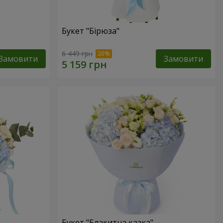
Букет "Бірюза"
6 449 грн
Замовити
Замовити
Букет "Блакитна казка"