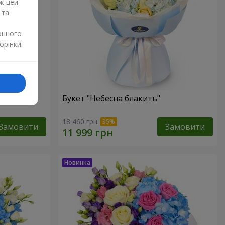
ж цей
 та
онного
орінки.
Букет "Небесна блакить"
18 460 грн
Замовити
Замовити