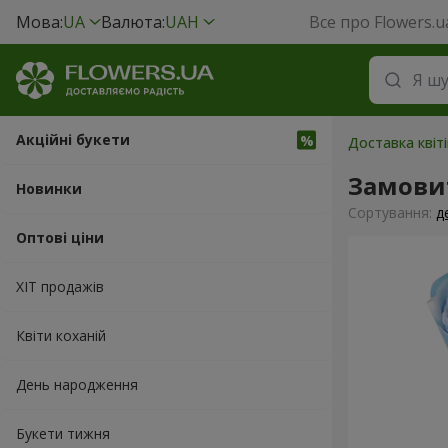
Мова:
UA
Валюта:
UAH
Все про Flowers.u
Акційні букети
Доставка квіт
Замовит
Новинки
Сортування:
д
Оптові ціни
ХІТ продажів
Квіти коханій
День народження
Букети тижня