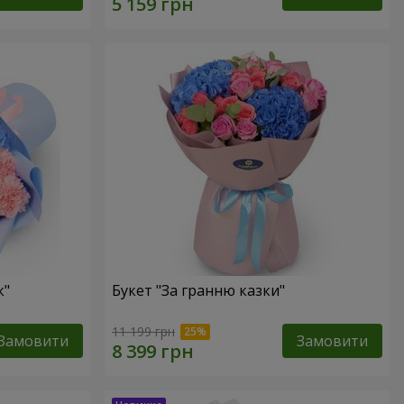
к"
Букет "За гранню казки"
11 199 грн
Замовити
Замовити