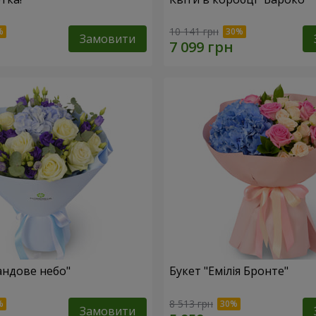
10 141 грн
Замовити
андове небо"
Букет "Емілія Бронте"
8 513 грн
Замовити