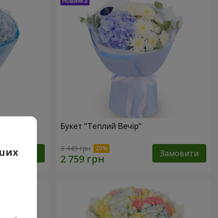
Букет "Теплий Вечір"
3 449 грн
аших
Замовити
Замовити