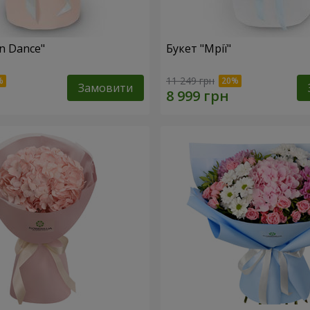
n Dance"
Букет "Мрії"
11 249 грн
Замовити