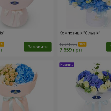
is"
Композиція "Сільвія"
10 941 грн
Замовити