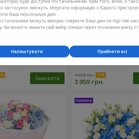
ікатори) буде доступна постачальникам. Крім того, вони, а тако
бо застосунок зможуть зберігати інформацію з Вашого пристрою
ти Ваші персональні дані.
постачальники можуть використовувати Ваші дані на підставі зак
у. Ви можете змінити свій вибір пізніше через посилання внизу ст
Налаштувати
Прийняти всі
хнення синяви"
Букет "Ранок"
4 658 грн
Замовити