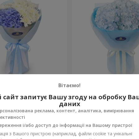
сть моя"
Букет "Blue ball"
Вітаємо!
10 570 грн
 сайт запитує Вашу згоду на обробку В
Замовити
даних
рсоналізована реклама, контент, аналітика, вимірювання
ективності
ереження і/або доступ до інформації на Вашому пристрої
ція з Вашого пристрою (наприклад, файли cookie та унікальні