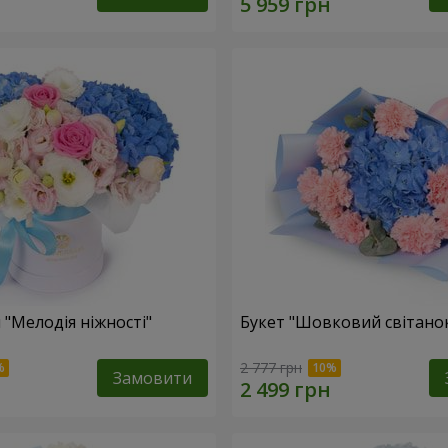
 "Мелодія ніжності"
Букет "Шовковий світано
2 777 грн
Замовити