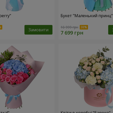
berry"
Букет "Маленький принц"
10 999 грн
Замовити
тка!"
Квіти в коробці "Бароко"