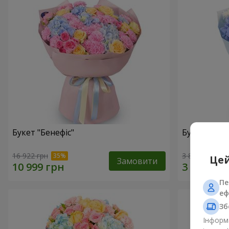
Букет "Бенефіс"
Букет "Раді
16 922 грн
3 881 грн
Цей
Замовити
Пе
еф
Зб
Інформа