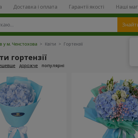
a
Доставка і оплата
Гарантії якості
Наші ма
Знайт
ів у м. Ченстохова
> Квіти > Гортензії
и гортензії
ешевше
дорожче
популярні