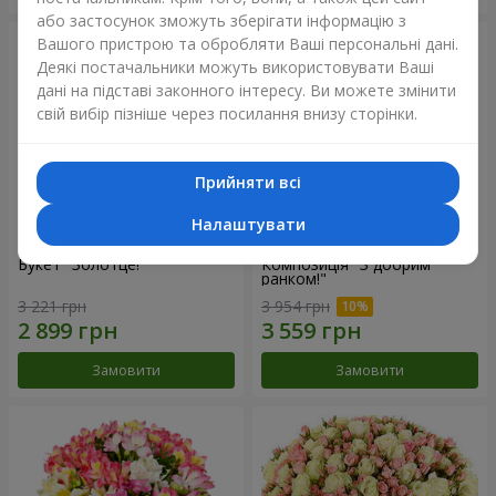
або застосунок зможуть зберігати інформацію з
Вашого пристрою та обробляти Ваші персональні дані.
Деякі постачальники можуть використовувати Ваші
дані на підставі законного інтересу. Ви можете змінити
свій вибір пізніше через посилання внизу сторінки.
Прийняти всі
Налаштувати
Букет "Золотце!"
Композиція "З добрим
ранком!"
3 221 грн
3 954 грн
Замовити
Замовити