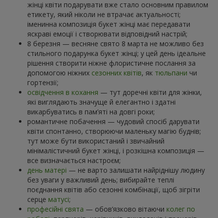
жінці квіти подарувати вже стало основним правилом
етикету, який ніколи не втрачає актуальності;
іменинна композиція букет жінці має передавати
яскраві емоції і створювати відповідний настрій;
8 березня — весняне свято 8 марта не можливо без
стильного подарунка букет жінці; у цей день ідеальне
рішення створити ніжне флористичне послання за
допомогою ніжних
сезонних квітів
, як
тюльпани
чи
гортензії;
освідчення в кохання
— тут доречні квіти для жінки,
які виглядають значуще й елегантно і здатні
викарбуватись в пам’яті на довгі роки;
романтичне побачення — чудовий спосіб дарувати
квіти спонтанно, створюючи маленьку магію буднів;
тут може бути використаний і звичайний
мінімалістичний букет жінці, і розкішна композиція —
все визначається настроєм;
день матері
— не варто залишати найріднішу людину
без уваги у важливий день; вибирайте теплі
поєднання квітів або сезонні комбінації, щоб зігріти
серце
матусі
;
професійні свята
— обов’язково вітаючи
колег по