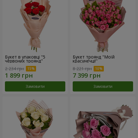
Букет в упаковці "5
Букет троянд "Моїй
червоних троянд"
красунечці!"
2 234 грн
8 221 грн
Замовити
Замовити