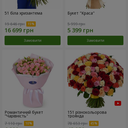
51 біла хризантема
Букет "Краса"
19 646 грн
5 999 грн
Замовити
Замовити
Романтичний букет
151 різнокольорова
"Чарівність"
троянда
7 110 грн
78 653 грн