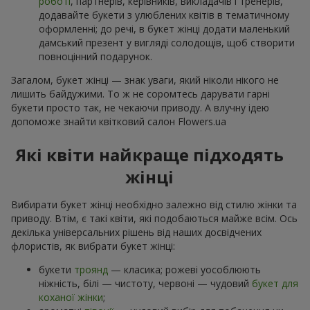
роботі
, партнерів, керівників, викладачів і тренерів,
додавайте букети з улюблених квітів в тематичному
оформленні; до речі, в букет жінці додати маленький
дамський презент у вигляді солодощів, щоб створити
повноцінний подарунок.
Загалом, букет жінці — знак уваги, який ніколи нікого не
лишить байдужими. То ж не соромтесь дарувати гарні
букети просто так, не чекаючи приводу. А влучну ідею
допоможе знайти квітковий салон Flowers.ua
Які квіти найкраще підходять
жінці
Вибирати букет жінці необхідно залежно від стилю жінки та
приводу. Втім, є такі квіти, які подобаються майже всім. Ось
декілька універсальних рішень від наших досвідчених
флористів, як вибрати букет жінці:
букети
троянд
— класика; рожеві уособлюють
ніжність, білі — чистоту, червоні — чудовий
букет для
коханої жінки
;