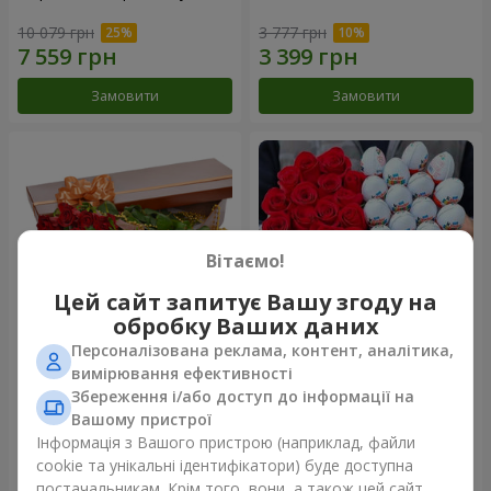
10 079 грн
3 777 грн
Замовити
Замовити
Вітаємо!
Цей сайт запитує Вашу згоду на
обробку Ваших даних
Персоналізована реклама, контент, аналітика,
Квіти в коробці "25
Композиція в коробці
вимірювання ефективності
червоних троянд!"
"Коханій"
Збереження і/або доступ до інформації на
13 941 грн
15 145 грн
Вашому пристрої
Інформація з Вашого пристрою (наприклад, файли
cookie та унікальні ідентифікатори) буде доступна
Замовити
Замовити
постачальникам. Крім того, вони, а також цей сайт