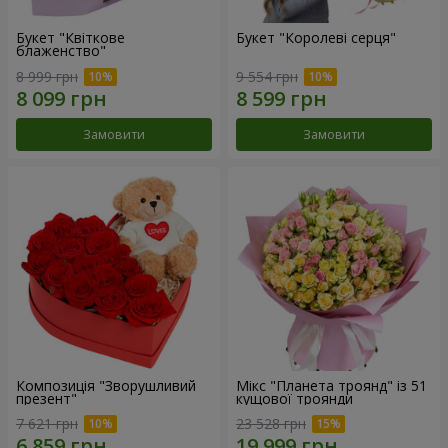
Букет "Квіткове
Букет "Королеві серця"
блаженство"
8 999 грн
9 554 грн
Замовити
Замовити
Композиція "Зворушливий
Мікс "Планета троянд" із 51
презент"
кущової троянди
7 621 грн
23 528 грн