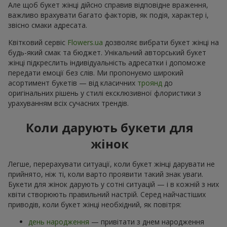
Але щоб букет жінці дійсно справив відповідне враження,
важливо врахувати багато факторів, як подія, характер і,
звісно смаки адресата.
Квітковий сервіс
Flowers.ua
дозволяє вибрати букет жінці на
будь-який смак та бюджет. Унікальний авторський букет
жінці підкреслить індивідуальність адресатки і допоможе
передати емоції без слів. Ми пропонуємо широкий
асортимент букетів — від класичних
троянд
до
оригінальних рішень у стилі ексклюзивної флористики з
урахуванням всіх сучасних трендів.
Коли дарують букети для
жінок
Легше, перерахувати ситуації, коли букет жінці дарувати не
прийнято, ніж ті, коли варто проявити такий знак уваги.
Букети для жінок дарують у сотні ситуацій — і в кожній з них
квіти створюють правильний настрій. Серед найчастіших
приводів, коли букет жінці необхідний, як повітря:
день народження
— привітати з днем народження