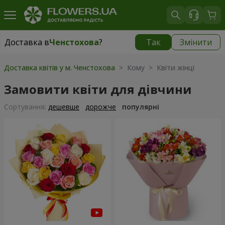
Доставка в
Ченстохова
?
Так
Змінити
Доставка в
Ченстохова
|
безкоштовно
Доставка квітів у м. Ченстохова
> Кому > Квіти жінці
Замовити квіти для дівчини
Сортування:
дешевше
дорожче
популярні