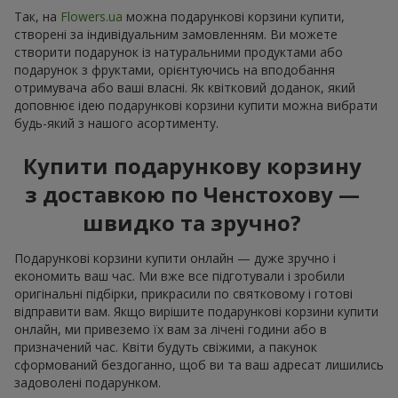
Так, на
Flowers.ua
можна подарункові корзини купити,
створені за індивідуальним замовленням. Ви можете
створити подарунок із натуральними продуктами або
подарунок з фруктами, орієнтуючись на вподобання
отримувача або ваші власні. Як квітковий доданок, який
доповнює ідею подарункові корзини купити можна вибрати
будь-який з нашого асортименту.
Купити подарункову корзину
з доставкою по Ченстохову —
швидко та зручно?
Подарункові корзини купити онлайн — дуже зручно і
економить ваш час. Ми вже все підготували і зробили
оригінальні підбірки, прикрасили по святковому і готові
відправити вам. Якщо вирішите подарункові корзини купити
онлайн, ми привеземо їх вам за лічені години або в
призначений час. Квіти будуть свіжими, а пакунок
сформований бездоганно, щоб ви та ваш адресат лишились
задоволені подарунком.