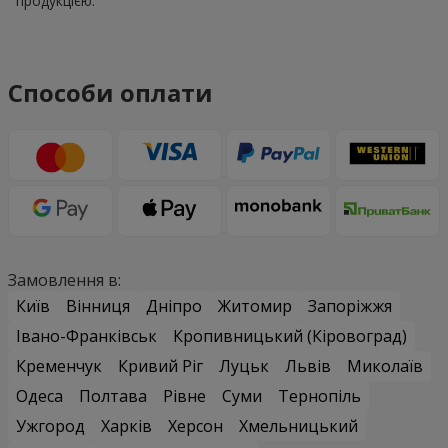
продукцією.
Способи оплати
Замовлення в:
Київ
Вінниця
Дніпро
Житомир
Запоріжжя
Івано-Франківськ
Кропивницький (Кіровоград)
Кременчук
Кривий Ріг
Луцьк
Львів
Миколаїв
Одеса
Полтава
Рівне
Суми
Тернопіль
Ужгород
Харків
Херсон
Хмельницький