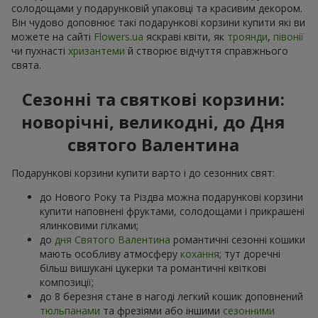
солодощами у подарунковій упаковці та красивим декором.
Він чудово доповнює такі подарункові корзини купити які ви
можете на сайті
Flowers.ua
яскраві квіти, як
троянди
,
півонії
чи пухнасті
хризантеми
й створює відчуття справжнього
свята.
Сезонні та святкові корзини:
новорічні, великодні, до Дня
святого Валентина
Подарункові корзини купити варто і до сезонних свят:
до Нового Року та Різдва можна подарункові корзини
купити наповнені фруктами, солодощами і прикрашені
ялинковими гілками;
до
дня Святого Валентина
романтичні сезонні кошики
мають особливу атмосферу
кохання
; тут доречні
більш вишукані цукерки та романтичні квіткові
композиції;
до 8 березня стане в нагоді легкий кошик доповнений
тюльпанами
та фрезіями або іншими
сезонними