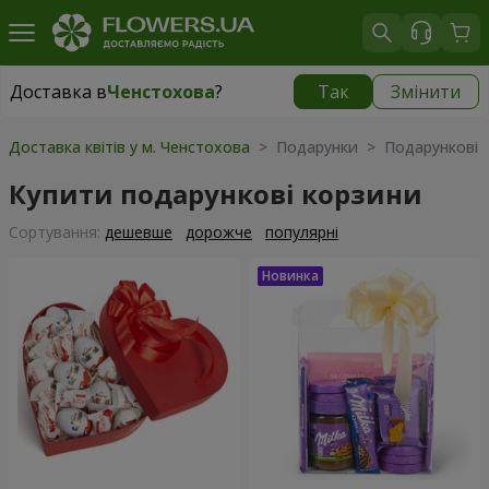
Доставка в
Ченстохова
?
Так
Змінити
Доставка в
Ченстохова
|
безкоштовно
Доставка квітів у м. Ченстохова
> Подарунки > Подарункові 
Купити подарункові корзини
Сортування:
дешевше
дорожче
популярні