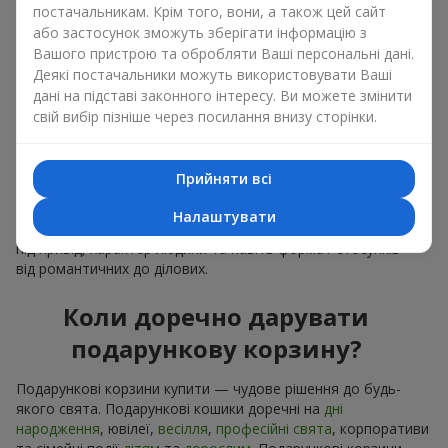
постачальникам. Крім того, вони, а також цей сайт
можете набір подарункові корзини купити. Подарункова
або застосунок зможуть зберігати інформацію з
корзина з вишуканими смаколиками до свята, фруктами,
Вашого пристрою та обробляти Ваші персональні дані.
смачним чаєм чи, навіть, алкогольними напоями стає
Деякі постачальники можуть використовувати Ваші
ідеальним доповненням до квітів або самостійним
презентом. Ідеальний набір, лаконічне оформлення і
дані на підставі законного інтересу. Ви можете змінити
вишуканий букет, як фінальний акцент — потрібно
свій вибір пізніше через посилання внизу сторінки.
подарункові корзини купити, щоб все це опинилось у ваших
руках.
Прийняти всі
Подарункові корзини купити — це не просто придбати
банальну річ. Сьогодні подарункові корзини купити — це
Налаштувати
універсальний подарунок для всіх, який легко адаптується
під привід, характер людини та навіть формат стосунків —
від романтичних до ділових.
Коли доречно дарувати
подарункову корзину?
Подарункові корзини купити — чудове рішення до будь-
якого свята. Подарункові кошики доречні на
дні
народження
, ювілеї,
весілля
,
професійні свята
, корпоративи