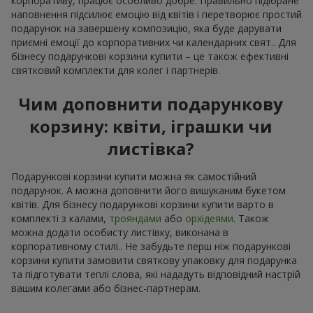
корпоративу, працює особливо добре. Правильно підібране
наповнення підсилює емоцію від квітів і перетворює простий
подарунок на завершену композицію, яка буде дарувати
приємні емоції до корпоративних чи календарних свят.. Для
бізнесу подарункові корзини купити – це також ефективні
святковий комплекти для колег і партнерів.
Чим доповнити подарункову
корзину: квіти, іграшки чи
листівка?
Подарункові корзини купити можна як самостійний
подарунок. А можна доповнити його вишуканим букетом
квітів. Для бізнесу подарункові корзини купити варто в
комплекті з калами,
трояндами
або
орхідеями
. Також
можна додати особисту листівку, виконана в
корпоративному стилі.. Не забудьте перш ніж подарункові
корзини купити замовити святкову упаковку для подарунка
та підготувати теплі слова, які нададуть відповідний настрій
вашим колегами або бізнес-партнерам.