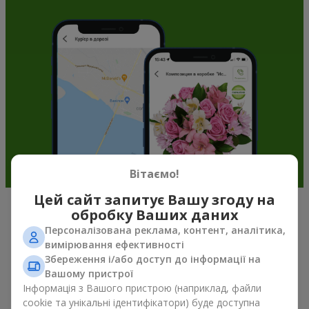
Вітаємо!
Цей сайт запитує Вашу згоду на
обробку Ваших даних
Подарункові корзини —
Персоналізована реклама, контент, аналітика,
універсальний подарунок на будь-
вимірювання ефективності
Збереження і/або доступ до інформації на
яке свято
Вашому пристрої
Інформація з Вашого пристрою (наприклад, файли
Якщо ви шукаєте універсальний подарунок, але часу
cookie та унікальні ідентифікатори) буде доступна
обмаль, у нас є для вас чудове перевірене рішення: ви