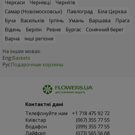
Черкаси
Чернівці
Чернігів
Самар (Новомосковськ)
Павлоград
Біла Церква
Буча
Васильків
Ірпінь
Умань
Варшава
Прага
Відень
Берлін
Ревне
Бургас
Сонячний берег
Варна
інші регіони
На інших мовах:
Eng:
Baskets
Рус:
Подарочные корзины
Контактні дані
Телефонуйте нам
+1 718 475 92 72
Київстар
(067) 355 77 55
Водафон
(099) 355 77 55
Лайфсел
(073) 565 56 68