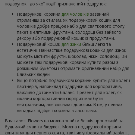
подарунок і до якої події призначений подарунок:
Подарункові корзини
для чоловіків
зазвичай
стриманіші за стилем. Як подарунковий кошик для
чоловіків добре працює набір для святкового столу,
пакет з елітними фруктами, солодощі без зайвого
декору або подарунковий кошик із продуктами.
Подарунковий кошик
для жінки
більш легкі та
естетичні. Найчастіше подарункові кошики для жінок
можуть містити фрукти, шоколад, ніжні солодощі. Ви
можете такі подарункові корзини купити разом з
розкішним букетом і отримати оригінальний набір для
близьких людей.
Якщо потрібно подарункові корзини купити для колег і
партнерів, наприклад подарунки для корпоративів,
важливо дотримати баланс. Презент для колег, як
цікавий корпоративний сюрприз має бути
нейтральним, але якісним і дорогим. Втім, у певних
випадках підійде і корзина з ласощами.
В каталозі Flowers.ua можна знайти безліч пропозицій на
будь-який смак та бюджет. Можна подарункові корзини
купити як для певного свята, так і як універсальний варіант.