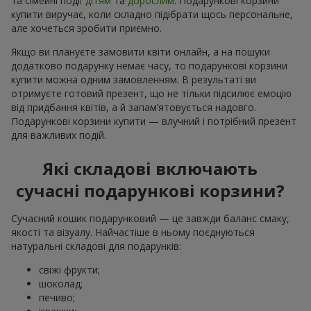
та сімейні події
дітям
та
дорослим
. Подарункові корзини
купити виручає, коли складно підібрати щось персональне,
але хочеться зробити приємно.
Якщо ви плануєте замовити квіти онлайн, а на пошуки
додатково подарунку немає часу, то подарункові корзини
купити можна одним замовленням. В результаті ви
отримуєте готовий презент, що не тільки підсилює емоцію
від придбання квітів, а й запам’ятовується надовго.
Подарункові корзини купити — влучний і потрібний презент
для важливих подій.
Які складові включають
сучасні подарункові корзини?
Сучасний кошик подарунковий — це завжди баланс смаку,
якості та візуалу. Найчастіше в ньому поєднуються
натуральні складові для подарунків:
свіжі фрукти;
шоколад;
печиво;