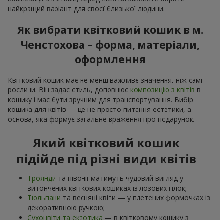
найкращий варіант для своєї близької людини.
Як вибрати квітковий кошик в м.
Ченстохова – форма, матеріали,
оформлення
Квітковий кошик має не менш важливе значення, ніж самі
рослини. Він задає стиль, доповнює
композицію з квітів
в
кошику і має бути зручним для транспортування. Вибір
кошика для квітів — це не просто питання естетики, а
основа, яка формує загальне враження про подарунок.
Який квітковий кошик
підійде під різні види квітів
Троянди
та півонії матимуть чудовий вигляд у
витончених квіткових кошиках із лозових гілок;
Тюльпани
та весняні квіти — у плетених формочках із
декоративною ручкою;
Сухоцвіти та екзотика
— в квітковому кошику з