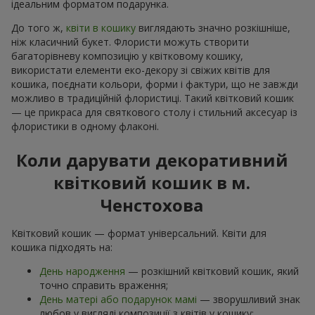
ідеальним форматом подарунка.
До того ж,
квіти в кошику
виглядають значно розкішніше,
ніж класичний букет. Флористи можуть створити
багаторівневу композицію у квітковому кошику,
використати елементи еко-декору зі свіжих квітів для
кошика, поєднати кольори, форми і фактури, що не завжди
можливо в традиційній флористиці. Такий квітковий кошик
— це прикраса для святкового столу і стильний аксесуар із
флористики в одному флаконі.
Коли дарувати декоративний
квітковий кошик в м.
Ченстохова
Квітковий кошик — формат універсальний. Квіти для
кошика підходять на:
День народження
— розкішний квітковий кошик, який
точно справить враження;
День матері або подарунок мамі
— зворушливий знак
любов у вигляді композиції з квітів у кошику;