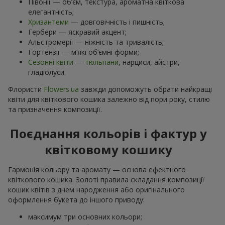
Півонії — об’єм, текстура, ароматна квіткова
елегантність;
Хризантеми
— довговічність і пишність;
Гербери — яскравий акцент;
Альстромерії — ніжність та тривалість;
Гортензії — м’які об’ємні форми;
Сезонні квіти
—
тюльпани
, нарциси, айстри,
гладіолуси.
Флористи
Flowers.ua
завжди допоможуть обрати найкращі
квіти для квіткового кошика залежно від пори року, стилю
та призначення композиції.
Поєднання кольорів і фактур у
квітковому кошику
Гармонія кольору та аромату — основа ефектного
квіткового кошика. Золоті правила складання композиції
кошик квітів з днем ​​народження або оригінального
оформлення букета до іншого приводу:
максимум три основних кольори;