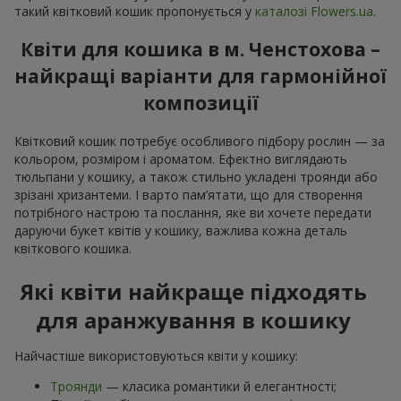
такий квітковий кошик пропонується у
каталозі Flowers.ua
.
Квіти для кошика в м. Ченстохова –
найкращі варіанти для гармонійної
композиції
Квітковий кошик потребує особливого підбору рослин — за
кольором, розміром і ароматом. Ефектно виглядають
тюльпани у кошику, а також стильно укладені троянди або
зрізані хризантеми. І варто пам’ятати, що для створення
потрібного настрою та послання, яке ви хочете передати
даруючи букет квітів у кошику, важлива кожна деталь
квіткового кошика.
Які квіти найкраще підходять
для аранжування в кошику
Найчастіше використовуються квіти у кошику:
Троянди
— класика романтики й елегантності;