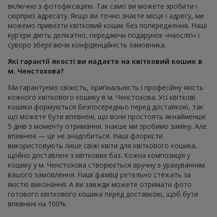
включно з фотофіксацією. Так само ви можете зробити і
сюрприз адресату. Якщо ви точно знаєте місце і адресу, ми
можемо привезти квітковий кошик без попередження. Наші
кур'єри діють делікатно, передаючи подарунок «наосліп» і
суворо зберігаючи конфіденційність замовника.
Які гарантії якості ви надаєте на квітковий кошик в
м. Ченстохова?
Ми гарантуємо свіжість, оригінальність і професійну якість
кожного квіткового кошику в м. Ченстохова. Усі квіткові
кошики формуються безпосередньо перед доставкою, так
що можете бути впевнені, що вони простоять якнайменше
5 днів з моменту отримання. Інакше ми зробимо заміну. Але
впевнені — це не знадобиться. Наші флористи
використовують лише свіжі квіти для квіткового кошика,
щойно доставлені з квіткових баз. Кожна композиція у
кошику у м. Ченстохова створюється вручну з урахуванням
вашого замовлення. Наші фахівці ретельно стежать за
якістю виконання. А ви завжди можете отримати фото
готового квіткового кошика перед доставкою, щоб бути
впевнені на 100%.