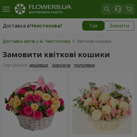
Доставка в
Ченстохова
?
Так
Змінити
Доставка в
Ченстохова
|
безкоштовно
Доставка квітів у м. Ченстохова
> Квіткові кошики
Замовити квіткові кошики
Сортування:
дешевше
дорожче
популярні