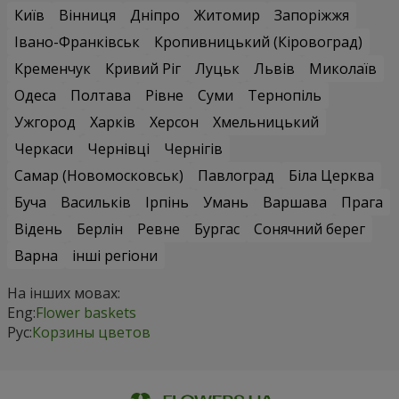
Київ
Вінниця
Дніпро
Житомир
Запоріжжя
Івано-Франківськ
Кропивницький (Кіровоград)
Кременчук
Кривий Ріг
Луцьк
Львів
Миколаїв
Одеса
Полтава
Рівне
Суми
Тернопіль
Ужгород
Харків
Херсон
Хмельницький
Черкаси
Чернівці
Чернігів
Самар (Новомосковськ)
Павлоград
Біла Церква
Буча
Васильків
Ірпінь
Умань
Варшава
Прага
Відень
Берлін
Ревне
Бургас
Сонячний берег
Варна
інші регіони
На інших мовах:
Eng:
Flower baskets
Рус:
Корзины цветов