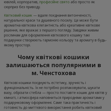
ювілей, корпоратив,
професійне свято
або просто як
сюрприз без приводу.
Квітковий кошик
— вдале поєднання витонченості,
натуральної краси та душевного посилу. Це може бути
ароматна квіткова елегантність або креативне квіткове
рішення, яке вражає з першого погляду. Завдяки живим
рослинам для оформлення квіткового кошику такі
подарунки створюють гармонію кольору та аромату в будь-
якому просторі.
Чому квіткові кошики
залишаються популярними в
м. Ченстохова
Квіткові кошики поєднують естетику, зручність і
функціональність. Їх не потрібно розпаковувати, шукати
вазу, обрізати стебла — просто поставте кошик для квітів у
кімнаті, і атмосфера наповниться природніми ароматами у
подарунковому оформленні. Саме така практичність і
готовність до миттєвого використання робить квітковий