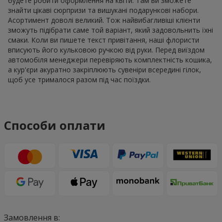
будете робити оформлення на квіти. Там ви зможете
знайти цікаві сюрпризи та вишукані подарункові набори.
Асортимент доволі великий. Тож найвибагливіші клієнти
зможуть підібрати саме той варіант, який задовольнить їхні
смаки. Коли ви пишете текст привітання, наші флористи
вписують його кульковою ручкою від руки. Перед виїздом
автомобіля менеджери перевіряють комплектність кошика,
а кур'єри акуратно закріплюють сувеніри всередині гілок,
щоб усе трималося разом під час поїздки.
Способи оплати
Замовлення в: