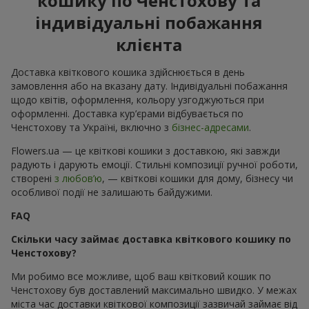
кошику по Ченстохову та
індивідуальні побажання
клієнта
Доставка квіткового кошика здійснюється в день
замовлення або на вказану дату. Індивідуальні побажання
щодо квітів, оформлення, кольору узгоджуються при
оформленні. Доставка кур’єрами відбувається по
Ченстохову та Україні, включно з
бізнес-адресами
.
Flowers.ua — це квіткові кошики з доставкою, які завжди
радують і дарують емоції. Стильні композиції ручної роботи,
створені
з любов’ю
, — квіткові кошики для дому, бізнесу чи
особливої події не залишають байдужими.
FAQ
Скільки часу займає доставка квіткового кошику по
Ченстохову?
Ми робимо все можливе, щоб ваш квітковий кошик по
Ченстохову був доставлений максимально швидко. У межах
міста час доставки квіткової композиції зазвичай займає від