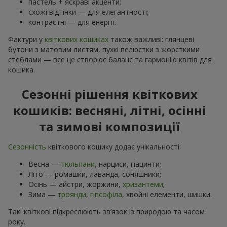
пастель + яскраві акценти;
схожі відтінки — для елегантності;
контрастні — для енергії.
Фактури у
квіткових кошиках
також важливі: глянцеві
бутони з матовим листям, пухкі пелюстки з жорсткими
стеблами — все це створює баланс та гармонію квітів для
кошика.
Сезонні рішення квіткових
кошиків: весняні, літні, осінні
та зимові композиції
Сезонність
квіткового кошику додає унікальності:
Весна —
тюльпани
, нарциси, гіацинти;
Літо — ромашки, лаванда, соняшники;
Осінь — айстри, жоржини,
хризантеми
;
Зима —
троянди
,
гіпсофіла
, хвойні елементи, шишки.
Такі квіткові підкреслюють зв’язок із природою та часом
року.