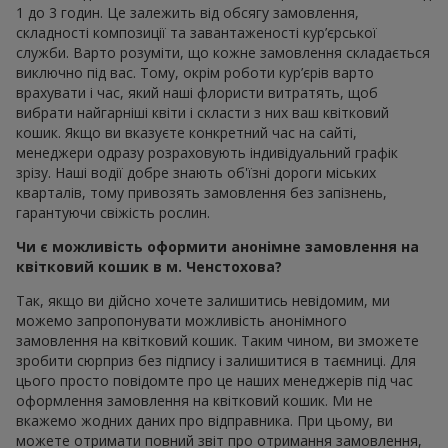
1 до 3 годин. Це залежить від обсягу замовлення,
складності композиції та завантаженості кур’єрської
служби. Варто розуміти, що кожне замовлення складається
виключно під вас. Тому, окрім роботи кур’єрів варто
врахувати і час, який наші флористи витратять, щоб
вибрати найгарніші квіти і скласти з них ваш квітковий
кошик. Якщо ви вказуєте конкретний час на сайті,
менеджери одразу розраховують індивідуальний графік
зрізу. Наші водії добре знають об'їзні дороги міських
кварталів, тому привозять замовлення без запізнень,
гарантуючи свіжість рослин.
Чи є можливість оформити анонімне замовлення на
квітковий кошик в м. Ченстохова?
Так, якщо ви дійсно хочете залишитись невідомим, ми
можемо запропонувати можливість анонімного
замовлення на квітковий кошик. Таким чином, ви зможете
зробити сюрприз без підпису і залишитися в таємниці. Для
цього просто повідомте про це наших менеджерів під час
оформлення замовлення на квітковий кошик. Ми не
вкажемо жодних даних про відправника. При цьому, ви
можете отримати повний звіт про отримання замовлення,