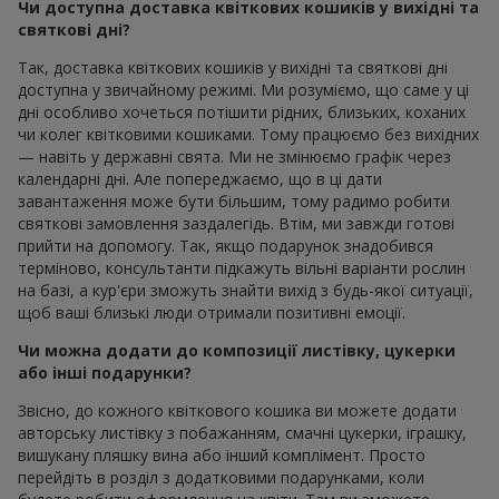
Чи доступна доставка квіткових кошиків у вихідні та
святкові дні?
Так, доставка квіткових кошиків у вихідні та святкові дні
доступна у звичайному режимі. Ми розуміємо, що саме у ці
дні особливо хочеться потішити рідних, близьких, коханих
чи колег квітковими кошиками. Тому працюємо без вихідних
— навіть у державні свята. Ми не змінюємо графік через
календарні дні. Але попереджаємо, що в ці дати
завантаження може бути більшим, тому радимо робити
святкові замовлення заздалегідь. Втім, ми завжди готові
прийти на допомогу. Так, якщо подарунок знадобився
терміново, консультанти підкажуть вільні варіанти рослин
на базі, а кур'єри зможуть знайти вихід з будь-якої ситуації,
щоб ваші близькі люди отримали позитивні емоції.
Чи можна додати до композиції листівку, цукерки
або інші подарунки?
Звісно, до кожного квіткового кошика ви можете додати
авторську листівку з побажанням, смачні цукерки, іграшку,
вишукану пляшку вина або інший комплімент. Просто
перейдіть в розділ з додатковими подарунками, коли