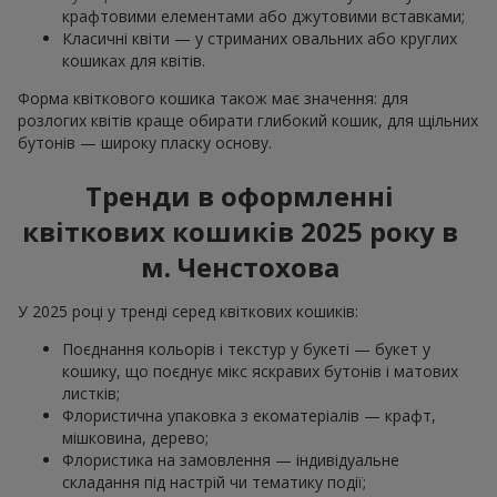
крафтовими елементами або джутовими вставками;
Класичні квіти — у стриманих овальних або круглих
кошиках для квітів.
Форма квіткового кошика також має значення: для
розлогих квітів краще обирати глибокий кошик, для щільних
бутонів — широку пласку основу.
Тренди в оформленні
квіткових кошиків 2025 року в
м. Ченстохова
У 2025 році у тренді серед квіткових кошиків:
Поєднання кольорів і текстур у букеті — букет у
кошику, що поєднує мікс яскравих бутонів і матових
листків;
Флористична упаковка з екоматеріалів — крафт,
мішковина, дерево;
Флористика на замовлення — індивідуальне
складання під настрій чи тематику події;