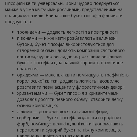
Гіпсофіли квіти універсальні. Вони чудово поєднується
майже з усіма квітучими рослинами, представленими на
полицях магазинів. Найчастіше букет гіпсофіл флористи
поєднують з:
трояндами — додають легкості та повітряності;
півоніями — ніжні квіти розбавляють величезні
бутони, букет гіпсофіл використовуються для
створення об'єму і додають композиції святкового
настрою; чудово виглядає як розкішний весільний
букет з гіпсофіли ціна на який справить позитивне
враження;
орхідеями — маленькі квіти пом’якшують графічність
королівської квітки, додають легкість і дозволяє
розставити певні акценти у флористичному декорі;
хризантемами — букет гіпсофіл з хризантемами
дозволяє досягти певного об’єму і створити легку
осінню композицію;
ліліями — дозволяє досягти гармонії форм;
герберами — букет гіпсофіл додає життєрадісних
фарб, пом’якшує великі щільні квіти і допомагають
перетворити суворий букет на ніжну композицію,
наповнену щирістю та натхненням.