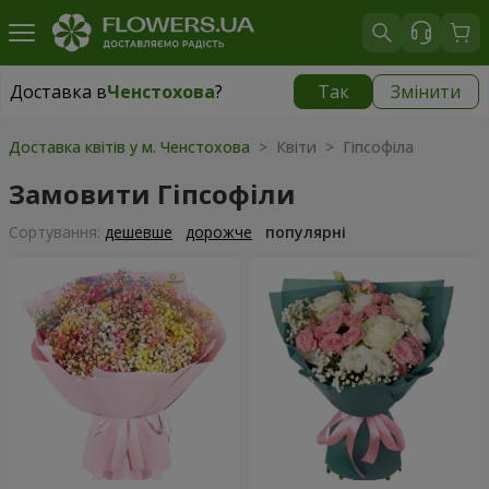
Доставка в
Ченстохова
?
Так
Змінити
Доставка в
Ченстохова
|
безкоштовно
Доставка квітів у м. Ченстохова
> Квіти > Гіпсофіла
Замовити Гіпсофіли
Сортування:
дешевше
дорожче
популярні