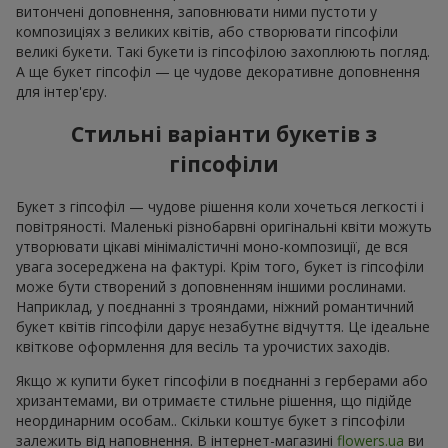
витончені доповнення, заповнювати ними пустоти у
композиціях з великих квітів, або створювати гіпсофіли
великі букети. Такі букети із гіпсофілою захоплюють погляд.
А ще букет гіпсофіл — це чудове декоративне доповнення
для інтер'єру.
Стильні варіанти букетів з
гіпсофіли
Букет з гіпсофіл — чудове рішення коли хочеться легкості і
повітряності. Маленькі різнобарвні оригінальні квіти можуть
утворювати цікаві мінімалістичні моно-композиції, де вся
увага зосереджена на фактурі. Крім того, букет із гіпсофіли
може бути створений з доповненням іншими рослинами.
Наприклад, у поєднанні з трояндами, ніжний романтичний
букет квітів гіпсофіли дарує незабутнє відчуття. Це ідеальне
квіткове оформлення для весіль та урочистих заходів.
Якщо ж купити букет гіпсофіли в поєднанні з герберами або
хризантемами, ви отримаєте стильне рішення, що підійде
неординарним особам.. Скільки коштує букет з гіпсофіли
залежить від наповнення. В інтернет-магазині
flowers.ua
ви