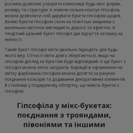
рослина дозволяє утворити композиції будь-якої форми,
розміру та структури. А знаючи скільки коштує гіпсофіла,
можна дозволити собі дарувати букети гіпсофіли щодня.
Великі букети гіпсофіли схожі на гігантські хмаринки з
маленьких квіточок виглядають дорого та ефектно. А
тендітний щільний букет гіпсофіл дає відчуття затишку на
ніжності.
Такий букет гіпсофіл квіти ідеально підходять для будь-
якого віку. Сітчасті квіти довго зберігаються, якщо на
гіпсофіли догляд за букетом буде відповідний. А ще букет з
гіпсофіл можна легко засушити. Варіацій в оформленні на
квітку фарбована гіпсофіла можна досягти за рахунок
поєднання кольорів та додавання декоративних елементів
й стилізації у подарункову обгортку, що мають букети з
гіпсофіли.
Гіпсофіла у мікс-букетах:
поєднання з трояндами,
півоніями та іншими