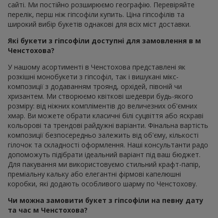
сайті. Ми постійно розширюємо географію. Перевіряйте
перелік, перш ніж гіпсофіли купить. Ціна гіпсофілів та
широкий вибір букетів однакові для всіх міст доставки.
Які букети з гіпсофіли доступні для замовлення в м
Ченстохова?
У нашому асортименті в Ченстохова представлені як
розкішні монобукети з гіпсофіл, так і вишукані мікс-
композиції з додаванням троянд, орхідей, півоній чи
хризантем. Ми створюємо квіткові шедеври будь-якого
розміру: від ніжних компліментів до величезних об'ємних
хмар. Ви можете обрати класичні білі суцвіття або яскраві
кольорові та трендові райдужні варіанти. Фінальна вартість
композиції безпосередньо залежить від об'єму, кількості
гілочок та складності оформлення. Наші консультанти радо
допоможуть підібрати ідеальний варіант під ваш бюджет.
Для пакування ми використовуємо стильний крафт-папір,
преміальну кальку або елегантні фірмові капелюшні
коробки, які додають особливого шарму по Ченстохову.
Чи можна замовити букет з гіпсофіли на певну дату
та час м Ченстохова?