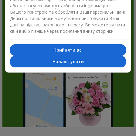
або застосунок зможуть зберігати інформацію з
Flowers.ua і отримуйте бонуси
Вашого пристрою та обробляти Ваші персональні дані.
Деякі постачальники можуть використовувати Ваші
дані на підставі законного інтересу. Ви можете змінити
свій вибір пізніше через посилання внизу сторінки.
Прийняти всі
Налаштувати