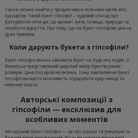
Також можна знайти у продажі мікси польових квітів або
сухоцвітів. Такий букет гіпсофіл – чудовий спогад про
безтурботні літні дні. Це аромат лугів, селища, природи та
незабутні відчуття. При тому, що на букет гіпсофілів ціна ну
дуже приємна.
Коли дарують букети з гіпсофіли?
Букет гіпсофіл можна замовити букет на будь-яку подію. У
flowers.ua представлений широкий вибір букетів різних
розмірів. Ціна гіпсофіли не велика, тому замовляючи букет
гіпсофіл ви маєте можливість подарувати щирі емоції за
невеликі кошти.
Авторські композиції з
гіпсофіли — ексклюзив для
особливих моментів
Авторський букет гіпсофіл — це про розкіш та унікальність.
Кожний виріб неповторний. Якщо ви шукаєте вишуканий