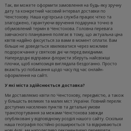
Так, ви можете оформити замовлення на будь-яку зручну
дату та конкретний часовий інтервал доставки по
Ченстохову. Наша кур'єрська служба працює чітко та
злагоджено, гарантуючи вручення подарунка точно в
обумовлений термін в Ченстохова. Головна перевага
завчасного планування полягає в тому, що актуальна ціна
квітів надійно фіксується за вами в момент оплати. Вам
більше не доведеться хвилюватися через можливе
подорожчання у святкові дні чи перед вихідними.
Напередодні відправки флористи зберуть найсвіжіші
гілочки, щоб композиція виглядала бездоганно. Просто
вкажіть усі побажання щодо часу під час онлайн-
оформлення на сайті.
У які міста здійснюється доставка?
Ми доставляємо квіти по Ченстохову, передмістю, а також
у більшість великих та малих міст України. Повний перелік
доступних населених пунктів та детальні умови
транспортування за межами Ченстохова завжди
опубліковані у відповідному розділі нашого сайту. Оскільки
наша географія постійно розширюється та відкриваються
нові філії, ми наполегливо рекомендуємо перевіряти