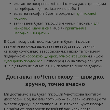
елегантне поєднання квітка гіпсофіла дає с трояндами
чи герберами для коліжанки по роботі;
ефектна гіпсофіла букет з орхідеями
для коханої
людини
;
величезний букет гіпсофіл з ніжними півоніями
для
найкращої мами в світі
або як
привітання з
народженням дитини
В будь-якому разі, перш ніж купити букет гіпсофіли
зважайте на смаки адресата і не забудьте доповнити
квіткову композицію авторською листівкою та приємним
подарунком:
коробкою цукерок
,
м’якою іграшкою
чи іншою
сувенірною продукцією
. Безпосередньо на гіпсофіла букет
ціна від цього не зміниться. Ви сплачуєте лише за додатки.
Доставка по Ченстохову — швидко,
зручно, точно вчасно
Ми доставимо ваш букет гіпсофіли Ченстохова протягом
двох годин. Все, що вам потрібно — вибрати композицію та
вказати адресу на доставку в м. Ченстохова букет гіпсофіл.
Не забудьте повідомити потрібний час, коли варто