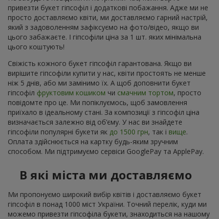
привезти букет гіпсофіл і додаткові побажання. Адже ми не
просто доставляємо квіти, ми доставляємо гарний настрій,
який з задоволенням зафіксуємо на фото/відео, якщо ви
цього забажаєте. І гіпсофіли ціна за 1 шт. яких мінімальна
цього коштують!
Свіжість кожного букет гіпсофіл гарантована. Якщо ви
вирішите гіпсофіли купити у нас, квіти простоять не менше
ніж 5 днів, або ми замінимо їх. А щоб доповнити букет
гіпсофіл
фруктовим кошиком
чи
смачним тортом
, просто
повідомте про це. Ми попіклуємось, щоб замовлення
приїхало в ідеальному стані. За композиції з гіпсофіл ціна
визначається залежно від об’єму. У нас ви знайдете
гіпсофіли популярні букети як
до 1500 грн
, так і
вище
.
Оплата здійснюється на картку будь-яким зручним
способом. Ми підтримуємо сервіси GooglePay та ApplePay.
В які міста ми доставляємо
Ми пропонуємо широкий вибір квітів і доставляємо букет
гіпсофіл в понад 1000 міст України. Точний перелік, куди ми
можемо привезти гіпсофіла букети, знаходиться на нашому