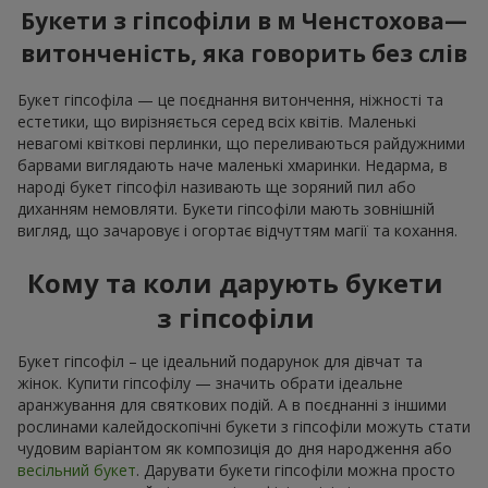
Букети з гіпсофіли в м Ченстохова—
витонченість, яка говорить без слів
Букет гіпсофіла — це поєднання витончення, ніжності та
естетики, що вирізняється серед всіх квітів. Маленькі
невагомі квіткові перлинки, що переливаються райдужними
барвами виглядають наче маленькі хмаринки. Недарма, в
народі букет гіпсофіл називають ще зоряний пил або
диханням немовляти. Букети гіпсофіли мають зовнішній
вигляд, що зачаровує і огортає відчуттям магії та кохання.
Кому та коли дарують букети
з гіпсофіли
Букет гіпсофіл – це ідеальний подарунок для дівчат та
жінок. Купити гіпсофілу — значить обрати ідеальне
аранжування для святкових подій. А в поєднанні з іншими
рослинами калейдоскопічні букети з гіпсофіли можуть стати
чудовим варіантом як композиція до дня народження або
весільний букет
. Дарувати букети гіпсофіли можна просто