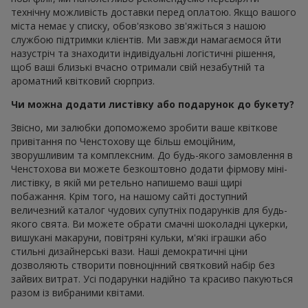
технічну можливість доставки перед оплатою. Якщо вашого
міста немає у списку, обов'язково зв'яжіться з нашою
службою підтримки клієнтів. Ми завжди намагаємося йти
назустріч та знаходити індивідуальні логістичні рішення,
щоб ваші близькі вчасно отримали свій незабутній та
ароматний квітковий сюрприз.
Чи можна додати листівку або подарунок до букету?
Звісно, ми залюбки допоможемо зробити ваше квіткове
привітання по Ченстохову ще більш емоційним,
зворушливим та комплексним. До будь-якого замовлення в
Ченстохова ви можете безкоштовно додати фірмову міні-
листівку, в якій ми ретельно напишемо ваші щирі
побажання. Крім того, на нашому сайті доступний
величезний каталог чудових супутніх подарунків для будь-
якого свята. Ви можете обрати смачні шоколадні цукерки,
вишукані макаруни, повітряні кульки, м'які іграшки або
стильні дизайнерські вази. Наші демократичні ціни
дозволяють створити повноцінний святковий набір без
зайвих витрат. Усі подарунки надійно та красиво пакуються
разом із вибраними квітами.