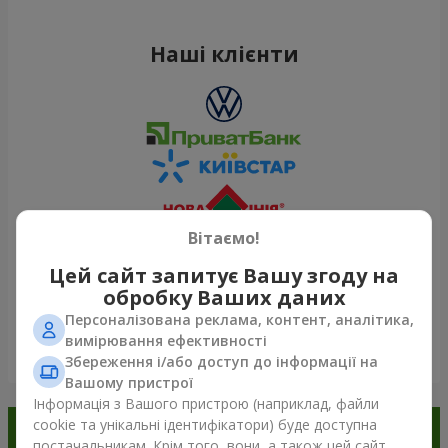
Наші клієнти
Вітаємо!
Цей сайт запитує Вашу згоду на
обробку Ваших даних
Персоналізована реклама, контент, аналітика,
вимірювання ефективності
Переглянути все
Збереження і/або доступ до інформації на
Вашому пристрої
Інформація з Вашого пристрою (наприклад, файли
cookie та унікальні ідентифікатори) буде доступна
Замовляйте в додатку
постачальникам. Крім того, вони, а також цей сайт