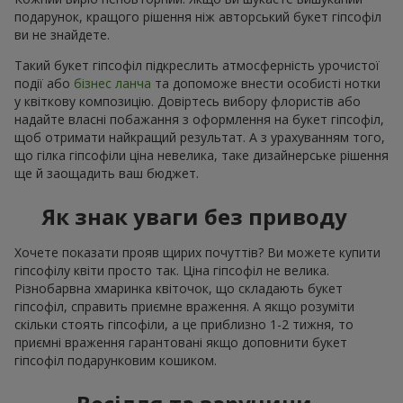
подарунок, кращого рішення ніж авторський букет гіпсофіл
ви не знайдете.
Такий букет гіпсофіл підкреслить атмосферність урочистої
події або
бізнес ланча
та допоможе внести особисті нотки
у квіткову композицію. Довіртесь вибору флористів або
надайте власні побажання з оформлення на букет гіпсофіл,
щоб отримати найкращий результат. А з урахуванням того,
що гілка гіпсофіли ціна невелика, таке дизайнерське рішення
ще й заощадить ваш бюджет.
Як знак уваги без приводу
Хочете показати прояв щирих почуттів? Ви можете купити
гіпсофілу квіти просто так. Ціна гіпсофіл не велика.
Різнобарвна хмаринка квіточок, що складають букет
гіпсофіл, справить приємне враження. А якщо розуміти
скільки стоять гіпсофіли, а це приблизно 1-2 тижня, то
приємні враження гарантовані якщо доповнити букет
гіпсофіл подарунковим кошиком.