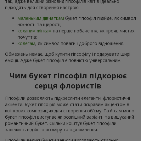
так, адже великий різновид гіпсофілів квітів ідеально
підходять для створення настрою:
маленьким дівчаткам
букет гіпсофіл підійде, як символ
ніжності та щирості;
коханим жінкам
на перше побачення, як прояв чистих
почуттів;
колегам
, як символ поваги і доброго відношення.
Обмежень немає, щоб купити гіпсофілу і подарувати щирі
емоції. Адже букет гіпсофіл є повністю універсальним.
Чим букет гіпсофіл підкорює
серця флористів
Гіпсофіли дозволяють підкреслити елегантні флористичні
акценти. Букет гіпсофіл може стати яскравим акцентом в
квіткових композиціях для створення об'єму. Та й сам моно
букет гіпсофіл виступає як розкішний варіант. та вишуканий
романтичний букет. Скільки коштує букет гіпсофіли
залежить від його розміру та оформлення.
Гіпсофіли великі букети завжди виглядають стильно,