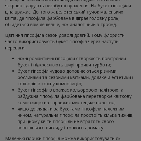
яскраво і дарують незабутні враження. На букет гіпсофіли
ціна вражає. До того ж велетенський пучок маленьких
квітів, де гіпсофіла фарбована відіграє головну роль,
обійдеться вам дешевше, ніж аналогічний з троянд.
Цвітіння гіпсофіла сезон доволі довгий. Тому флористи
часто використовують букет гіпсофіл через наступні
переваги:
ніжні романтичні гіпсофіли створюють повітряний
букет і підкреслюють щирі прояви турботи;
букет гіпсофіл чудово доповнюються різними
рослинами та сезоними квітками, додаючи естетики і
кольорів в кожну композицію;
букет гіпсофілів вражає кольоровою палітрою, а
райдужна гіпсофіла фарбована перетворює квіткову
композицію на справжнє мистецьке полотно;
якщо доглядати за букетами гіпсофіли належним
чином, натуральна гіпсофіла простоїть кілька тижнів;
при цьому квіти гіпсофіли не втратять свого
зовнішнього вигляду і тонкого аромату.
Маленькі гілочки гіпсофіл можна використовувати як