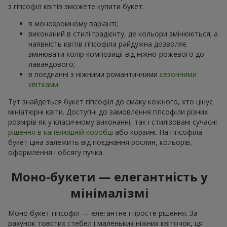
з гіпсофіл квітів зможете купити букет:
в монохромному варіанті;
виконаний в стилі градієнту, де кольори змінюються; а
наявність квітів гіпсофіла райдужна дозволяє
змінювати колір композиції від ніжно-рожевого до
лавандового;
в поєднанні з ніжними романтичними
сезонними
квітками
.
Тут знайдеться букет гіпсофіл до смаку кожного, хто цінує
мініатюрні квіти. Доступні до замовлення гіпсофіли різних
розмірів як у класичному виконанні, так і стилізовані сучасні
рішення в капелюшній коробці
або корзині. На гіпсофіла
букет ціна залежить від поєднання рослин, кольорів,
оформлення і обсягу пучка.
Моно-букети — елегантність у
мінімалізмі
Моно букет гіпсофіл — елегантне і просте рішення. За
рахунок товстих стебел і маленьких ніжних квіточок, ця