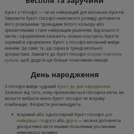
Весілля та заручини
Букет з гіпсофіл — чи не найкращий для весільних букетів.
Замовити букет гіпсофіл невеликого розміру доповнити
його розкішними трояндами білого кольору або
хризантемами стане найкращим рішенням. Від кількості
квітів і оформлення залежить скільки коштують букети
зоряний в оформленні. Букет з гіпсофіл весільний вийде
ніжним. Це саме те, що зараз в тренді весільної
флористики. Замовте до букет гіпсофіл
яскраві повітряні
кульки
, щоб додати ще більше позитивних емоцій.
День народження
З гіпсофіл вийде чудовий
букет до дня народження
.
Залежно від того, кому призначаються гіпсофіла квіти, ви
можете вибрати моно букет гіпсофіл чи яскраву
комбінацію. Флористи рекомендують:
яскравий або одноколірний букет гіпсофіл
для
найкращої подруги
або
друга
— можна доповнити
декоративні квіти іншими польовими рослинами
невеликого розміру;