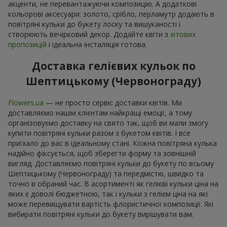
акценти, не перевантажуючи композицію. А додаткові
кольорові аксесуари: золото, срібло, перламутр додають в
повітряні кульки до букету лоску та вишуканості і
створюють вечірковий декор. Додайте квіти з
хітових
пропозицій
і ідеальна інсталяція готова.
Доставка гелієвих кульок по
Шептицькому (Червонограду)
Flowers.ua
— не просто сервіс доставки квітів. Ми
доставляємо нашім клієнтам найкращі емоції, а тому
організовуємо доставку на свято так, щоб ви мали змогу
купити повітряні кульки разом з букетом квітів. І все
приїхало до вас в ідеальному стані. Кожна повітряна кулька
надійно фіксується, щоб зберегти форму та зовнішній
вигляд. Доставляємо повітряні кульки до букету по всьому
Шептицькому (Червонограду) та передмістю, швидко та
точно в обраний час. В асортименті як гелієві кульки ціна на
яких є доволі бюджетною, так і кульки з гелієм ціна на які
може перевищувати вартість флористичної композиції. Які
вибирати повітряні кульки до букету вирішувати вам.