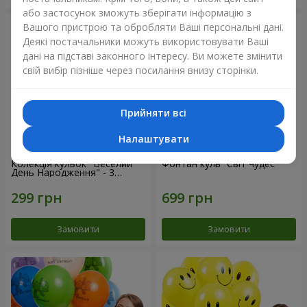
або застосунок зможуть зберігати інформацію з
Вашого пристрою та обробляти Ваші персональні дані.
Деякі постачальники можуть використовувати Ваші
дані на підставі законного інтересу. Ви можете змінити
свій вибір пізніше через посилання внизу сторінки.
Прийняти всі
Налаштувати
Колекція кульок "Веселий
Фонтан куль “Світ чудес”
День Народження" - 3
кульки
Замовити
Замовити