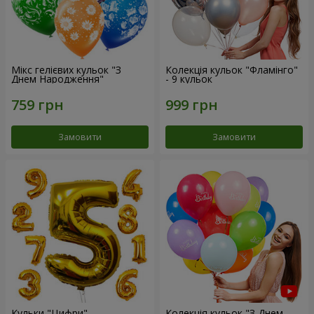
Мікс гелієвих кульок "З
Колекція кульок "Фламінго"
Днем Народження"
- 9 кульок
Замовити
Замовити
Кульки "Цифри"
Колекція кульок "З Днем