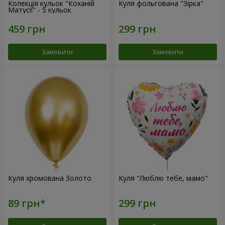
Колекція кульок "Коханій
Куля фольгована "Зірка"
Матусі!" - 5 кульок
Замовити
Замовити
Куля хромована Золото
Куля "Люблю тебе, мамо"