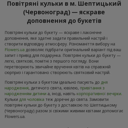
Повітряні кульки в м. Шептицький
(Червоноград) — яскраве
доповнення до букетів
Повітряні кульки до букету — яскраве і лаконічне
доповнення, яке здатне задати правильний настрій і
створити відповідну атмосферу. Різноманіття вибору на
Flowers.ua
дозволяє підібрати оригінальний варіант під ваш
запит і привід для подарунка. Повітряні кульки до букету —
легкі, святкові, помітні з першого погляду. Вони
перетворюють звичайне вручення квітів на справжній
сюрприз і гарантовано створюють святковий настрій.
Повітряні кульки з букетом ідеально пасують до
дня
народження
, дитячого свята, ювілею,
привітання з
народженням дитини
а, іноді, навіть
корпоративної вечірки
.
Кульки
для чоловіка
теж доречні до свята. Замовити
повітряні кульки до букету з доставкою по Шептицькому
(Червонограду) разом зі свіжими живими квітами допомогає
Flowers.ua.