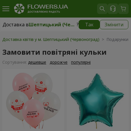
Доставка в
Шептицький (Червоноград)
?
Так
Змінити
Доставка в
Шептицький (Червоноград)
|
1710 грн
Доставка квітів у м. Шептицький (Червоноград)
> Подарунки >
Замовити повітряні кульки
Сортування:
дешевше
дорожче
популярні