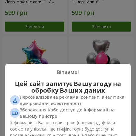
День Народження" - 7
"Привітання!"
кульок
Замовити
Замовити
Вітаємо!
Цей сайт запитує Вашу згоду на
обробку Ваших даних
Персоналізована реклама, контент, аналітика,
Фонтан куль "Arcobaleno"
Фонтан куль "Aloha"
вимірювання ефективності
Збереження і/або доступ до інформації на
Вашому пристрої
Інформація з Вашого пристрою (наприклад, файли
cookie та унікальні ідентифікатори) буде доступна
Замовити
Замовити
постачальникам. Крім того, вони, а також цей сайт