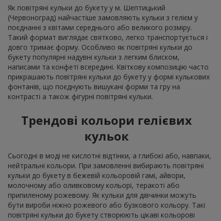
Як повітряні кульки до букету у м. Шептицький
(Червоноград) найчастіше замовляють кульки з гелієм у
поєднанні з квітами середнього або великого розміру.
Такий формат виглядає святково, легко транспортується і
довго тримає форму. Особливо як повітряні кульки до
букету популярні надувні кульки з легким блиском,
написами та конфеті всередині. Квіткову композицію часто
прикрашають повітряні кульки до букету у формі кулькових
фонтанів, що поєднують вишукані форми та гру на
контрасті а також фігурні повітряні кульки.
Трендові кольори гелієвих
кульок
Сьогодні в моді не кислотні відтінки, а глибокі або, навпаки,
нейтральні кольори. При замовленні вибирають повітряні
кульки до букету в бежевій кольоровій гамі, айвори,
молочному або оливковому кольорі, теракоті або
припиленому рожевому. Як кульки для дівчинки можуть
бути вироби ніжно рожевого або бузкового кольору. Такі
повітряні кульки до букету створюють цікаві кольорові