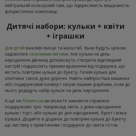
нейтральній кольоровій гамі, що підкреслюють вишуканість
флористичної композиції.
Дитячі набори: кульки + квіти
+ іграшки
Для дітей
важливі емоції та масштаб. Вьни будуть ціілком
задоволені
сезонними квітами
. Але кульки на день
народження дівчинці допоможуть створити відповідний
настрій і підкреслять приємні враження від подарунка, що
містить повітряні кульки до букету. Гелеві кульки для
хлопчика також дуже доречні. Навіть найпростіша машинка
або подарунковий конверт заграє іншими фарбами, коли до
нього додадуть набір кульок на день народження.
А ще на
Flowers.ua
ви можете замовити справжнє
подарункове тріо. Наприклад: квіти, з днем народження
кульки і торт; або кульки до дня народження, букет і м’яка
іграшка. Додайте в доданок до повітряні кульки до букету
ще листівку з привітанням і подарунок до свята готов.