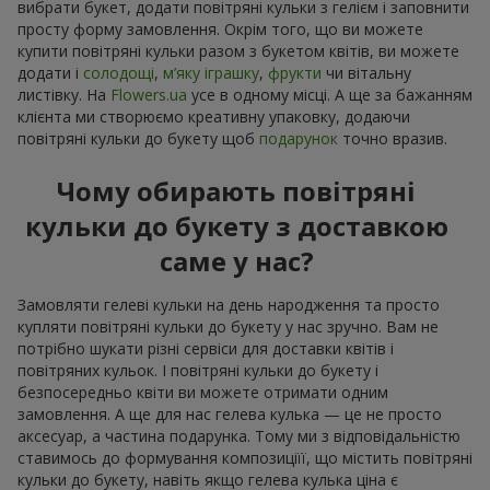
вибрати букет, додати повітряні кульки з гелієм і заповнити
просту форму замовлення. Окрім того, що ви можете
купити повітряні кульки разом з букетом квітів, ви можете
додати і
солодощі
,
м’яку іграшку
,
фрукти
чи вітальну
листівку. На
Flowers.ua
усе в одному місці. А ще за бажанням
клієнта ми створюємо креативну упаковку, додаючи
повітряні кульки до букету щоб
подарунок
точно вразив.
Чому обирають повітряні
кульки до букету з доставкою
саме у нас?
Замовляти гелеві кульки на день народження та просто
купляти повітряні кульки до букету у нас зручно. Вам не
потрібно шукати різні сервіси для доставки квітів і
повітряних кульок. І повітряні кульки до букету і
безпосередньо квіти ви можете отримати одним
замовлення. А ще для нас гелева кулька — це не просто
аксесуар, а частина подарунка. Тому ми з відповідальністю
ставимось до формування композиціїї, що містить повітряні
кульки до букету, навіть якщо гелева кулька ціна є