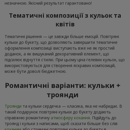
незначною. Якісний результат гарантовано!
Тематичні композиції з кульок та
квітів
Тематичні рішення — це завжди більше емоцій. Повітряні
кульки до букету, що дозволяють завершити тематичне
оформлення композиції виступають вже не як простий
доданок, а як вишуканий декоративний елемент, що
підсилює відчуття стилю. При цьому ціна гелевих кульок, що
використовуються для створення яскравих композицій,
може бути доволі бюджетною.
Романтичні варіанти: кульки +
троянди
Троянди
та кульки сердечка — класика, яка не набридає. В
такий подарунок повітряні кульки до букету додають
справжню романтичну
атмосферу кохання
. Підійдуть до
троянд і кульки з написами, щоб сказати більше без слів
коханим
або стримані повітряні кульки до букету в