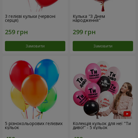
3 гелієві кульки (червоні
Кулька "З Днем
серця)
народження"
Замовити
Замовити
5 різнокольорових гелієвих
Колекція кульок для неї "Ти
кульок
диво!" - 5 кульок