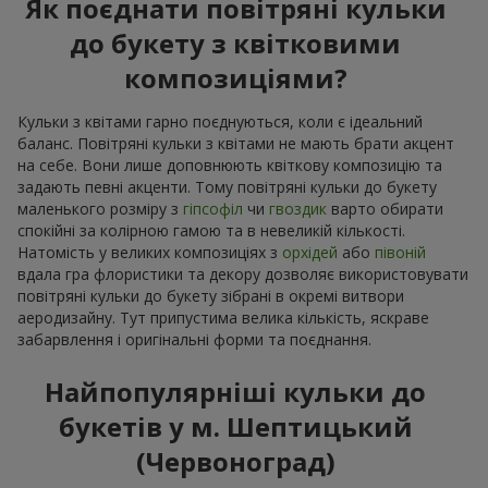
Як поєднати повітряні кульки
до букету з квітковими
композиціями?
Кульки з квітами гарно поєднуються, коли є ідеальний
баланс. Повітряні кульки з квітами не мають брати акцент
на себе. Вони лише доповнюють квіткову композицію та
задають певні акценти. Тому повітряні кульки до букету
маленького розміру з
гіпсофіл
чи
гвоздик
варто обирати
спокійні за колірною гамою та в невеликій кількості.
Натомість у великих композиціях з
орхідей
або
півоній
вдала гра флористики та декору дозволяє використовувати
повітряні кульки до букету зібрані в окремі витвори
аеродизайну. Тут припустима велика кількість, яскраве
забарвлення і оригінальні форми та поєднання.
Найпопулярніші кульки до
букетів у м. Шептицький
(Червоноград)