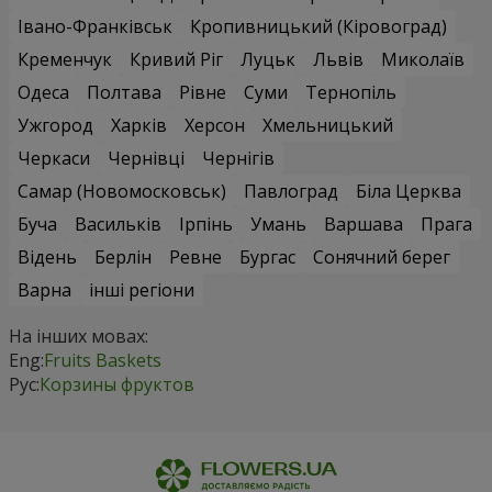
Івано-Франківськ
Кропивницький (Кіровоград)
Кременчук
Кривий Ріг
Луцьк
Львів
Миколаїв
Одеса
Полтава
Рівне
Суми
Тернопіль
Ужгород
Харків
Херсон
Хмельницький
Черкаси
Чернівці
Чернігів
Самар (Новомосковськ)
Павлоград
Біла Церква
Буча
Васильків
Ірпінь
Умань
Варшава
Прага
Відень
Берлін
Ревне
Бургас
Сонячний берег
Варна
інші регіони
На інших мовах:
Eng:
Fruits Baskets
Рус:
Корзины фруктов