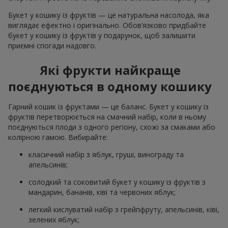
Букет у кошику із фруктів — це натуральна насолода, яка
виглядає ефектно і оригінально. Обов’язково придбайте
букет у кошику із фруктів у подарунок, щоб залишити
приємні спогади надовго.
Які фрукти найкраще
поєднуються в одному кошику
Гарний кошик із фруктами — це баланс. Букет у кошику із
фруктів перетворюється на смачний набір, коли в ньому
поєднуються плоди з одного регіону, схожі за смаками або
колірною гамою. Вибирайте:
класичний набір з яблук, груші, винограду та
апельсинів;
солодкий та соковитий букет у кошику із фруктів з
мандарин, бананів, ківі та червоних яблук;
легкий кислуватий набір з грейпфруту, апельсинів, ківі,
зелених яблук;