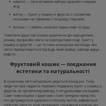
навесні — легкі вітамінні набори здоров’я з перших
ягід;
влітку — букет у кошику із фруктів з соковитим
сезонним частуванням з полуниці і персиків;
восени — глибокі, насичені смаки слив та груш.
Тематичні фруктові кошики доречні на дні народження,
річниці, професійні свята чи корпоративні події. Букет у
кошику із фруктів — це та сама кольорова насолода, яка
легко підлаштовується під будь-який привід і завжди дарує
радість.
Фруктовий кошик — поєднання
естетики та натуральності
В сучасному світі натуральне цінується понад усе. Тому
люди частіше надають перевагу подарунку букет у кошику із
фруктів, як органічному вибору з натуральними ласощами.
Саме тому кошики з фруктами стали трендом серед тих,
хто дотримується здорового способу життя, займається
спортом і просто хоче переважно споживати корисну їжу.