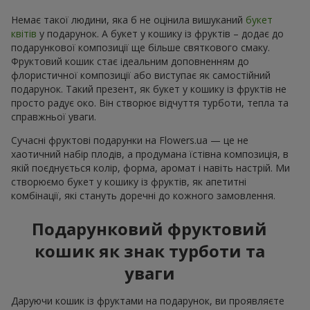
Немає такої людини, яка б не оцінила вишуканий
букет
квітів
у подарунок. А букет у кошику із фруктів – додає до
подарункової композиції ще більше святкового смаку.
Фруктовий кошик стає ідеальним доповненням до
флористичної композиції або виступає як самостійний
подарунок. Такий презент, як букет у кошику із фруктів не
просто радує око. Він створює відчуття турботи, тепла та
справжньої уваги.
Сучасні фруктові подарунки на Flowers.ua — це не
хаотичний набір плодів, а продумана їстівна композиція, в
якій поєднується колір, форма, аромат і навіть настрій. Ми
створюємо букет у кошику із фруктів, як апетитні
комбінації, які стануть доречні до кожного замовлення.
Подарунковий фруктовий
кошик як знак турботи та
уваги
Даруючи кошик із фруктами на подарунок, ви проявляєте