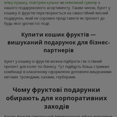
м’яку іграшку
,
повітряні кульки
чи
невеликий сувенір
з
нашого подарункового асортименту. Таким чином, букет у
кошику із фруктів перетворюється на самостійний якісний
подарунок, який не соромно представити як презент до
будь-якої урочистої події.
Купити кошик фруктів —
вишуканий подарунок для бізнес-
партнерів
Букет у кошику із фруктів можна підібрати і як їстівний
презент для колег по бізнесу. Тут підійдуть більш стримані
комбінації в класичному оформленні доповнені вишуканими
квітами: трояндами, калами, герберами.
Чому фруктові подарунки
обирають для корпоративних
заходів
Кошик фруктів Шептицький (Червоноград) дійсно популярне