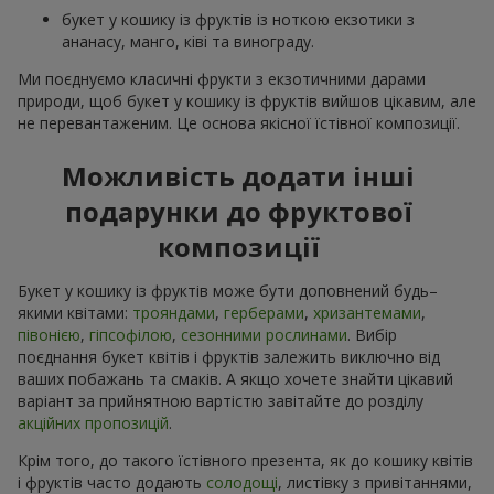
букет у кошику із фруктів із ноткою екзотики з
ананасу, манго, ківі та винограду.
Ми поєднуємо класичні фрукти з екзотичними дарами
природи, щоб букет у кошику із фруктів вийшов цікавим, але
не перевантаженим. Це основа якісної їстівної композиції.
Можливість додати інші
подарунки до фруктової
композиції
Букет у кошику із фруктів може бути доповнений будь–
якими квітами:
трояндами
,
герберами
,
хризантемами
,
півонією
,
гіпсофілою
,
сезонними рослинами
. Вибір
поєднання букет квітів і фруктів залежить виключно від
ваших побажань та смаків. А якщо хочете знайти цікавий
варіант за прийнятною вартістю завітайте до розділу
акційних пропозицій
.
Крім того, до такого їстівного презента, як до кошику квітів
і фруктів часто додають
солодощі
, листівку з привітаннями,