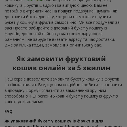
кошику із фруктів швидко і за вигідною ціною. Вам не
потрібно витрачати час на пошуки подарунка і думати, як
доставити його адресату, якщо ви не можете вручити
букет у кошику із фруктів самостійно. Ми все продумали за
вас! Просто вибирайте відповідний букет у кошику із
фруктів, доповнюйте його додатковим дарунок за
бажанням і не забудьте вказати адресу та час доставки.
Вже за кілька годин, замовлення опиниться у вас.
Як замовити фруктовий
кошик онлайн за 5 хвилин
Наш сервіс дозволяєте замовити букет у кошику із фруктів
за кілька хвилин. Все, що вам потрібно зробити - заповнити
відповідну форму і сплатити за замовлення зручним
способом. У інші регіони України букет у кошику із фруктів
також доставляємо.
FAQ
Як упакований букет у кошику із фруктів для
доставки по Шептицькому (Червонограду) — прозора