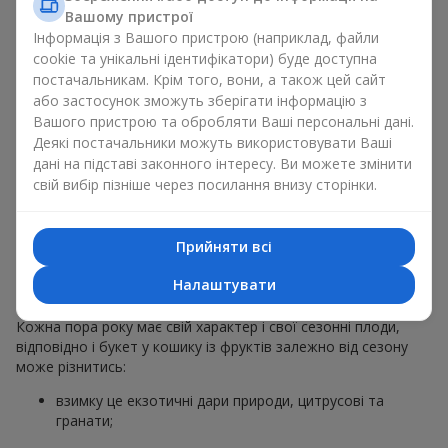
звичайний букет у кошику із фруктів на гастрономічний
Вашому пристрої
подарунок. Ми у компанії
Flowers.ua
завжди дотримуємося
Інформація з Вашого пристрою (наприклад, файли
побажань клієнта, створюючи декор. При формуванні
cookie та унікальні ідентифікатори) буде доступна
композиції букет у кошику із фруктів використовуються
постачальникам. Крім того, вони, а також цей сайт
натуральні матеріали, продумана упаковка смаку, і звісно
або застосунок зможуть зберігати інформацію з
відповідні до події декоративні елементи.
Вашого пристрою та обробляти Ваші персональні дані.
Деякі постачальники можуть використовувати Ваші
За бажанням клієнта кошик фруктів може бути оформлений
дані на підставі законного інтересу. Ви можете змінити
у прозорій плівці або стильній коробці — завжди зі
свій вибір пізніше через посилання внизу сторінки.
святковою подачею, яка виглядає охайно й
презентабельно.
Прийняти всі
Тематичні фруктові
композиції для свят та сезонів
Налаштувати
Кожна пора року має свій характер і свої сезонні плоди,
відповідно і букет у кошику із фруктів залежно від сезону
може різнитись:
взимку це екзотичні дари природи, цитрусові та
гранати;