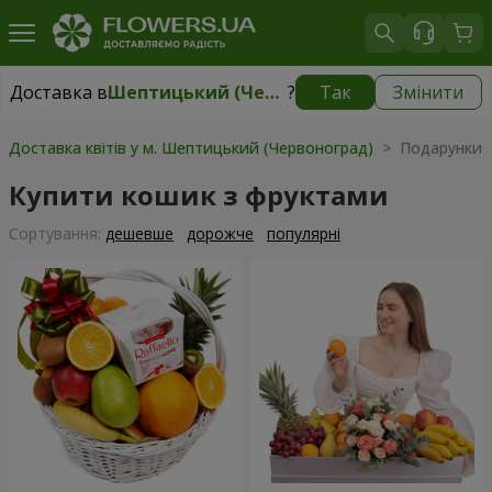
Доставка в
Шептицький (Червоноград)
?
Так
Змінити
Доставка в
Шептицький (Червоноград)
|
1710 грн
Доставка квітів у м. Шептицький (Червоноград)
> Подарунки 
Купити кошик з фруктами
Сортування:
дешевше
дорожче
популярні