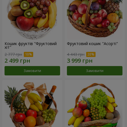
Кошик фруктів "Фруктовий
Фруктовий кошик "Асорті"
хiт"
2 777 грн
4 443 грн
Замовити
Замовити