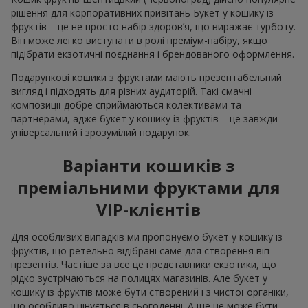
рішення для корпоративних привітань Букет у кошику із
фруктів – це не просто набір здоров’я, що виражає турботу.
Він може легко виступати в ролі преміум-набіру, якщо
підібрати екзотичні поєднання і брендованого оформлення.
Подарункові кошики з фруктами мають презентабельний
вигляд і підходять для різних аудиторій. Такі смачні
композиції добре сприймаються колективами та
партнерами, адже букет у кошику із фруктів – це завжди
універсальний і зрозумілий подарунок.
Варіанти кошиків з
преміальними фруктами для
VIP-клієнтів
Для особливих випадків ми пропонуємо букет у кошику із
фруктів, що ретельно відібрані саме для створення віп
презентів. Частіше за все це представники екзотики, що
рідко зустрічаються на полицях магазинів. Але букет у
кошику із фруктів може бути створений і з чистої органіки,
що особливо цінується в сьогоденні. А ще це може бути