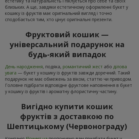
естетику та натуральність і піклується про себе та своїх
близьких. А ще, завдяки естетичному оформленні букет у
кошику із фруктів має оригінальний вигляд і точно
сподобається тим, хто цінує оригінальні презенти.
Фруктовий кошик —
універсальний подарунок на
будь-який випадок
День народження
, подяка,
романтичний жест
або
ділова
увага
— букет у кошику із фруктів завжди доречний. Такий
подарунок не має обмежень за віком, статтю чи приводом.
Головне підібрати відповідне фруктове наповнення в букет
у кошику із фруктів і ароматну флористичну частину.
Вигідно купити кошик
фруктів з доставкою по
Шептицькому (Червонограду)
Компанія
Flowers.ua
пропонуємо вам придбати букет у