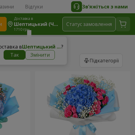
газини
Відгуки
Зв’яжіться з нами
Доставка в
и
Шептицький (Червоноград)
Статус замовлення
1710 грн
оставка в
Шептицький (Червоноград)
?
Так
Змінити
Підкатегорії