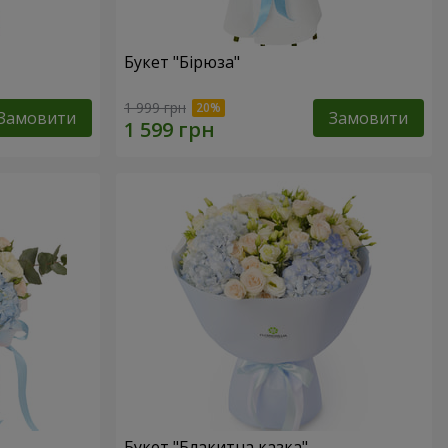
Букет "Бірюза"
1 999 грн
Замовити
Замовити
Букет "Блакитна казка"