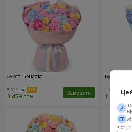
Букет "Бенефіс"
Букет "Раді
5 322 грн
1 411 грн
Цей
Замовити
Пе
еф
Зб
Інформа