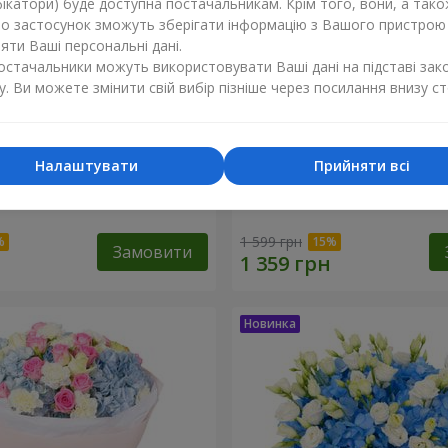
ікатори) буде доступна постачальникам. Крім того, вони, а тако
бо застосунок зможуть зберігати інформацію з Вашого пристрою
ти Ваші персональні дані.
постачальники можуть використовувати Ваші дані на підставі зак
у. Ви можете змінити свій вибір пізніше через посилання внизу ст
Налаштувати
Прийняти всі
хнення синяви"
Букет "Ранок"
1 599 грн
Замовити