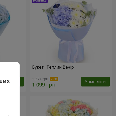
Букет "Теплий Вечір"
1 374 грн
аших
Замовити
Замовити