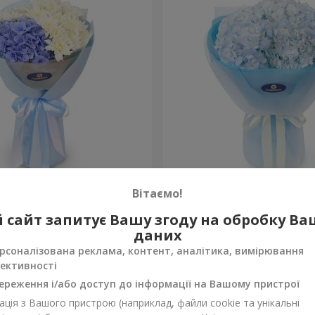
сть моя"
Букет "Blue ball"
Вітаємо!
2 999 грн
 сайт запитує Вашу згоду на обробку В
Замовити
даних
рсоналізована реклама, контент, аналітика, вимірювання
ективності
ереження і/або доступ до інформації на Вашому пристрої
ція з Вашого пристрою (наприклад, файли cookie та унікальні