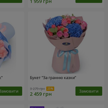
к"
Букет "За гранню казки"
3 279 грн
Замовити
Замовити