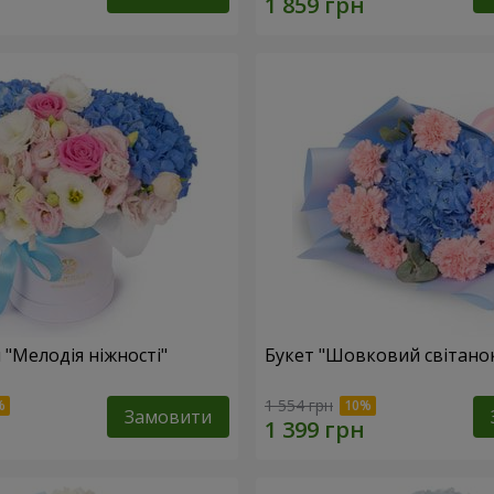
 "Мелодія ніжності"
Букет "Шовковий світано
1 554 грн
Замовити