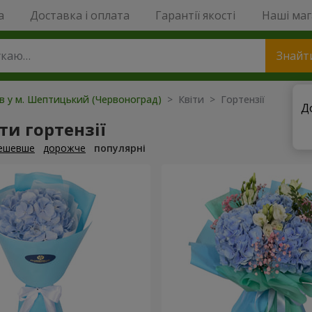
a
Доставка і оплата
Гарантії якості
Наші ма
Знайт
ів у м. Шептицький (Червоноград)
> Квіти > Гортензії
Д
и гортензії
ешевше
дорожче
популярні