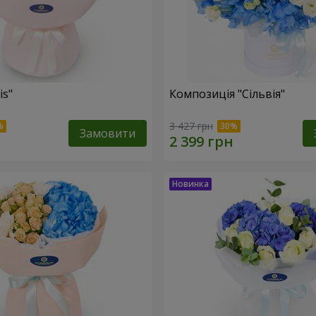
is"
Композиція "Сільвія"
3 427 грн
Замовити