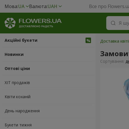
Мова:
UA
Валюта:
UAH
Все про Flowers.u
Акційні букети
Доставка квіт
Замовит
Новинки
Сортування:
д
Оптові ціни
ХІТ продажів
Квіти коханій
День народження
Букети тижня