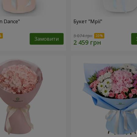
n Dance"
Букет "Мрії"
3 074 грн
Замовити