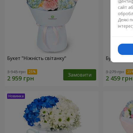
ідентиф
сайт а
обробля
Деякі 
інтерес
Букет "Ніжність світанку"
Букет "Нат
3 945 грн
3 279 грн
Замовити