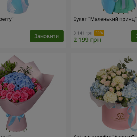
berry"
Букет "Маленький принц"
3 141 грн
Замовити
тка!"
Квіти в коробці "Бароко"