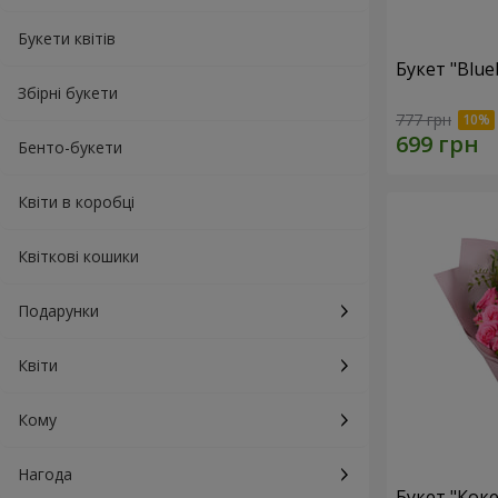
Букети квітів
Букет "Blue
Збірні букети
777 грн
Бенто-букети
Квіти в коробці
Квіткові кошики
Подарунки
Квіти
Кому
Нагода
Букет "Коке