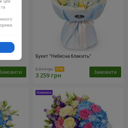
ж цей
 та
онного
орінки.
Букет "Небесна блакить"
5 014 грн
Замовити
Замовити