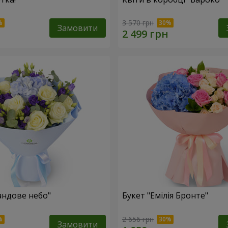
3 570 грн
Замовити
андове небо"
Букет "Емілія Бронте"
2 656 грн
Замовити