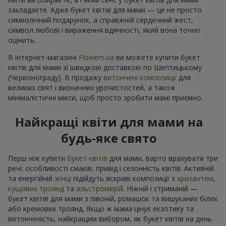
закладаєте. Адже букет квітів для мами — це не просто
символічний подарунок, а справжній сердечний жест,
символ любові і вираження вдячності, який вона точно
оцінить.
В інтернет-магазині
Flowers.ua
ви можете купити букет
квітів для мами зі швидкою доставкою по Шептицькому
(Червонограду). В продажу
витончені композиції
для
великих свят і визначних урочистостей, а також
мінімалістичні мікси, щоб просто зробити мамі приємно.
Найкращі квіти для мами на
будь-яке свято
Перш ніж купити
букет квітів
для мами, варто врахувати три
речі: особливості смаків, привід і сезонність квітів. Активній
та енергійній
жінці
підійдуть яскраві композиції з
хризантем
,
кущових троянд
та
альстромерій
. Ніжній і стриманій —
букет квітів для мами з півоній, ромашок та вишуканих білих
або кремових троянд. Якщо ж мама цінує екзотику та
витонченість, найкращим вибором, як букет квітів на день