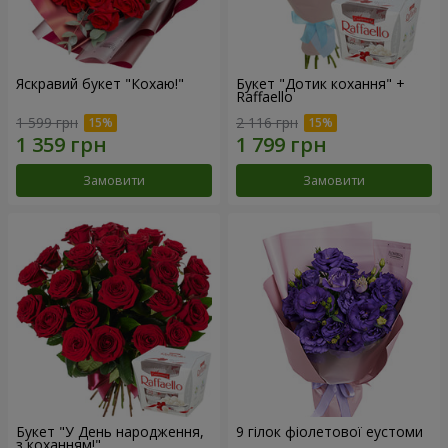
Яскравий букет "Кохаю!"
Букет "Дотик кохання" +
Raffaello
1 599 грн
2 116 грн
Замовити
Замовити
Букет "У День народження,
9 гілок фіолетової еустоми
з коханням!"