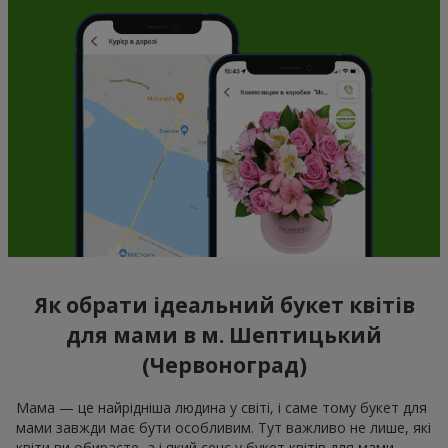
Як обрати ідеальний букет квітів
для мами в м. Шептицький
(Червоноград)
Мама — це найрідніша людина у світі, і саме тому букет для
мами завжди має бути особливим. Тут важливо не лише, які
квіти ви обираєте, а і який сенс у букет квітів для мами