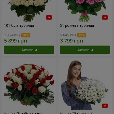
101 біла троянда
51 рожева троянда
7 374 грн
5 845 грн
Замовити
Замовити
Кошик "З найкращими
Кошик "Янголятко"