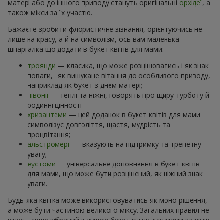
матері або до іншого приводу стануть оригінальні
орхідеї
, а
також мікси за їх участю.
Бажаєте зробити флористичне зізнання, орієнтуючись не
лише на красу, а й на символізм, ось вам маленька
шпаргалка що додати в букет квітів для мами:
троянди
— класика, що може розцінюватись і як знак
поваги, і як вишукане вітання до особливого приводу,
наприклад як букет з днем матері;
півонії
— теплі та ніжні, говорять про щиру турботу й
родинні цінності;
хризантеми
— цей доданок в букет квітів для мами
символізує довголіття, щастя, мудрість та
процвітання;
альстромерії
— вказують на підтримку та трепетну
увагу;
еустоми
— універсальне доповнення в букет квітів
для мами, що може бути розцінений, як ніжний знак
уваги.
Будь-яка квітка може використовуватись як моно рішення,
а може бути частиною великого міксу. Загальних правил не
існує. І лише зібраний з душею букет квітів для мами завжди