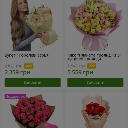
Букет "Королеві серця"
Мікс "Планета троянд" із 51
кущової троянди
2 621 грн
6 540 грн
Замовити
Замовити