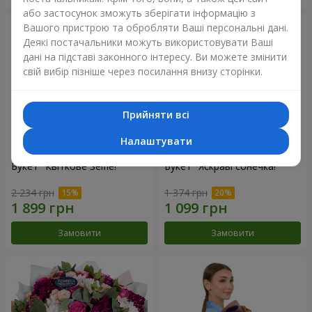
або застосунок зможуть зберігати інформацію з
Вашого пристрою та обробляти Ваші персональні дані.
Деякі постачальники можуть використовувати Ваші
дані на підставі законного інтересу. Ви можете змінити
свій вибір пізніше через посилання внизу сторінки.
Прийняти всі
Налаштувати
Букет "Квіткове Selfie!"
Букет "Яскраві сонечка!"
2 234 грн
1 374 грн
Замовити
Замовити