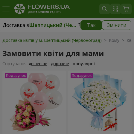
Доставка в
Шептицький (Червоноград)
?
Так
Змінити
Доставка в
Шептицький (Червоноград)
|
1710 грн
Доставка квітів у м. Шептицький (Червоноград)
> Кому > Квіт
Замовити квіти для мами
Сортування:
дешевше
дорожче
популярні