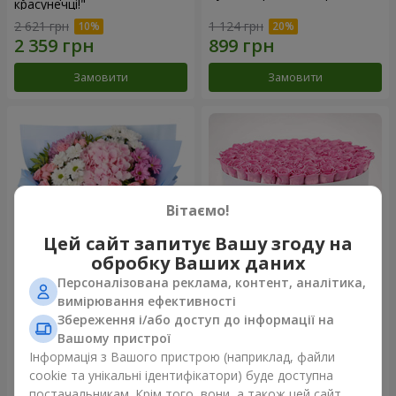
красунечці!"
2 621 грн
1 124 грн
Замовити
Замовити
Вітаємо!
Цей сайт запитує Вашу згоду на
обробку Ваших даних
Персоналізована реклама, контент, аналітика,
Романтичний букет
Квіти в коробці "101 рожева
вимірювання ефективності
"Небеса"
троянда"
Збереження і/або доступ до інформації на
1 999 грн
10 941 грн
Вашому пристрої
Інформація з Вашого пристрою (наприклад, файли
cookie та унікальні ідентифікатори) буде доступна
Замовити
Замовити
постачальникам. Крім того, вони, а також цей сайт