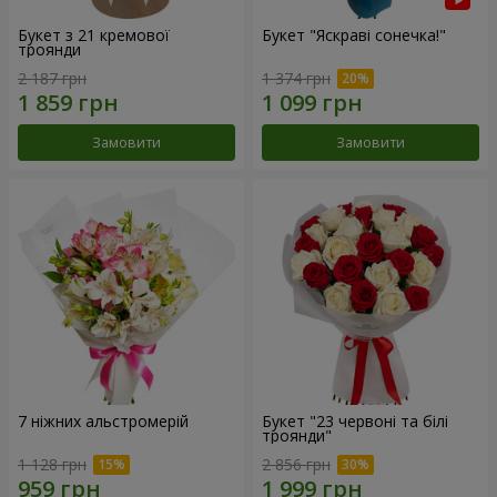
Букет з 21 кремової
Букет "Яскраві сонечка!"
троянди
2 187 грн
1 374 грн
Замовити
Замовити
7 ніжних альстромерій
Букет "23 червоні та білі
троянди"
1 128 грн
2 856 грн