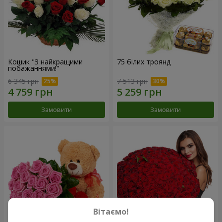
Кошик "З найкращими
75 білих троянд
побажаннями!"
6 345 грн
7 513 грн
Замовити
Замовити
Вітаємо!