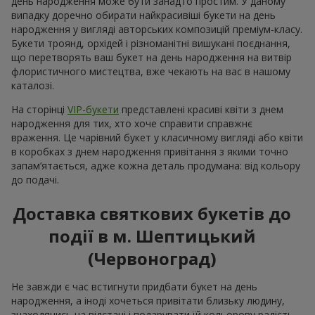
день народження може бути занадто простим. У даному
випадку доречно обирати найкрасивіші букети на день
народження у вигляді авторських композицій преміум-класу.
Букети троянд, орхідей і різноманітні вишукані поєднання,
що перетворять ваш букет на день народження на витвір
флористичного мистецтва, вже чекають на вас в нашому
каталозі.
На сторінці
VIP-букети
представлені красиві квіти з днем
народження для тих, хто хоче справити справжнє
враження. Це чарівний букет у класичному вигляді або квіти
в коробках з днем народження привітання з якими точно
запам’ятається, адже кожна деталь продумана: від кольору
до подачі.
Доставка святкових букетів до
події в м. Шептицький
(Червоноград)
Не завжди є час встигнути придбати букет на день
народження, а іноді хочеться привітати близьку людину,
знаходячись на відстані і подарувати їй кольорову радість.