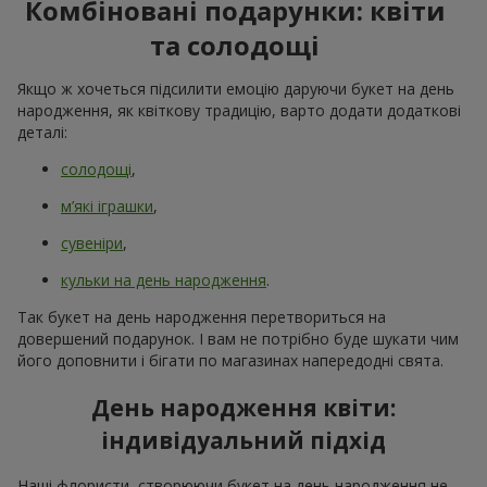
Комбіновані подарунки: квіти
та солодощі
Якщо ж хочеться підсилити емоцію даруючи букет на день
народження, як квіткову традицію, варто додати додаткові
деталі:
солодощі
,
м’які іграшки
,
сувеніри
,
кульки на день народження
.
Так букет на день народження перетвориться на
довершений подарунок. І вам не потрібно буде шукати чим
його доповнити і бігати по магазинах напередодні свята.
День народження квіти:
індивідуальний підхід
Наші флористи, створюючи букет на день народження не