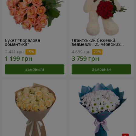
Букет "Коралова
Гігантський бежевий
романтика"
ведмедик і 25 червоних
троянд
1 411 грн
4 699 грн
Замовити
Замовити