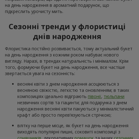
на день народження в ароматний подарунок, що
підкреслить урочисту мить.
Сезонні тренди у флористиці
днів народження
Флористика постійно розвивається, тому актуальний букет
на день народження з кожним роком набуває нового
вигляду. Наразі, в трендах натуральність і мінімалізм. Крім
того, формуючи букет на день народження, все частіше
звертається увага на сезонність:
весняні квіти з днем народження асоціюються з
весняною свіжістю, легкістю та оновленням; в таких
композиціях ідеально відіграють
півонії
,
тюльпани
незвичних сортів та гіацинти; для подарунка з днем
народження весняні квіти пакуються у мінімалістичний
крафт або просто перев’язуються стрічкою;
влітку на перше місце, як букет на день народження
виходять популярні пишні, соковиті композиції з
соняшників
, декоративних
ромашок
та інших
сезонних