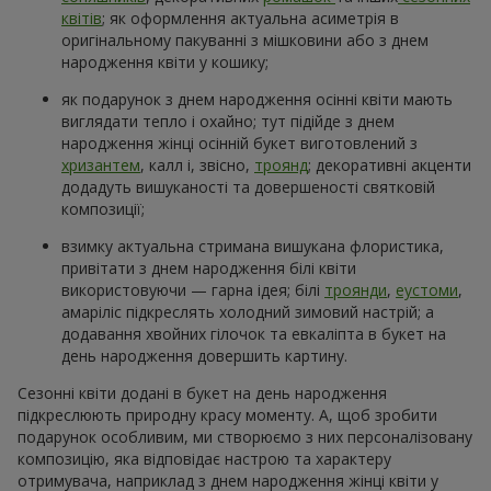
квітів
; як оформлення актуальна асиметрія в
оригінальному пакуванні з мішковини або з днем
народження квіти у кошику;
як подарунок з днем народження осінні квіти мають
виглядати тепло і охайно; тут підійде з днем
народження жінці осінній букет виготовлений з
хризантем
, калл і, звісно,
троянд
; декоративні акценти
додадуть вишуканості та довершеності святковій
композиції;
взимку актуальна стримана вишукана флористика,
привітати з днем народження білі квіти
використовуючи — гарна ідея; білі
троянди
,
еустоми
,
амаріліс підкреслять холодний зимовий настрій; а
додавання хвойних гілочок та евкаліпта в букет на
день народження довершить картину.
Сезонні квіти додані в букет на день народження
підкреслюють природну красу моменту. А, щоб зробити
подарунок особливим, ми створюємо з них персоналізовану
композицію, яка відповідає настрою та характеру
отримувача, наприклад з днем народження жінці квіти у