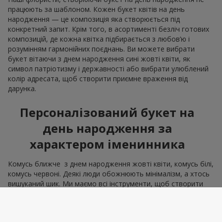
працюють за шаблоном. Кожен букет квітів на день
народження — це композиція яка створюється під
конкретний запит. Крім того, в асортименті безліч готових
композицій, де кожна квітка підбирається з любов’ю і
розумінням гармонійних поєднань. Ви можете вибрати
букет вітаючи з днем народження сині жовті квіти, як
символ патріотизму і державності або вибрати улюблений
колір адресата, щоб створити приємне враження від
дарунка.
Персоналізований букет на
день народження за
характером іменинника
Комусь ближче з днем народження жовті квіти, комусь білі,
комусь червоні. Деякі люди обожнюють мінімалізм, а хтось
вишуканий шик. Ми маємо всі інструменти, щоб створити
букет на день народження, що відповідає всім рисам
характеру. Адже правильно квіти вибрати — означає
влучити в емоцію. А саме це і є мета, яку втілює подарунок