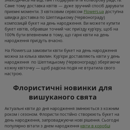
Саме тому доставка квітів — дуже зручний спосіб дарувати
приємні моменти. З квітковим сервісом
Flowers.ua
доступна
швидка доставка по Шептицькому (Червонограду)
композицій букет на день народження. Ви можете купити
букет квітів, обравши точний час приїзду кур’єру, щоб на
100% бути впевненим в тому, що гарні квіти на день
народження приїдуть вчасно.
На Flowers.ua замовити квіти букет на день народження
можна за кілька хвилин. Кур’єри доставляють квіти у день
народження по Шептицькому (Червонограду) зберігаючи
кожну квіточку — щоб радісна подія не втратила свого
настрою.
Флористичні новинки для
вишуканого свята
Актуальні квіти до дня народження змінюються з кожним
роком і сезоном. Флористи постійно створюють букет на
день народження, запроваджуючи нові рішення. Сьогодні
популярно вітати з днем народження
квіти в коробці