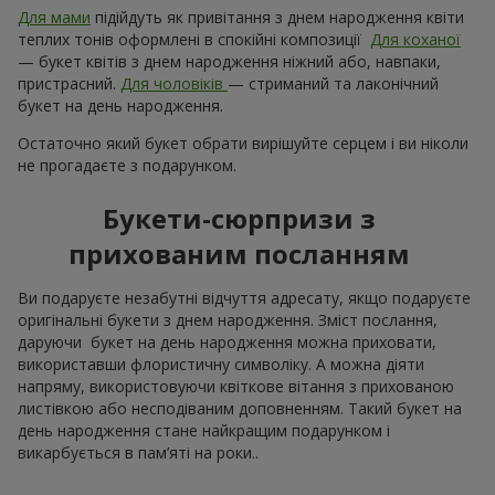
Для мами
підійдуть як привітання з днем ​​народження квіти
теплих тонів оформлені в спокійні композиції
Для коханої
— букет квітів з днем ​​народження ніжний або, навпаки,
пристрасний.
Для чоловіків
— стриманий та лаконічний
букет на день народження.
Остаточно який букет обрати вирішуйте серцем і ви ніколи
не прогадаєте з подарунком.
Букети-сюрпризи з
прихованим посланням
Ви подаруєте незабутні відчуття адресату, якщо подаруєте
оригінальні букети з днем народження. Зміст послання,
даруючи букет на день народження можна приховати,
використавши флористичну символіку. А можна діяти
напряму, використовуючи квіткове вітання з прихованою
листівкою або несподіваним доповненням. Такий букет на
день народження стане найкращим подарунком і
викарбується в пам’яті на роки..