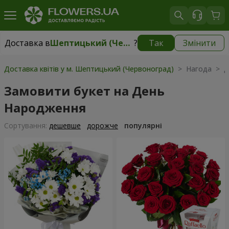
Доставка в
Шептицький (Червоноград)
?
Так
Змінити
Доставка в
Шептицький (Червоноград)
|
1710 грн
Доставка квітів у м. Шептицький (Червоноград)
> Нагода > Д
Замовити букет на День
Народження
Сортування:
дешевше
дорожче
популярні