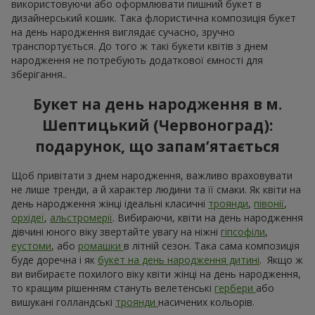
використовуючи або оформлювати пишний букет в
дизайнерський кошик. Така флористична композиція букет
на день народження виглядає сучасно, зручно
транспортується. До того ж такі букети квітів з днем
народження не потребують додаткової ємності для
зберігання..
Букет на день народження в м.
Шептицький (Червоноград):
подарунок, що запам’ятається
Щоб привітати з днем народження, важливо враховувати
не лише тренди, а й характер людини та її смаки. Як квіти на
день народження жінці ідеальні класичні
троянди
,
півонії
,
орхідеї
,
альстромерії
. Вибираючи, квіти на день народження
дівчині юного віку звертайте увагу на ніжні
гіпсофіли
,
еустоми
, або
ромашки
в літній сезон. Така сама композиція
буде доречна і як
букет на день народження дитині
. Якщо ж
ви вибираєте похилого віку квіти жінці на день народження,
то кращим рішенням стануть велетенські
гербери
або
вишукані голландські
троянди
насичених кольорів.