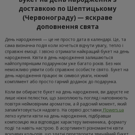
доставкою по Шептицькому
(Червонограду) — яскраве
доповнення свята
День народження — це не просто дата в календарі. Це, та
сама визначна подія коли хочеться відчути увагу, тепло і
справжні емоції. І звісно отримати найкращий букет на день
народження. Квіти в день народження залишаються
найпопулярнішим подарунком уже багато років. Без них
неможливо уявити собі справжнє особисте свято. Букет на
день народження працює як символ уваги, ніжний
комплімент або просто гарний доданок до подарунка.
Коли ви обираєте букет на день народження, ви даруєте не
лише ніжні пелюстки, що захоплюють погляд і наповнюють
повітря неймовірним ароматом, а й радісний момент, який
запам’ятовується надовго. На сервісі доставки
Flowers.ua
легко купити квіти на день народження, підібравши
композицію яка відповідає характеру іменинника, формату
події та навіть настрою. В асортименті різноманітні квіти
яскравих кольорів, що здатні перетворити звичайний букет