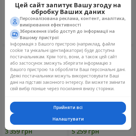
Цей сайт запитує Вашу згоду на
Ведмедик з букетом
151 червона троянда
обробку Ваших даних
Персоналізована реклама, контент, аналітика,
3 011 грн
16 653 грн
вимірювання ефективності
Збереження і/або доступ до інформації на
Замовити
Замовити
Вашому пристрої
Інформація з Вашого пристрою (наприклад, файли
cookie та унікальні ідентифікатори) буде доступна
постачальникам. Крім того, вони, а також цей сайт
або застосунок зможуть зберігати інформацію з
Вашого пристрою та обробляти Ваші персональні дані.
Деякі постачальники можуть використовувати Ваші
дані на підставі законного інтересу. Ви можете змінити
свій вибір пізніше через посилання внизу сторінки.
Прийняти всі
Букет "Очей чарівність"
75 червоних троянд
Налаштувати
4 199 грн
7 513 грн