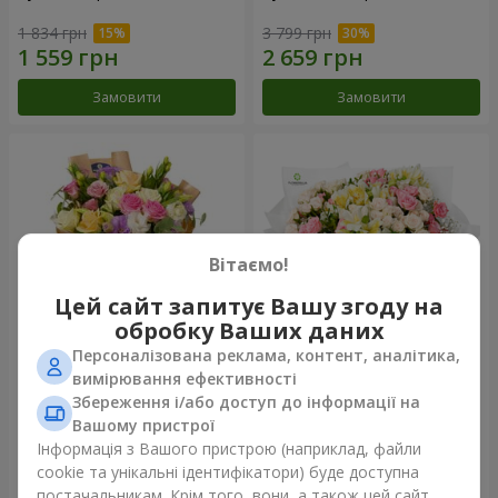
1 834 грн
3 799 грн
Замовити
Замовити
Вітаємо!
Цей сайт запитує Вашу згоду на
обробку Ваших даних
Персоналізована реклама, контент, аналітика,
Букет "Квіткове Selfie!"
Букет "Хрещатик"
вимірювання ефективності
Збереження і/або доступ до інформації на
2 234 грн
3 941 грн
Вашому пристрої
Інформація з Вашого пристрою (наприклад, файли
cookie та унікальні ідентифікатори) буде доступна
Замовити
Замовити
постачальникам. Крім того, вони, а також цей сайт