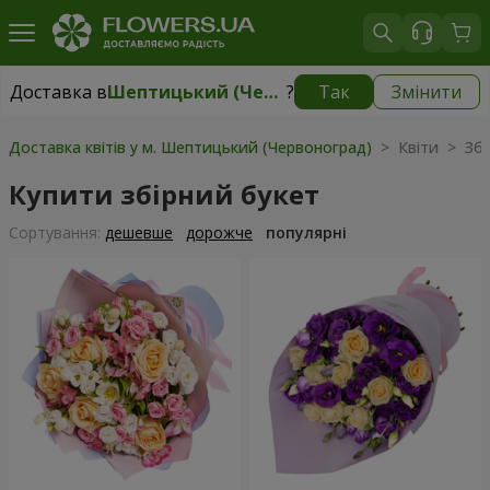
Доставка в
Шептицький (Червоноград)
?
Так
Змінити
Доставка в
Шептицький (Червоноград)
|
1710 грн
Доставка квітів у м. Шептицький (Червоноград)
> Квіти > Збі
Купити збірний букет
Сортування:
дешевше
дорожче
популярні