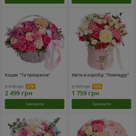
Кошик “Ти прекрасна”
Квіти в коробці "Помпадур"
3 570 грн
2 199 грн
Замовити
Замовити