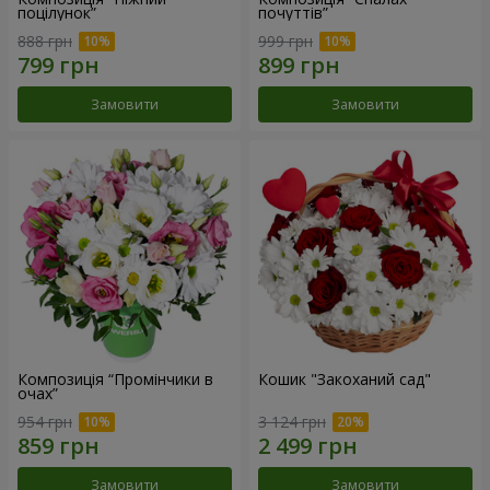
поцілунок”
почуттів”
888 грн
999 грн
Замовити
Замовити
Композиція “Промінчики в
Кошик "Закоханий сад"
очах”
954 грн
3 124 грн
Замовити
Замовити