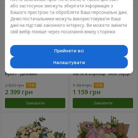
або застосунок зможуть зберігати інформацію з
Вашого пристрою та обробляти Ваші персональні дані.
Деякі постачальники можуть використовувати Ваші
дані на підставі законного інтересу. Ви можете змінити
свій вибір пізніше через посилання внизу сторінки.
Прийняти всі
Налаштувати
Букет "Дежавю"
Квіти в коробці "Моє серце"
2 822 грн
1 364 грн
Замовити
Замовити