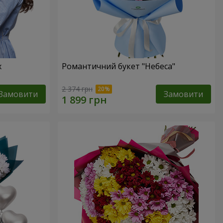
х
Романтичний букет "Небеса"
2 374 грн
Замовити
Замовити