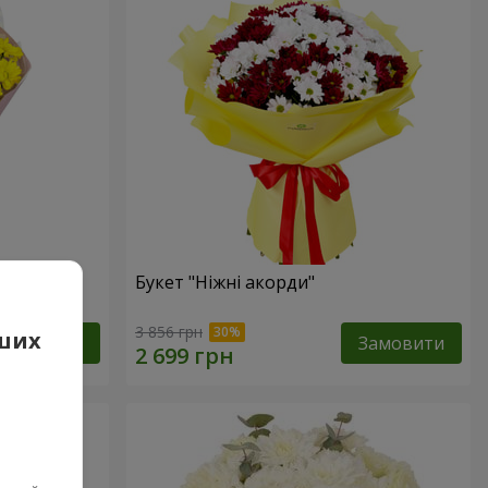
ик"
Букет "Ніжні акорди"
3 856 грн
аших
Замовити
Замовити