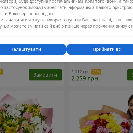
ікатори) буде доступна постачальникам. Крім того, вони, а тако
бо застосунок зможуть зберігати інформацію з Вашого пристрою
ти Ваші персональні дані.
постачальники можуть використовувати Ваші дані на підставі зак
у. Ви можете змінити свій вибір пізніше через посилання внизу ст
Налаштувати
Прийняти всі
ечко моє"
Букет "Безе" з 15 білих хр
3 012 грн
Замовити