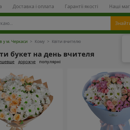
a
Доставка і оплата
Гарантії якості
Наші ма
Знайт
в у м. Черкаси
> Кому > Квіти вчителю
и букет на день вчителя
ешевше
дорожче
популярні