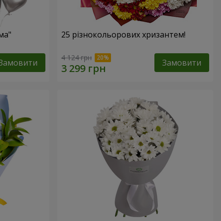
ма"
25 різнокольорових хризантем!
4 124 грн
Замовити
Замовити