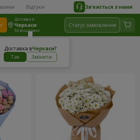
газини
Відгуки
Зв’яжіться з нами
Доставка в
и
Черкаси
Статус замовлення
безкоштовно
Доставка в
Черкаси
?
Так
Змінити