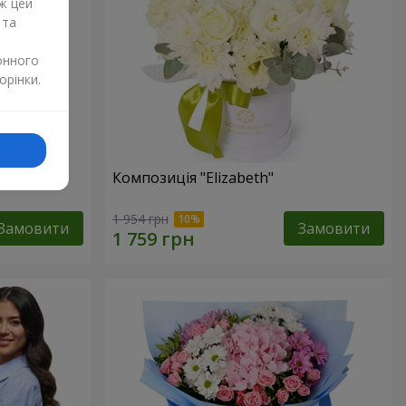
ж цей
 та
онного
орінки.
изантем
Композиція "Elizabeth"
1 954 грн
Замовити
Замовити