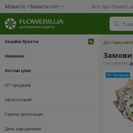
Мова:
UA
Валюта:
UAH
Все про Flowers.u
Акційні букети
Доставка квіті
Замовит
Новинки
Сортування:
д
Оптові ціни
ХІТ продажів
Квіти коханій
Гаряча пропозиція
День народження