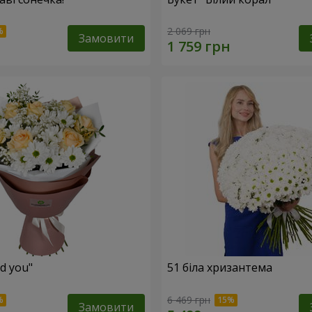
2 069 грн
Замовити
ed you"
51 біла хризантема
6 469 грн
Замовити