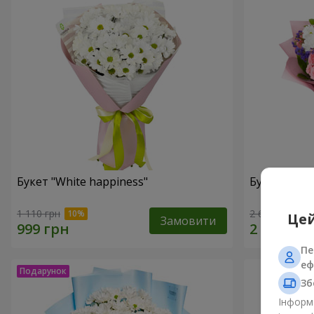
Букет "White happiness"
Букет "Ти п
1 110 грн
2 666 грн
Цей
Замовити
Пе
еф
Зб
Інформа