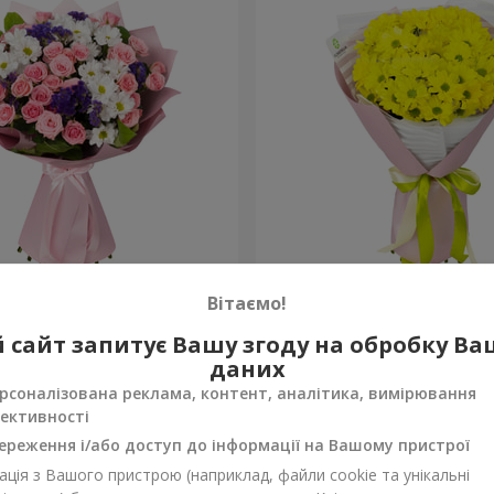
рекрасна!"
Букет "Сонячний промінч
Вітаємо!
1 175 грн
 сайт запитує Вашу згоду на обробку В
Замовити
даних
рсоналізована реклама, контент, аналітика, вимірювання
ективності
ереження і/або доступ до інформації на Вашому пристрої
ція з Вашого пристрою (наприклад, файли cookie та унікальні