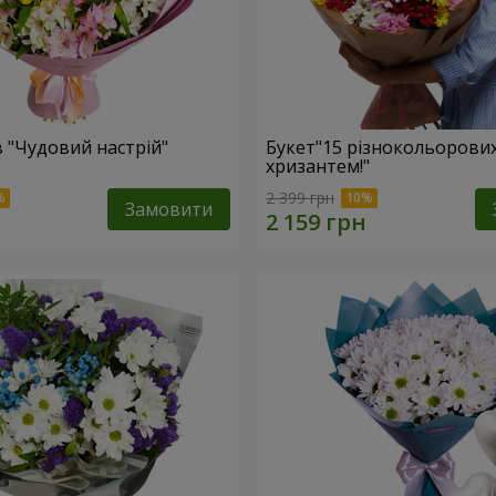
в "Чудовий настрій"
Букет"15 різнокольорови
хризантем!"
2 399 грн
Замовити