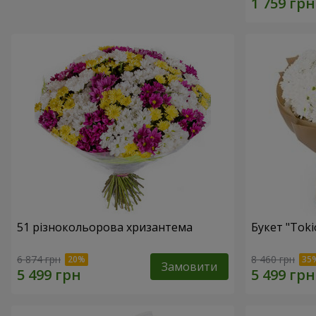
51 різнокольорова хризантема
Букет "Toki
6 874 грн
8 460 грн
Замовити