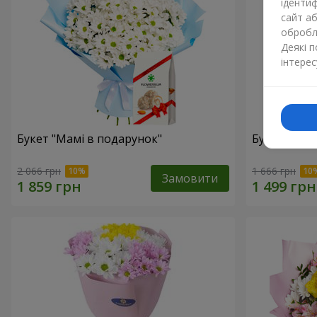
ідентиф
сайт а
обробля
Деякі 
інтерес
Букет "Мамі в подарунок"
Букет "Сон
2 066 грн
1 666 грн
Замовити