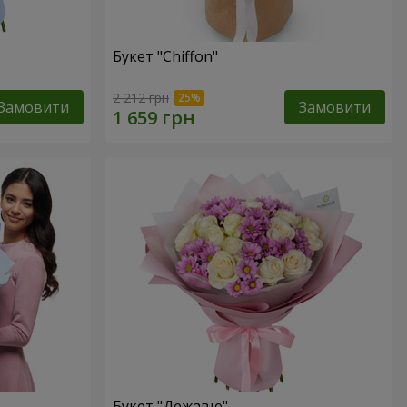
Букет "Chiffon"
2 212 грн
Замовити
Замовити
Букет "Дежавю"