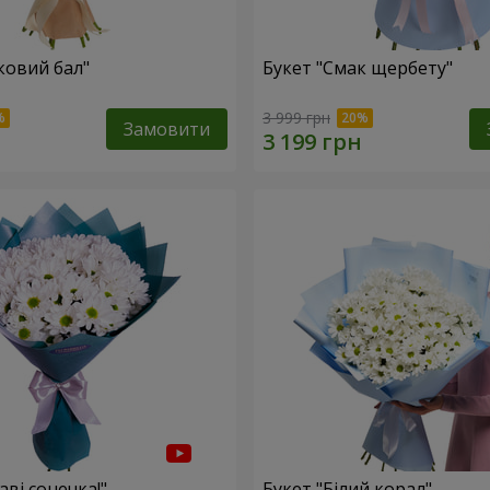
ковий бал"
Букет "Смак щербету"
3 999 грн
Замовити
аві сонечка!"
Букет "Білий корал"