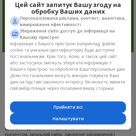
Цей сайт запитує Вашу згоду на
обробку Ваших даних
Персоналізована реклама, контент, аналітика,
вимірювання ефективності
Збереження і/або доступ до інформації на
Вашому пристрої
Інформація з Вашого пристрою (наприклад, файли
cookie та унікальні ідентифікатори) буде доступна
постачальникам. Крім того, вони, а також цей сайт
або застосунок зможуть зберігати інформацію з
Подарункові корзини —
Вашого пристрою та обробляти Ваші персональні дані.
універсальний подарунок на будь-
Деякі постачальники можуть використовувати Ваші
дані на підставі законного інтересу. Ви можете змінити
яке свято
свій вибір пізніше через посилання внизу сторінки.
Якщо ви шукаєте універсальний подарунок, але часу
обмаль, у нас є для вас чудове перевірене рішення: ви
Прийняти всі
можете набір подарункові корзини купити. Подарункова
корзина з вишуканими смаколиками до свята, фруктами,
Налаштувати
смачним чаєм чи, навіть, алкогольними напоями стає
ідеальним доповненням до квітів або самостійним
презентом. Ідеальний набір, лаконічне оформлення і