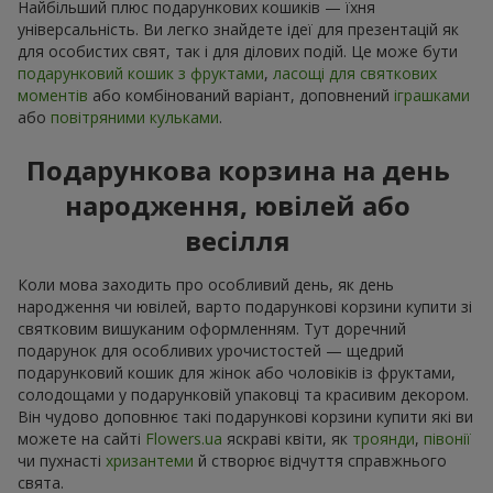
Найбільший плюс подарункових кошиків — їхня
універсальність. Ви легко знайдете ідеї для презентацій як
для особистих свят, так і для ділових подій. Це може бути
подарунковий кошик з фруктами
,
ласощі для святкових
моментів
або комбінований варіант, доповнений
іграшками
або
повітряними кульками
.
Подарункова корзина на день
народження, ювілей або
весілля
Коли мова заходить про особливий день, як день
народження чи ювілей, варто подарункові корзини купити зі
святковим вишуканим оформленням. Тут доречний
подарунок для особливих урочистостей — щедрий
подарунковий кошик для жінок або чоловіків із фруктами,
солодощами у подарунковій упаковці та красивим декором.
Він чудово доповнює такі подарункові корзини купити які ви
можете на сайті
Flowers.ua
яскраві квіти, як
троянди
,
півонії
чи пухнасті
хризантеми
й створює відчуття справжнього
свята.