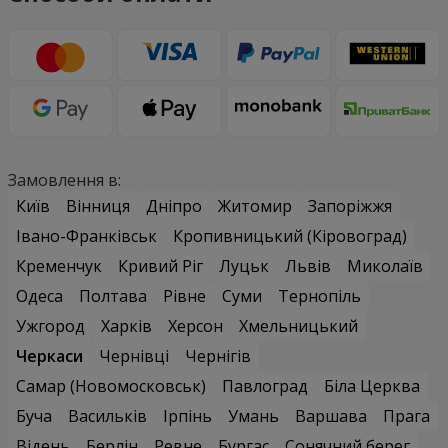
Замовлення в:
Київ
Вінниця
Дніпро
Житомир
Запоріжжя
Івано-Франківськ
Кропивницький (Кіровоград)
Кременчук
Кривий Ріг
Луцьк
Львів
Миколаїв
Одеса
Полтава
Рівне
Суми
Тернопіль
Ужгород
Харків
Херсон
Хмельницький
Черкаси
Чернівці
Чернігів
Самар (Новомосковськ)
Павлоград
Біла Церква
Буча
Васильків
Ірпінь
Умань
Варшава
Прага
Відень
Берлін
Ревне
Бургас
Сонячний берег