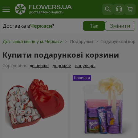
Доставка в
Черкаси
?
Так
Змінити
Доставка в
Черкаси
|
безкоштовно
Доставка квітів у м. Черкаси
> Подарунки > Подарункові кор
Купити подарункові корзини
Сортування:
дешевше
дорожче
популярні