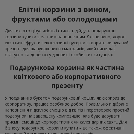
Елітні корзини з вином,
фруктами або солодощами
Для тих, хто цінує якість і стиль, підійдуть подарункові
корзини купити з елітним наповненням. Якісне вино, дорогі
екзотичні фрукти і ексклюзивні цукерки створять вишуканий
презент для шанувальників смаколиків, який виглядає
статусно та доречно у ділових і особистих ситуаціях.
Подарункова корзина як частина
квіткового або корпоративного
презенту
У поєднанні з букетом подарунковий кошик, як сюрприз до
корпоративу, працює особливо добре. Правильно підібране
наповнення підсилює емоцію від квітів і перетворює простий
подарунок на завершену композицію, яка буде дарувати
приємні емоції до корпоративних чи календарних свят.. Для
бізнесу подарункові корзини купити – це також ефективні
святковий комплекти для колег і партнерів.