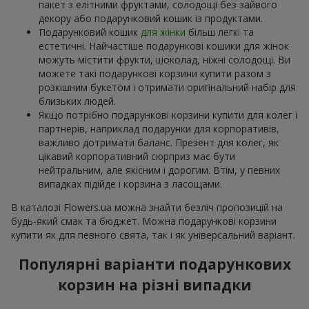
пакет з елітними фруктами, солодощі без зайвого
декору або подарунковий кошик із продуктами.
Подарунковий кошик
для жінки
більш легкі та
естетичні. Найчастіше подарункові кошики для жінок
можуть містити фрукти, шоколад, ніжні солодощі. Ви
можете такі подарункові корзини купити разом з
розкішним букетом і отримати оригінальний набір для
близьких людей.
Якщо потрібно подарункові корзини купити для колег і
партнерів, наприклад подарунки для корпоративів,
важливо дотримати баланс. Презент для колег, як
цікавий корпоративний сюрприз має бути
нейтральним, але якісним і дорогим. Втім, у певних
випадках підійде і корзина з ласощами.
В каталозі Flowers.ua можна знайти безліч пропозицій на
будь-який смак та бюджет. Можна подарункові корзини
купити як для певного свята, так і як універсальний варіант.
Популярні варіанти подарункових
корзин на різні випадки