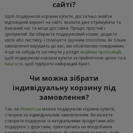
сайті?
Щоб подарункові корзини купити, достатньо знайти
відповідний варіант на сайті, вказати дані отримувача та
бажаний час та місце доставки. Процес простий і
зрозумілий. Ви обираєте подарунковий кошик, додаєте
квіти або листівку, і сплачуєте зручним способом. Як тільки
замовлення вирушить до вас, ми обов’язково повідомимо.
А ще не забудьте заглянути у розділ
акційних пропозицій
,
щоб подарункові корзини купити за прийнятною ціною та в
наші хіти
, щоб підібрати найкращий букет.
Чи можна зібрати
індивідуальну корзину під
замовлення?
Так, на
Flowers.ua
можна подарункові корзини купити,
створені за індивідуальним замовленням. Ви можете
створити подарунок із натуральними продуктами або
подарунок з фруктами, орієнтуючись на вподобання
отримувача або ваші власні. Як квітковий доданок, який