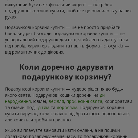
вишуканий букет, як фінальний акцент — потрібно
подарункові корзини купити, щоб все це опинилось у ваших
руках.
Подарункові корзини купити — це не просто придбати
банальну річ. Сьогодні подарункові корзини купити — це
універсальний подарунок для всіх, який легко адаптується
під привід, характер людини та навіть формат стосунків —
від романтичних до ділових.
Коли доречно дарувати
подарункову корзину?
Подарункові корзини купити — чудове рішення до будь-
якого свята. Подарункові кошики доречні на
дні
народження
, ювілеї,
весілля
,
професійні свята
, корпоративи
та сімейні події
дітям
та
дорослим
. Подарункові корзини
купити виручає, коли складно підібрати щось персональне,
але хочеться зробити приємно.
Якщо ви плануєте замовити квіти онлайн, а на пошуки
додатково подарунку немає часу, то подарункові корзини