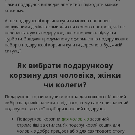
Такий подарунок виглядає апетитно і підходить майже
кожному.
А ще подарункові корзини купити можна наповнені
вишуканими делікатесами для святкового настрою, які не
перевантажують подарунок, але створюють відчуття
турботи. Завдяки продуманому оформленню подарункових
наборів подарункові корзини купити доречно в будь-якій
ситуації.
Як вибрати подарункову
корзину для чоловіка, жінки
чи колеги?
Подарункові корзини купити можна для кожного. Кінцевий
вибір складників залежить від того, кому саме призначений
подарунок і до якої події призначений подарунок:
Подарункові корзини
для чоловіків
зазвичай
стриманіші за стилем. Як подарунковий кошик для
чоловіків добре працює набір для святкового столу,