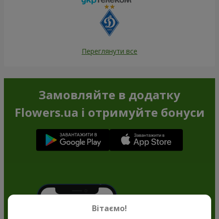
Переглянути все
Замовляйте в додатку
Flowers.ua і отримуйте бонуси
Вітаємо!