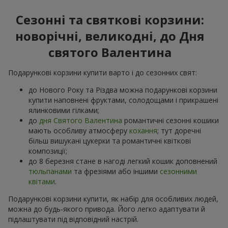
Сезонні та святкові корзини:
новорічні, великодні, до Дня
святого Валентина
Подарункові корзини купити варто і до сезонних свят:
до Нового Року та Різдва можна подарункові корзини
купити наповнені фруктами, солодощами і прикрашені
ялинковими гілками;
до
дня Святого Валентина
романтичні сезонні кошики
мають особливу атмосферу
кохання
; тут доречні
більш вишукані цукерки та романтичні квіткові
композиції;
до 8 березня стане в нагоді легкий кошик доповнений
тюльпанами
та фрезіями або іншими
сезонними
квітами
.
Подарункові корзини купити, як набір для особливих людей,
можна до будь-якого привода. Його легко адаптувати й
підлаштувати під відповідний настрій.