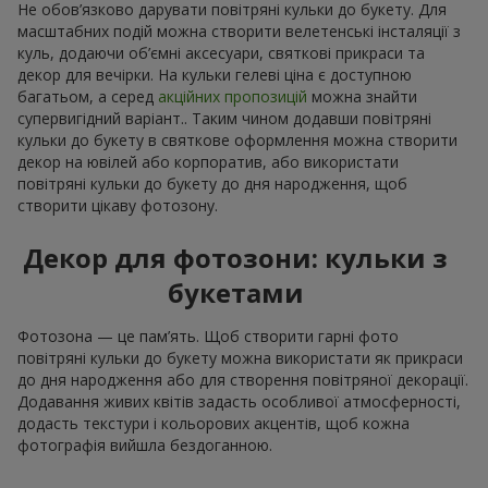
Не обов’язково дарувати повітряні кульки до букету. Для
масштабних подій можна створити велетенські інсталяції з
куль, додаючи об’ємні аксесуари, святкові прикраси та
декор для вечірки. На кульки гелеві ціна є доступною
багатьом, а серед
акційних пропозицій
можна знайти
супервигідний варіант.. Таким чином додавши повітряні
кульки до букету в святкове оформлення можна створити
декор на ювілей або корпоратив, або використати
повітряні кульки до букету до дня народження, щоб
створити цікаву фотозону.
Декор для фотозони: кульки з
букетами
Фотозона — це пам’ять. Щоб створити гарні фото
повітряні кульки до букету можна використати як прикраси
до дня народження або для створення повітряної декорації.
Додавання живих квітів задасть особливої атмосферності,
додасть текстури і кольорових акцентів, щоб кожна
фотографія вийшла бездоганною.