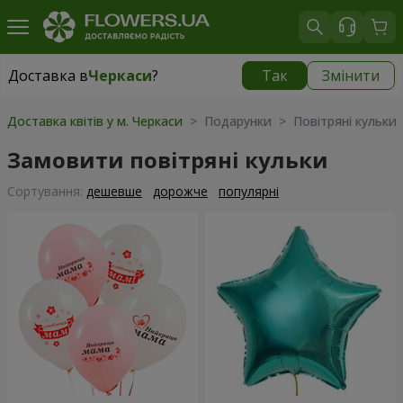
Доставка в
Черкаси
?
Так
Змінити
Доставка в
Черкаси
|
безкоштовно
Доставка квітів у м. Черкаси
> Подарунки > Повітряні кульки
Замовити повітряні кульки
Сортування:
дешевше
дорожче
популярні