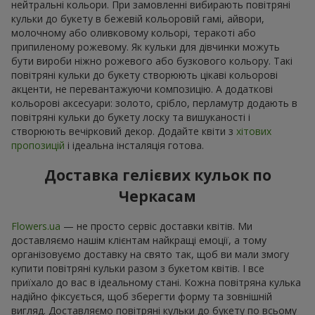
нейтральні кольори. При замовленні вибирають повітряні
кульки до букету в бежевій кольоровій гамі, айвори,
молочному або оливковому кольорі, теракоті або
припиленому рожевому. Як кульки для дівчинки можуть
бути вироби ніжно рожевого або бузкового кольору. Такі
повітряні кульки до букету створюють цікаві кольорові
акценти, не перевантажуючи композицію. А додаткові
кольорові аксесуари: золото, срібло, перламутр додають в
повітряні кульки до букету лоску та вишуканості і
створюють вечірковий декор. Додайте квіти з
хітових
пропозицій
і ідеальна інсталяція готова.
Доставка гелієвих кульок по
Черкасам
Flowers.ua
— не просто сервіс доставки квітів. Ми
доставляємо нашім клієнтам найкращі емоції, а тому
організовуємо доставку на свято так, щоб ви мали змогу
купити повітряні кульки разом з букетом квітів. І все
приїхало до вас в ідеальному стані. Кожна повітряна кулька
надійно фіксується, щоб зберегти форму та зовнішній
вигляд. Доставляємо повітряні кульки до букету по всьому