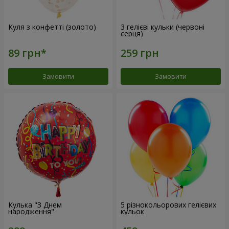
Куля з конфетті (золото)
3 гелієві кульки (червоні
серця)
Замовити
Замовити
Кулька "З Днем
5 різнокольорових гелієвих
народження"
кульок