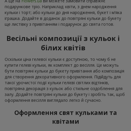
А ще на
Flowers.ua
ви можете замовити справжнє
подарункове тріо. Наприклад: квіти, з днем народження
кульки і торт; або кульки до дня народження, букет і м’яка
іграшка. Додайте в доданок до повітряні кульки до букету
ще листівку з привітанням і подарунок до свята готов.
Весільні композиції з кульок і
білих квітів
Оскільки ціна гелевої кульки є доступною, то чому б не
купити гелеві кульки, як комплект до весілля. Це можуть
бути повітряні кульки до букету привітання або композиція
для створення декоративного оформлення. Підійдуть для
такої урочистої події кульки гелієві світлих відтінків,
повітряна декорація з кульок або стильне оздоблення для
залу. Додайте повітряні кульки до букету і зробіть так, щоб
оформлення весілля виглядало легко й сучасно.
Оформлення свят кульками та
квітами