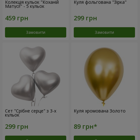
Колекція кульок "Коханій
Куля фольгована "Зірка"
Матусі!" - 5 кульок
Замовити
Замовити
Сет "Срібне серце" з 3-х
Куля хромована Золото
кульок