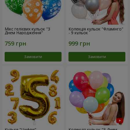
Мікс гелієвих кульок "З
Колекція кульок "Фламінго"
Днем Народження"
- 9 кульок
Замовити
Замовити
Кульки "Цифри"
Колекція кульок "З Днем