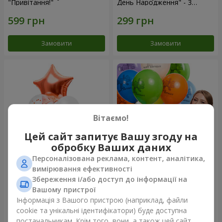
"Привітання!"
День Народження" - 3
кульки
Замовити
Замовити
Вітаємо!
Цей сайт запитує Вашу згоду на
обробку Ваших даних
Персоналізована реклама, контент, аналітика,
Фонтан куль “Світ чудес”
Коллекция шариков "День
вимірювання ефективності
рождения" (с Тедди)
Збереження і/або доступ до інформації на
Вашому пристрої
Інформація з Вашого пристрою (наприклад, файли
cookie та унікальні ідентифікатори) буде доступна
Замовити
Замовити
постачальникам. Крім того, вони, а також цей сайт