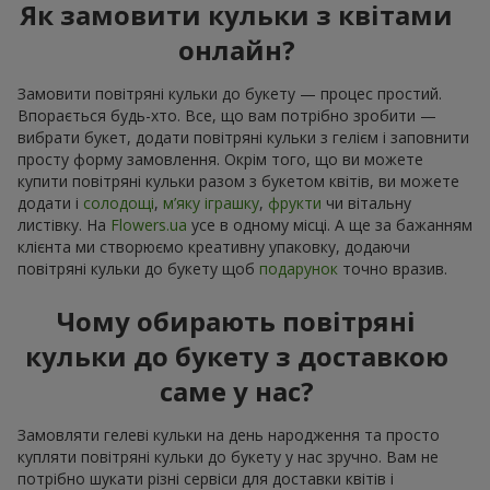
Як замовити кульки з квітами
онлайн?
Замовити повітряні кульки до букету — процес простий.
Впорається будь-хто. Все, що вам потрібно зробити —
вибрати букет, додати повітряні кульки з гелієм і заповнити
просту форму замовлення. Окрім того, що ви можете
купити повітряні кульки разом з букетом квітів, ви можете
додати і
солодощі
,
м’яку іграшку
,
фрукти
чи вітальну
листівку. На
Flowers.ua
усе в одному місці. А ще за бажанням
клієнта ми створюємо креативну упаковку, додаючи
повітряні кульки до букету щоб
подарунок
точно вразив.
Чому обирають повітряні
кульки до букету з доставкою
саме у нас?
Замовляти гелеві кульки на день народження та просто
купляти повітряні кульки до букету у нас зручно. Вам не
потрібно шукати різні сервіси для доставки квітів і