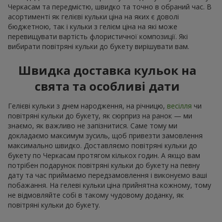
Черкасам та передмістю, швидко та точно в обраний час. В
асортименті як гелієві кульки ціна на яких є доволі
бюджетною, так і кульки з гелієм ціна на які може
перевищувати вартість флористичної композиції. Які
вибирати повітряні кульки до букету вирішувати вам.
Швидка доставка кульок на
свята та особливі дати
Гелієві кульки з днем народження, на річницю,
весілля
чи
повітряні кульки до букету, як сюрприз на ранок — ми
знаємо, як важливо не запізнитися. Саме тому ми
докладаємо максимум зусиль, щоб привезти замовлення
максимально швидко. Доставляємо повітряні кульки до
букету по Черкасам протягом кількох годин. А якщо вам
потрібен подарунок повітряні кульки до букету на певну
дату та час приймаємо передзамовлення і виконуємо ваші
побажання. На гелеві кульки ціна прийнятна кожному, тому
не відмовляйте собі в такому чудовому доданку, як
повітряні кульки до букету.