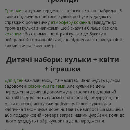
Троянди
та кульки сердечка — класика, яка не набридає. В
такий подарунок повітряні кульки до букету додають
справжню романтичну
атмосферу кохання
. Підійдуть до
троянд і кульки з написами, щоб сказати більше без слів
коханим
або стримані повітряні кульки до букету в
нейтральній кольоровій гамі, що підкреслюють вишуканість
флористичної композиції.
Дитячі набори: кульки + квіти
+ іграшки
Для дітей
важливі емоції та масштаб. Вьни будуть ціілком
задоволені
сезонними квітами
. Але кульки на день
народження дівчинці допоможуть створити відповідний
настрій і підкреслять приємні враження від подарунка, що
містить повітряні кульки до букету. Гелеві кульки для
хлопчика також дуже доречні. Навіть найпростіша машинка
або подарунковий конверт заграє іншими фарбами, коли до
нього додадуть набір кульок на день народження.