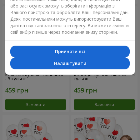
або застосунок зможуть зберігати інформацію з
Вашого пристрою та обробляти Ваші персональні дані.
Деякі постачальники можуть використовувати Ваші
дані на підставі законного інтересу. Ви можете змінити
свій вибір пізніше через посилання внизу сторінки.
Прийняти всі
Налаштувати
Колекція кульок "Смайлики"
Колекція кульок "Люблю" - 5
- 5 кульок
кульок
Замовити
Замовити