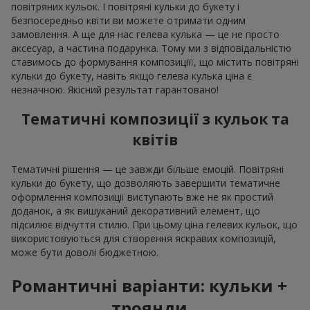
повітряних кульок. І повітряні кульки до букету і
безпосередньо квіти ви можете отримати одним
замовлення. А ще для нас гелева кулька — це не просто
аксесуар, а частина подарунка. Тому ми з відповідальністю
ставимось до формування композиціїї, що містить повітряні
кульки до букету, навіть якщо гелева кулька ціна є
незначною. Якісний результат гарантовано!
Тематичні композиції з кульок та
квітів
Тематичні рішення — це завжди більше емоцій. Повітряні
кульки до букету, що дозволяють завершити тематичне
оформлення композиції виступають вже не як простий
доданок, а як вишуканий декоративний елемент, що
підсилює відчуття стилю. При цьому ціна гелевих кульок, що
використовуються для створення яскравих композицій,
може бути доволі бюджетною.
Романтичні варіанти: кульки +
троянди