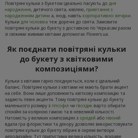
Повітряні кульки з букетом ідеально пасують до
дня
народження
, дитячого свята, ювілею,
привітання з
народженням дитини
а, іноді, навіть
корпоративної вечірки
.
Кульки
для чоловіка
теж доречні до свята. Замовити
повітряні кульки до букету з доставкою по Черкасам разом
зі свіжими живими квітами допомогає Flowers.ua.
Як поєднати повітряні кульки
до букету з квітковими
композиціями?
Кульки з квітами гарно поєднуються, коли є ідеальний
баланс. Повітряні кульки з квітами не мають брати акцент
на себе. Вони лише доповнюють квіткову композицію та
задають певні акценти. Тому повітряні кульки до букету
маленького розміру з
гіпсофіл
чи
гвоздик
варто обирати
спокійні за колірною гамою та в невеликій кількості.
Натомість у великих композиціях з
орхідей
або
півоній
вдала гра флористики та декору дозволяє використовувати
повітряні кульки до букету зібрані в окремі витвори
аеродизайну. Тут припустима велика кількість, яскраве