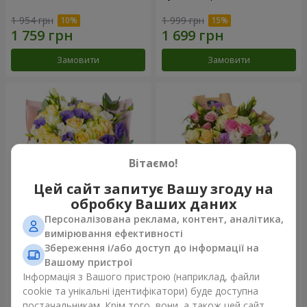
1 954 грн
1 999 грн
Замовити
Замовити
Вітаємо!
Цей сайт запитує Вашу згоду на
обробку Ваших даних
Персоналізована реклама, контент, аналітика,
Букет "Кольорові сни"
Букет "Квіткове Selfie!"
вимірювання ефективності
Збереження і/або доступ до інформації на
4 084 грн
2 469 грн
Вашому пристрої
Інформація з Вашого пристрою (наприклад, файли
cookie та унікальні ідентифікатори) буде доступна
Замовити
Замовити
постачальникам. Крім того, вони, а також цей сайт