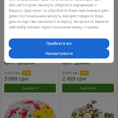
або застосунок зможуть зберігати інформацію з
Вашого пристрою та обробляти Ваші персональні дані.
Деякі постачальники можуть використовувати Ваші
дані на підставі законного інтересу. Ви можете змінити
свій вибір пізніше через посилання внизу сторінки.
Прийняти всі
Налаштувати
Букет "Хрещатик"
Букет "Дежавю"
4 427 грн
2 893 грн
Замовити
Замовити