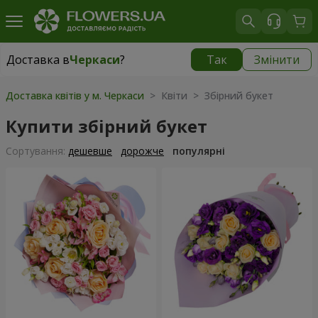
Доставка в
Черкаси
?
Так
Змінити
Доставка в
Черкаси
|
безкоштовно
Доставка квітів у м. Черкаси
> Квіти > Збірний букет
Купити збірний букет
Сортування:
дешевше
дорожче
популярні