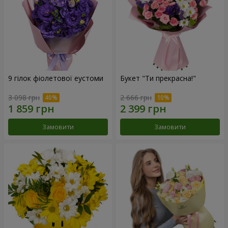
9 гілок фіолетової еустоми
Букет "Ти прекрасна!"
3 098 грн
2 666 грн
Замовити
Замовити