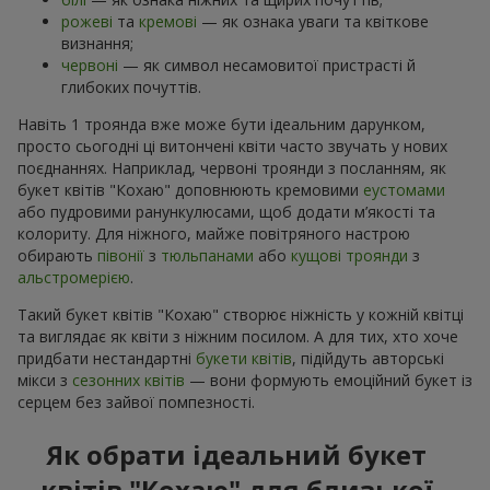
рожеві
та
кремові
— як ознака уваги та квіткове
визнання;
червоні
— як символ несамовитої пристрасті й
глибоких почуттів.
Навіть 1 троянда вже може бути ідеальним дарунком,
просто сьогодні ці витончені квіти часто звучать у нових
поєднаннях. Наприклад, червоні троянди з посланням, як
букет квітів "Кохаю" доповнюють кремовими
еустомами
або пудровими ранункулюсами, щоб додати м’якості та
колориту. Для ніжного, майже повітряного настрою
обирають
півонії
з
тюльпанами
або
кущові троянди
з
альстромерією
.
Такий букет квітів "Кохаю" створює ніжність у кожній квітці
та виглядає як квіти з ніжним посилом. А для тих, хто хоче
придбати нестандартні
букети квітів
, підійдуть авторські
мікси з
сезонних квітів
— вони формують емоційний букет із
серцем без зайвої помпезності.
Як обрати ідеальний букет
квітів "Кохаю" для близької