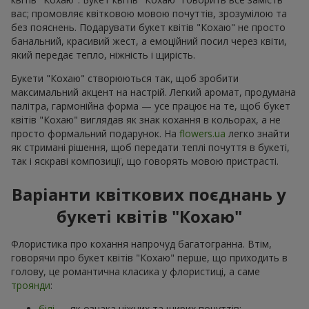
вас; промовляє квітковою мовою почуттів, зрозумілою та
без пояснень. Подарувати букет квітів "Кохаю" не просто
банальний, красивий жест, а емоційний посил через квіти,
який передає тепло, ніжність і щирість.
Букети "Кохаю" створюються так, щоб зробити
максимальний акцент на настрій. Легкий аромат, продумана
палітра, гармонійна форма — усе працює на те, щоб букет
квітів "Кохаю" виглядав як знак кохання в кольорах, а не
просто формальний подарунок. На
flowers.ua
легко знайти
як стримані рішення, щоб передати теплі почуття в букеті,
так і яскраві композиції, що говорять мовою пристрасті.
Варіанти квіткових поєднань у
букеті квітів "Кохаю"
Флористика про кохання напрочуд багатогранна. Втім,
говорячи про букет квітів "Кохаю" перше, що приходить в
голову, це романтична класика у флористиці, а саме
троянди
:
білі
— як ознака ніжних та щирих почуттів;