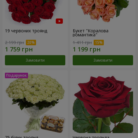
19 червоних троянд
Букет "Коралова
романтика"
2 199 грн
1 411 грн
Замовити
Замовити
75 білих троянд
Червона троянда