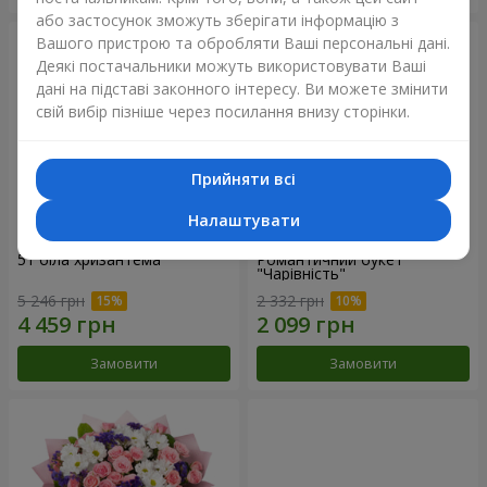
або застосунок зможуть зберігати інформацію з
Вашого пристрою та обробляти Ваші персональні дані.
Деякі постачальники можуть використовувати Ваші
дані на підставі законного інтересу. Ви можете змінити
свій вибір пізніше через посилання внизу сторінки.
Прийняти всі
Налаштувати
51 біла хризантема
Романтичний букет
"Чарівність"
5 246 грн
2 332 грн
Замовити
Замовити