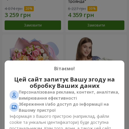
троянда"
4 074 грн
6 227 грн
Замовити
Замовити
Вітаємо!
Цей сайт запитує Вашу згоду на
обробку Ваших даних
Персоналізована реклама, контент, аналітика,
Букет "Казка мого життя"
Кошик "Янголятко"
вимірювання ефективності
Збереження і/або доступ до інформації на
2 443 грн
1 999 грн
Вашому пристрої
Інформація з Вашого пристрою (наприклад, файли
cookie та унікальні ідентифікатори) буде доступна
Замовити
Замовити
постачальникам. Крім того, вони, а також цей сайт