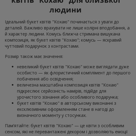
людини
Ідеальний букет квітів "Кохаю" починається з уваги до
деталей. Важливо врахувати не лише колірні вподобання, а
й характер людини. Комусь ближча стримана вишукана
композиція, як букет квітів "Кохаю"; комусь — яскравий
чуттєвий подарунок з контрастами.
Розмір також має значення:
невеликий букет квітів "Кохаю" може виглядати дуже
особисто — як флористичний комплімент до першого
побачення або освідчення;
величезна масштабна композиція квітів "Кохаю"
підкреслює серйозність намірів, підійде для
урочистого зізнання або особливого подарунка;
букет квітів "Кохаю" в авторському виконанні з
ексклюзивним оформленням стане в нагоді до
визначного моменту у стосунках.
Пам’ятайте: букет квітів "Кохаю" — це квіти з особливим
сенсом, які не перевантажені декором і дозволяють емоції