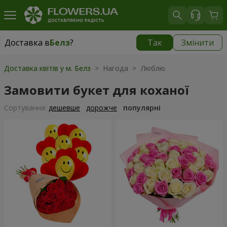
Доставка в
Белз
?
Так
Змінити
Доставка в
Белз
|
1940 грн
Доставка квітів у м. Белз
> Нагода > Люблю
Замовити букет для коханої
Сортування:
дешевше
дорожче
популярні