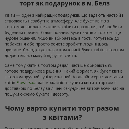
торт як подарунок в м. Белз
Квіти — один з найкращих подарунків, що задають настрій і
створюють незабутню атмосферу. Але букет квітів з
тортом дозволяє не лише закріпити враження, а й зробити
буденний презент більш повним. Букет квітів з тортом - це
чудове рішення, якщо ви збираєтесь в гості, готуєтесь до
побачення або просто хочете зробити людині щось
приємне. Солодка деталь в композиції букет квітів з тортом
додає тепла, смаку й відчуття свята.
Саме тому квіти з тортом дедалі частіше обирають як
готове подарункове рішення. Такий формат, як букет квітів
з тортом зручний і універсальний. А онлайн-сервіс доставки
квітів
Flowers.ua
дає можливість купити квіти з тортом с
доставкою по Белзу за лічені секунди, не витрачаючи час на
пошуки окремо букета і десерту.
Чому варто купити торт разом
з квітами?
Торт — це завжди про святковий настрій. А букет квітів з