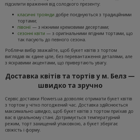
підсилити враження від солодкого презенту:
класичні троянди
добре поєднуються з традиційними
тортами;
півонії
— з ніжними кремовими десертами;
сезонні квіти
— з оригінальними ягідним тортами, що
так пасують до певного сезона.
Роблячи вибір зважайте, щоб букет квітів з тортом
виглядав як єдине ціле, без перевантаження деталями, але
з яскравими акцентами, що привертають увагу.
Доставка квітів та тортів у м. Белз —
швидко та зручно
Сервіс доставки Flowers.ua дозволяє отримати букет квітів
з тортом у чітко погоджений час. Доставка здійснюється
максимально швидко, щоб букет квітів з тортом приїхав до
вас в ідеальному стані. Дотримується температурний
режим, торт захищений упаковкою, а букет зберігає
свіжість і форму.