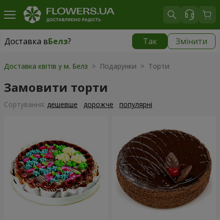
Доставка в
Белз
?
Так
Змінити
Доставка в
Белз
|
1940 грн
Доставка квітів у м. Белз
> Подарунки > Торти
Замовити торти
Сортування:
дешевше
дорожче
популярні