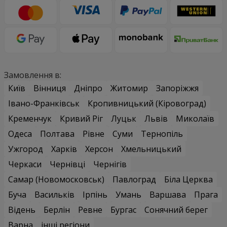
Замовлення в:
Київ
Вінниця
Дніпро
Житомир
Запоріжжя
Івано-Франківськ
Кропивницький (Кіровоград)
Кременчук
Кривий Ріг
Луцьк
Львів
Миколаїв
Одеса
Полтава
Рівне
Суми
Тернопіль
Ужгород
Харків
Херсон
Хмельницький
Черкаси
Чернівці
Чернігів
Самар (Новомосковськ)
Павлоград
Біла Церква
Буча
Васильків
Ірпінь
Умань
Варшава
Прага
Відень
Берлін
Ревне
Бургас
Сонячний берег
Варна
інші регіони