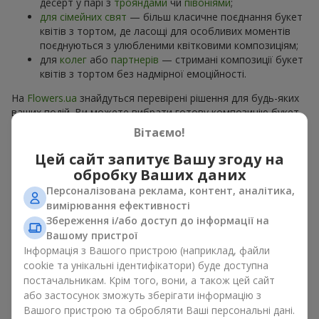
десерт у парі з
трояндами
чи
півоніями
;
для сімейних свят
— більш класичне поєднання букет
квітів з тортом, де ласощі для особливих моментів
поєднуються з улюбленими квітковими композиціям;
для
колег
або
партнерів
— стримані композиції букет
квітів з тортом без надмірної емоційності.
На
Flowers.ua
знайдуться перевірені рішення для будь-яких
ваших подій. Ви можете вибрати готову композицію букет
квітів з тортом з відповідного розділу каталогу або
Вітаємо!
замовити окремо солодкий дарунок і вподобані квіти.
Більше варіантів серед
акційних пропозицій
та хітів.
Цей сайт запитує Вашу згоду на
обробку Ваших даних
Торти з живими квітами —
Персоналізована реклама, контент, аналітика,
вимірювання ефективності
краса та смак в одному
Збереження і/або доступ до інформації на
подарунку
Вашому пристрої
Інформація з Вашого пристрою (наприклад, файли
Торти з живими квітами – це сучасне поєднання
cookie та унікальні ідентифікатори) буде доступна
флористики та гастрономічної естетики. Ексклюзивний
постачальникам. Крім того, вони, а також цей сайт
десерт в поєднанні з
вишуканим букетом
виглядає ефектно,
або застосунок зможуть зберігати інформацію з
стильно й підкреслює особливість події, як
день
Вашого пристрою та обробляти Ваші персональні дані.