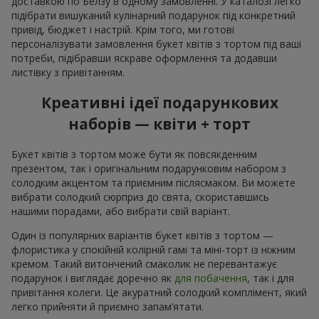
доставкою по Белзу в одному замовленні. У каталозі легко
підібрати вишуканий кулінарний подарунок під конкретний
привід, бюджет і настрій. Крім того, ми готові
персоналізувати замовлення букет квітів з тортом під ваші
потреби, підібравши яскраве оформлення та додавши
листівку з привітанням.
Креативні ідеї подарункових
наборів — квіти + торт
Букет квітів з тортом може бути як повсякденним
презентом, так і оригінальним подарунковим набором з
солодким акцентом та приємним післясмаком. Ви можете
вибрати солодкий сюрприз до свята, скориставшись
нашими порадами, або вибрати свій варіант.
Один із популярних варіантів букет квітів з тортом —
флористика у спокійній колірній гамі та міні-торт із ніжним
кремом. Такий витончений смаколик не перевантажує
подарунок і виглядає доречно як
для побачення
, так і для
привітання колеги. Це акуратний солодкий комплімент, який
легко прийняти й приємно запам’ятати.