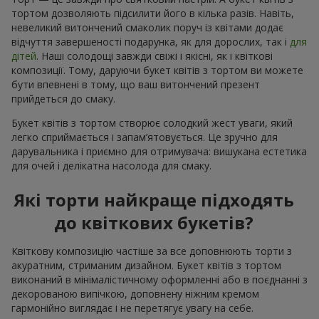
тортом дозволяють підсилити його в кілька разів. Навіть,
невеликий витончений смаколик поруч із квітами додає
відчуття завершеності подарунка, як для дорослих, так і
для
дітей
. Наші солодощі завжди свіжі і якісні, як і квіткові
композиції. Тому, даруючи букет квітів з тортом ви можете
бути впевнені в тому, що ваш витончений презент
прийдеться до смаку.
Букет квітів з тортом створює солодкий жест уваги, який
легко сприймається і запам’ятовується. Це зручно для
дарувальника і приємно для отримувача: вишукана естетика
для очей і делікатна насолода для смаку.
Які торти найкраще підходять
до квіткових букетів?
Квіткову композицію частіше за все доповнюють торти з
акуратним, стриманим дизайном. Букет квітів з тортом
виконаний в мінімалістичному оформленні або в поєднанні з
декорованою випічкою, доповнену ніжним кремом
гармонійно виглядає і не перетягує увагу на себе.