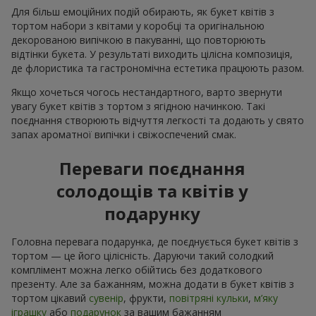
Для більш емоційних подій обирають, як букет квітів з
тортом набори з квітами у коробці та оригінальною
декорованою випічкою в пакуванні, що повторюють
відтінки букета. У результаті виходить цілісна композиція,
де флористика та гастрономічна естетика працюють разом.
Якщо хочеться чогось нестандартного, варто звернути
увагу букет квітів з тортом з ягідною начинкою. Такі
поєднання створюють відчуття легкості та додають у свято
запах ароматної випічки і свіжоспечений смак.
Переваги поєднання
солодощів та квітів у
подарунку
Головна перевага подарунка, де поєднується букет квітів з
тортом — це його цілісність. Даруючи такий солодкий
комплімент можна легко обійтись без додаткового
презенту. Але за бажанням, можна додати в букет квітів з
тортом цікавий
сувенір
, фрукти,
повітряні кульки
,
м’яку
іграшку
або
подарунок
за вашим бажанням