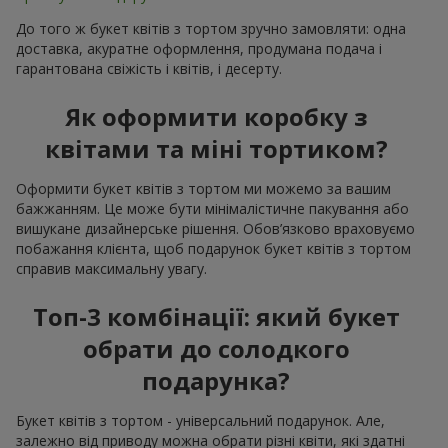
До того ж букет квітів з тортом зручно замовляти: одна
доставка, акуратне оформлення, продумана подача і
гарантована свіжість і квітів, і десерту.
Як оформити коробку з
квітами та міні тортиком?
Оформити букет квітів з тортом ми можемо за вашим
бажжанням. Це може бути мінімалістичне пакування або
вишукане дизайнерське рішення. Обов’язково враховуємо
побажання клієнта, щоб подарунок букет квітів з тортом
справив максимальну увагу.
Топ-3 комбінації: який букет
обрати до солодкого
подарунка?
Букет квітів з тортом - універсальний подарунок. Але,
залежно від приводу можна обрати різні квіти, які здатні