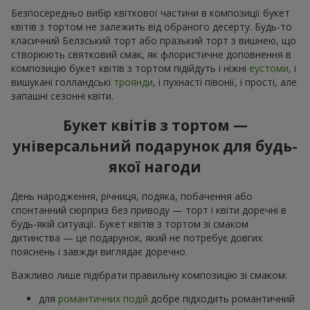
Безпосередньо вибір квіткової частини в композиції букет
квітів з тортом не залежить від обраного десерту. Будь-то
класичний Белзський торт або празький торт з вишнею, що
створюють святковий смак, як флористичне доповнення в
композицію букет квітів з тортом підійдуть і ніжні
еустоми
, і
вишукані голландські
троянди
, і пухнасті півонії, і прості, але
запашні сезонні квіти.
Букет квітів з тортом —
універсальний подарунок для будь-
якої нагоди
День народження, річниця, подяка, побачення або
спонтанний сюрприз без приводу — торт і квіти доречні в
будь-якій ситуації. Букет квітів з тортом зі смаком
дитинства — це подарунок, який не потребує довгих
пояснень і завжди виглядає доречно.
Важливо лише підібрати правильну композицію зі смаком:
для
романтичних подій
добре підходить романтичний