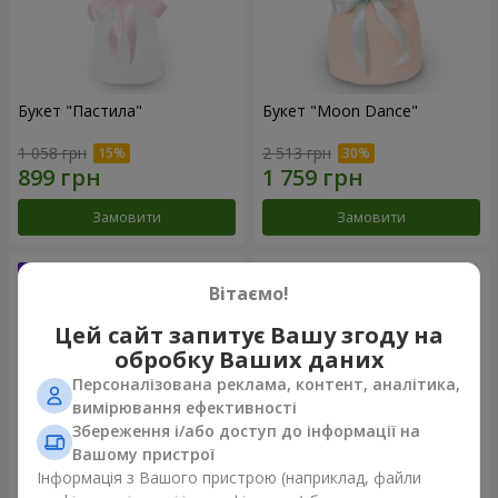
Букет "Пастила"
Букет "Moon Dance"
1 058 грн
2 513 грн
Замовити
Замовити
Вітаємо!
Цей сайт запитує Вашу згоду на
обробку Ваших даних
Персоналізована реклама, контент, аналітика,
вимірювання ефективності
Збереження і/або доступ до інформації на
Вашому пристрої
Інформація з Вашого пристрою (наприклад, файли
Букет "Kamaliya"
Бенто-букет "Bertha"