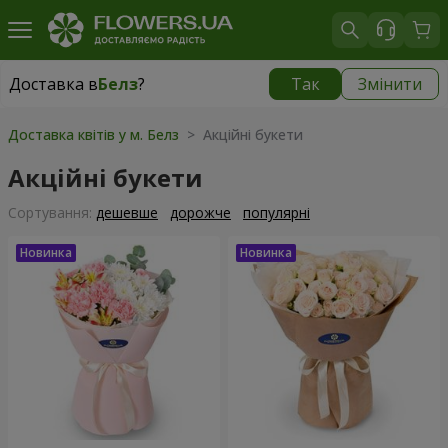
Доставка в
Белз
?
Так
Змінити
Доставка в
Белз
|
1940 грн
Доставка квітів у м. Белз
> Акційні букети
Акційні букети
Сортування:
дешевше
дорожче
популярні