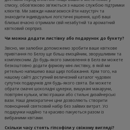
списку, обов'язково зв'яжіться з нашою службою підтримки
клієнтів. Ми завжди намагаємося йти назустріч та
знаходити індивідуальні логістичні рішення, щоб ваші
близькі вчасно отримали свій незабутній та ароматний
квітковий сюрприз.
Чи можна додати листівку або подарунок до букету?
Звісно, ми залюбки допоможемо зробити ваше квіткове
привітання по Белзу ще більш емоційним, зворушливим та
комплексним. До будь-якого замовлення в Белз ви можете
безкоштовно додати фірмову міні-листівку, в якій ми
ретельно напишемо ваші щирі побажання. Крім того, на
нашому сайті доступний величезний каталог чудових
супутніх подарунків для будь-якого свята. Ви можете
обрати смачні шоколадні цукерки, вишукані макаруни,
повітряні кульки, м'які іграшки або стильні дизайнерські
вази. Наші демократичні ціни дозволяють створити
повноцінний святковий набір без зайвих витрат. Усі
подарунки надійно та красиво пакуються разом із
вибраними квітами.
Скільки часу стоять гіпсофіли у свіжому вигляді?