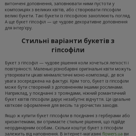
витончені доповнення, заповнювати ними пустоти у
композиціях з великих квітів, або створювати гіпсофіли
великі букети. Такі букети із гіпсофілою захоплюють погляд.
А ще букет гіпсофіл — це чудове декоративне доповнення
для інтер'єру.
Стильні варіанти букетів з
гіпсофіли
Букет з гіпсофіл — чудове рішення коли хочеться легкості і
повітряності. Маленькі різнобарвні оригінальні квіти можуть
утворювати цікаві мінімалістичні моно-композиції, де вся
увага зосереджена на фактурі. Крім того, букет із гіпсофіли
може бути створений з доповненням іншими рослинами.
Наприклад, у поєднанні з трояндами, ніжний романтичний
букет квітів гіпсофіли дарує незабутнє відчуття. Це ідеальне
квіткове оформлення для весіль та урочистих заходів.
Якщо ж купити букет гіпсофіли в поєднанні з герберами або
хризантемами, ви отримаєте стильне рішення, що підійде
неординарним особам.. Скільки коштує букет з гіпсофіли
залежить від наповнення. В інтернет-магазині
flowers.ua
ви