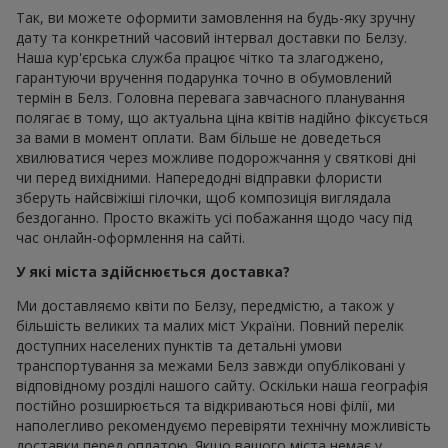
Так, ви можете оформити замовлення на будь-яку зручну
дату та конкретний часовий інтервал доставки по Белзу.
Наша кур'єрська служба працює чітко та злагоджено,
гарантуючи вручення подарунка точно в обумовлений
термін в Белз. Головна перевага завчасного планування
полягає в тому, що актуальна ціна квітів надійно фіксується
за вами в момент оплати. Вам більше не доведеться
хвилюватися через можливе подорожчання у святкові дні
чи перед вихідними. Напередодні відправки флористи
зберуть найсвіжіші гілочки, щоб композиція виглядала
бездоганно. Просто вкажіть усі побажання щодо часу під
час онлайн-оформлення на сайті.
У які міста здійснюється доставка?
Ми доставляємо квіти по Белзу, передмістю, а також у
більшість великих та малих міст України. Повний перелік
доступних населених пунктів та детальні умови
транспортування за межами Белз завжди опубліковані у
відповідному розділі нашого сайту. Оскільки наша географія
постійно розширюється та відкриваються нові філії, ми
наполегливо рекомендуємо перевіряти технічну можливість
доставки перед оплатою. Якщо вашого міста немає у