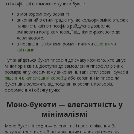
з гіпсофіл квітів зможете купити букет:
в монохромному варіанті;
виконаний в стилі градієнту, де кольори змінюються; а
наявність квітів гіпсофіла райдужна дозволяє
змінювати колір композиції від ніжно-рожевого до
лавандового;
в поєднанні з ніжними романтичними
сезонними
квітками
.
Тут знайдеться букет гіпсофіл до смаку кожного, хто цінує
мініатюрні квіти. Доступні до замовлення гіпсофіли різних
розмірів як у класичному виконанні, так і стилізовані сучасні
рішення в капелюшній коробці
або корзині. На гіпсофіла
букет ціна залежить від поєднання рослин, кольорів,
оформлення і обсягу пучка.
Моно-букети — елегантність у
мінімалізмі
Моно букет гіпсофіл — елегантне і просте рішення. За
рахунок товстих стебел і маленьких ніжних квіточок, ця