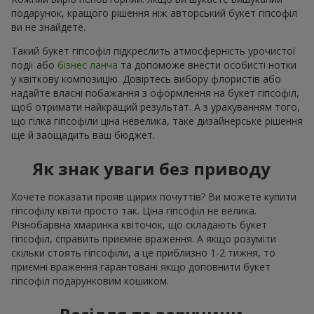
подарунок, кращого рішення ніж авторський букет гіпсофіл
ви не знайдете.
Такий букет гіпсофіл підкреслить атмосферність урочистої
події або
бізнес ланча
та допоможе внести особисті нотки
у квіткову композицію. Довіртесь вибору флористів або
надайте власні побажання з оформлення на букет гіпсофіл,
щоб отримати найкращий результат. А з урахуванням того,
що гілка гіпсофіли ціна невелика, таке дизайнерське рішення
ще й заощадить ваш бюджет.
Як знак уваги без приводу
Хочете показати прояв щирих почуттів? Ви можете купити
гіпсофілу квіти просто так. Ціна гіпсофіл не велика.
Різнобарвна хмаринка квіточок, що складають букет
гіпсофіл, справить приємне враження. А якщо розуміти
скільки стоять гіпсофіли, а це приблизно 1-2 тижня, то
приємні враження гарантовані якщо доповнити букет
гіпсофіл подарунковим кошиком.