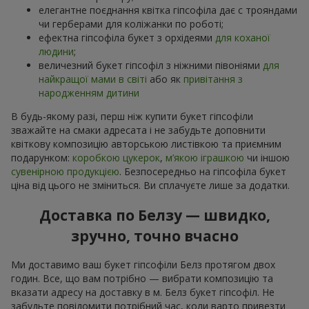
елегантне поєднання квітка гіпсофіла дає с трояндами
чи герберами для коліжанки по роботі;
ефектна гіпсофіла букет з орхідеями
для коханої
людини
;
величезний букет гіпсофіл з ніжними півоніями
для
найкращої мами в світі
або як
привітання з
народженням дитини
В будь-якому разі, перш ніж купити букет гіпсофіли
зважайте на смаки адресата і не забудьте доповнити
квіткову композицію авторською листівкою та приємним
подарунком:
коробкою цукерок
,
м’якою іграшкою
чи іншою
сувенірною продукцією
. Безпосередньо на гіпсофіла букет
ціна від цього не зміниться. Ви сплачуєте лише за додатки.
Доставка по Белзу — швидко,
зручно, точно вчасно
Ми доставимо ваш букет гіпсофіли Белз протягом двох
годин. Все, що вам потрібно — вибрати композицію та
вказати адресу на доставку в м. Белз букет гіпсофіл. Не
забудьте повідомити потрібний час, коли варто привезти