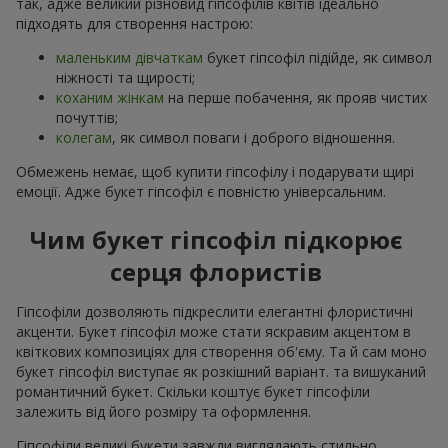
так, адже великий різновид гіпсофілів квітів ідеально
підходять для створення настрою:
маленьким дівчаткам
букет гіпсофіл підійде, як символ
ніжності та щирості;
коханим жінкам
на перше побачення, як прояв чистих
почуттів;
колегам
, як символ поваги і доброго відношення.
Обмежень немає, щоб купити гіпсофілу і подарувати щирі
емоції. Адже букет гіпсофіл є повністю універсальним.
Чим букет гіпсофіл підкорює
серця флористів
Гіпсофіли дозволяють підкреслити елегантні флористичні
акценти. Букет гіпсофіл може стати яскравим акцентом в
квіткових композиціях для створення об'єму. Та й сам моно
букет гіпсофіл виступає як розкішний варіант. та вишуканий
романтичний букет. Скільки коштує букет гіпсофіли
залежить від його розміру та оформлення.
Гіпсофіли великі букети завжди виглядають стильно,