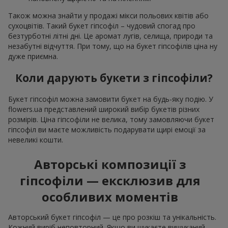
Також можна знайти у продажі мікси польових квітів або
сухоцвітів. Такий букет гіпсофіл – чудовий спогад про
безтурботні літні дні. Це аромат лугів, селища, природи та
незабутні відчуття. При тому, що на букет гіпсофілів ціна ну
дуже приємна.
Коли дарують букети з гіпсофіли?
Букет гіпсофіл можна замовити букет на будь-яку подію. У
flowers.ua представлений широкий вибір букетів різних
розмірів. Ціна гіпсофіли не велика, тому замовляючи букет
гіпсофіл ви маєте можливість подарувати щирі емоції за
невеликі кошти.
Авторські композиції з
гіпсофіли — ексклюзив для
особливих моментів
Авторський букет гіпсофіл — це про розкіш та унікальність.
Кожний виріб неповторний. Якщо ви шукаєте вишуканий