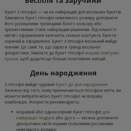
Весілля та заручини
Букет з гіпсофіл — чи не найкращий для весільних букетів.
Замовити букет гіпсофіл невеликого розміру доповнити
його розкішними трояндами білого кольору або
хризантемами стане найкращим рішенням. Від кількості
квітів і оформлення залежить скільки коштують букети
зоряний в оформленні. Букет з гіпсофіл весільний вийде
ніжним. Це саме те, що зараз в тренді весільної
флористики. Замовте до букет гіпсофіл
яскраві повітряні
кульки
, щоб додати ще більше позитивних емоцій.
День народження
З гіпсофіл вийде чудовий
букет до дня народження
.
Залежно від того, кому призначаються гіпсофіла квіти, ви
можете вибрати моно букет гіпсофіл чи яскраву
комбінацію. Флористи рекомендують:
яскравий або одноколірний букет гіпсофіл
для
найкращої подруги
або
друга
— можна доповнити
декоративні квіти іншими польовими рослинами
невеликого розміру;