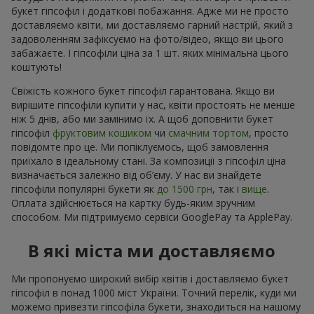
букет гіпсофіл і додаткові побажання. Адже ми не просто
доставляємо квіти, ми доставляємо гарний настрій, який з
задоволенням зафіксуємо на фото/відео, якщо ви цього
забажаєте. І гіпсофіли ціна за 1 шт. яких мінімальна цього
коштують!
Свіжість кожного букет гіпсофіл гарантована. Якщо ви
вирішите гіпсофіли купити у нас, квіти простоять не менше
ніж 5 днів, або ми замінимо їх. А щоб доповнити букет
гіпсофіл
фруктовим кошиком
чи
смачним тортом
, просто
повідомте про це. Ми попіклуємось, щоб замовлення
приїхало в ідеальному стані. За композиції з гіпсофіл ціна
визначається залежно від об’єму. У нас ви знайдете
гіпсофіли популярні букети як
до 1500 грн
, так і
вище
.
Оплата здійснюється на картку будь-яким зручним
способом. Ми підтримуємо сервіси GooglePay та ApplePay.
В які міста ми доставляємо
Ми пропонуємо широкий вибір квітів і доставляємо букет
гіпсофіл в понад 1000 міст України. Точний перелік, куди ми
можемо привезти гіпсофіла букети, знаходиться на нашому