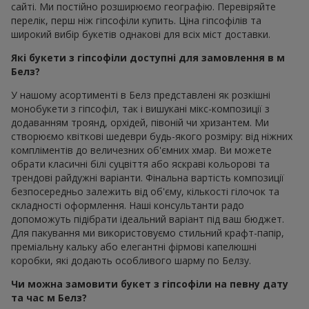
сайті. Ми постійно розширюємо географію. Перевіряйте
перелік, перш ніж гіпсофіли купить. Ціна гіпсофілів та
широкий вибір букетів однакові для всіх міст доставки.
Які букети з гіпсофіли доступні для замовлення в м
Белз?
У нашому асортименті в Белз представлені як розкішні
монобукети з гіпсофіл, так і вишукані мікс-композиції з
додаванням троянд, орхідей, півоній чи хризантем. Ми
створюємо квіткові шедеври будь-якого розміру: від ніжних
компліментів до величезних об'ємних хмар. Ви можете
обрати класичні білі суцвіття або яскраві кольорові та
трендові райдужні варіанти. Фінальна вартість композиції
безпосередньо залежить від об'єму, кількості гілочок та
складності оформлення. Наші консультанти радо
допоможуть підібрати ідеальний варіант під ваш бюджет.
Для пакування ми використовуємо стильний крафт-папір,
преміальну кальку або елегантні фірмові капелюшні
коробки, які додають особливого шарму по Белзу.
Чи можна замовити букет з гіпсофіли на певну дату
та час м Белз?