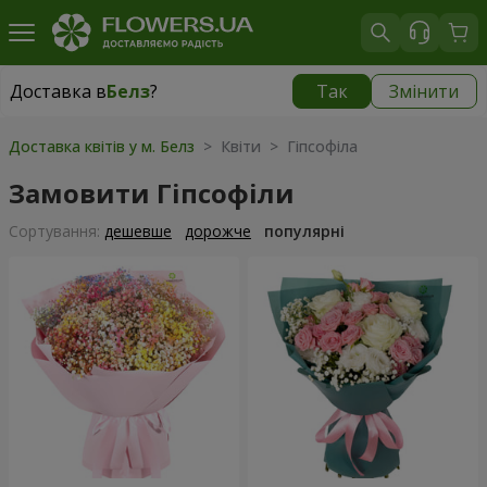
Доставка в
Белз
?
Так
Змінити
Доставка в
Белз
|
1940 грн
Доставка квітів у м. Белз
> Квіти > Гіпсофіла
Замовити Гіпсофіли
Сортування:
дешевше
дорожче
популярні