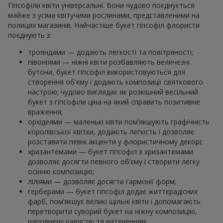
Гіпсофіли квіти універсальні. Вони чудово поєднується
майже з усіма квітучими рослинами, представленими на
полицях магазинів. Найчастіше букет гіпсофіл флористи
поєднують з:
трояндами — додають легкості та повітряності;
півоніями — ніжні квіти розбавляють величезні
бутони, букет гіпсофіл використовуються для
створення об'єму і додають композиції святкового
настрою; чудово виглядає як розкішний весільний
букет з гіпсофіли ціна на який справить позитивне
враження;
орхідеями — маленькі квіти пом’якшують графічність
королівської квітки, додають легкість і дозволяє
розставити певні акценти у флористичному декорі;
хризантемами — букет гіпсофіл з хризантемами
дозволяє досягти певного об’єму і створити легку
осінню композицію;
ліліями — дозволяє досягти гармонії форм;
герберами — букет гіпсофіл додає життєрадісних
фарб, пом’якшує великі щільні квіти і допомагають
перетворити суворий букет на ніжну композицію,
наповнену щирістю та натхненням.