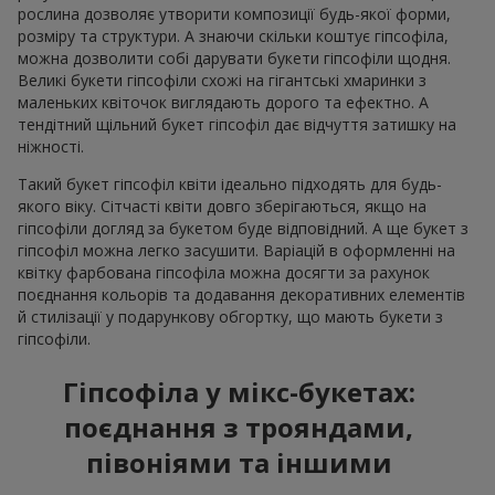
рослина дозволяє утворити композиції будь-якої форми,
розміру та структури. А знаючи скільки коштує гіпсофіла,
можна дозволити собі дарувати букети гіпсофіли щодня.
Великі букети гіпсофіли схожі на гігантські хмаринки з
маленьких квіточок виглядають дорого та ефектно. А
тендітний щільний букет гіпсофіл дає відчуття затишку на
ніжності.
Такий букет гіпсофіл квіти ідеально підходять для будь-
якого віку. Сітчасті квіти довго зберігаються, якщо на
гіпсофіли догляд за букетом буде відповідний. А ще букет з
гіпсофіл можна легко засушити. Варіацій в оформленні на
квітку фарбована гіпсофіла можна досягти за рахунок
поєднання кольорів та додавання декоративних елементів
й стилізації у подарункову обгортку, що мають букети з
гіпсофіли.
Гіпсофіла у мікс-букетах:
поєднання з трояндами,
півоніями та іншими