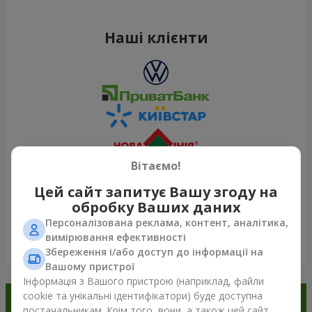
Наші клієнти
Вітаємо!
Цей сайт запитує Вашу згоду на
обробку Ваших даних
Персоналізована реклама, контент, аналітика,
вимірювання ефективності
Переглянути все
Збереження і/або доступ до інформації на
Вашому пристрої
Інформація з Вашого пристрою (наприклад, файли
cookie та унікальні ідентифікатори) буде доступна
Замовляйте в додатку
постачальникам. Крім того, вони, а також цей сайт