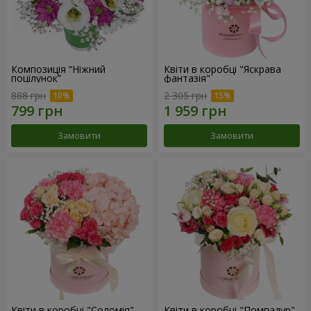
Композиція “Ніжний
Квіти в коробці "Яскрава
поцілунок”
фантазія"
888 грн
2 305 грн
Замовити
Замовити
Квіти в коробці "Соломія"
Квіти в коробці "Помпадур"