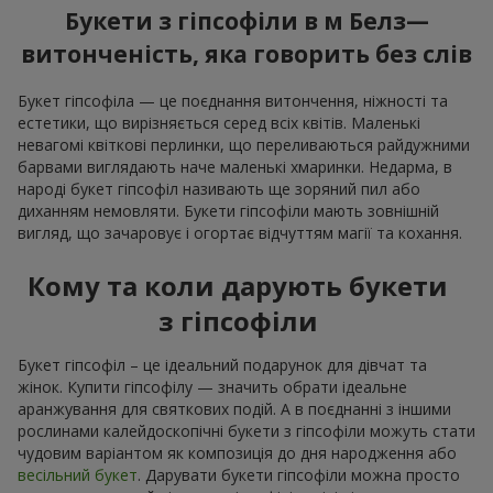
Букети з гіпсофіли в м Белз—
витонченість, яка говорить без слів
Букет гіпсофіла — це поєднання витончення, ніжності та
естетики, що вирізняється серед всіх квітів. Маленькі
невагомі квіткові перлинки, що переливаються райдужними
барвами виглядають наче маленькі хмаринки. Недарма, в
народі букет гіпсофіл називають ще зоряний пил або
диханням немовляти. Букети гіпсофіли мають зовнішній
вигляд, що зачаровує і огортає відчуттям магії та кохання.
Кому та коли дарують букети
з гіпсофіли
Букет гіпсофіл – це ідеальний подарунок для дівчат та
жінок. Купити гіпсофілу — значить обрати ідеальне
аранжування для святкових подій. А в поєднанні з іншими
рослинами калейдоскопічні букети з гіпсофіли можуть стати
чудовим варіантом як композиція до дня народження або
весільний букет
. Дарувати букети гіпсофіли можна просто