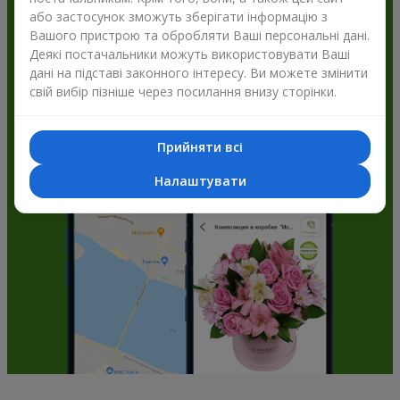
або застосунок зможуть зберігати інформацію з
Flowers.ua і отримуйте бонуси
Вашого пристрою та обробляти Ваші персональні дані.
Деякі постачальники можуть використовувати Ваші
дані на підставі законного інтересу. Ви можете змінити
свій вибір пізніше через посилання внизу сторінки.
Прийняти всі
Налаштувати