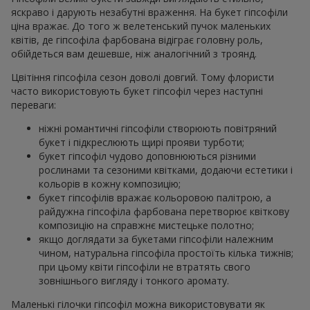
яскраво і дарують незабутні враження. На букет гіпсофіли
ціна вражає. До того ж велетенський пучок маленьких
квітів, де гіпсофіла фарбована відіграє головну роль,
обійдеться вам дешевше, ніж аналогічний з троянд.
Цвітіння гіпсофіла сезон доволі довгий. Тому флористи
часто використовують букет гіпсофіл через наступні
переваги:
ніжні романтичні гіпсофіли створюють повітряний
букет і підкреслюють щирі прояви турботи;
букет гіпсофіл чудово доповнюються різними
рослинами та сезоними квітками, додаючи естетики і
кольорів в кожну композицію;
букет гіпсофілів вражає кольоровою палітрою, а
райдужна гіпсофіла фарбована перетворює квіткову
композицію на справжнє мистецьке полотно;
якщо доглядати за букетами гіпсофіли належним
чином, натуральна гіпсофіла простоїть кілька тижнів;
при цьому квіти гіпсофіли не втратять свого
зовнішнього вигляду і тонкого аромату.
Маленькі гілочки гіпсофіл можна використовувати як