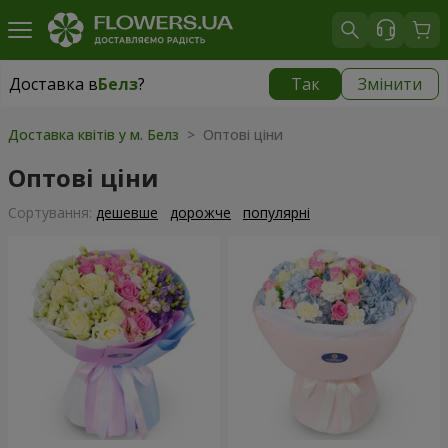
Доставка в
Белз
?
Так
Змінити
Доставка в
Белз
|
1940 грн
Доставка квітів у м. Белз
> Оптові ціни
Оптові ціни
Сортування:
дешевше
дорожче
популярні