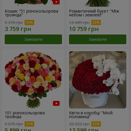
Кошик "51 різнокольорова
Романтичний букет "Між
троянда"
небом і землею!"
5 370 грн
13 449 грн
Замовити
Замовити
101 різнокольорова
Квіти в коробці "Моїй
троянда
половинці"
9 075 грн
20 922 грн