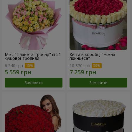
Мікс "Планета троянд" із 51
Квіти в коробці "Ніжна
кущової троянди
принцеса"
6 540 грн
10 370 грн
Замовити
Замовити