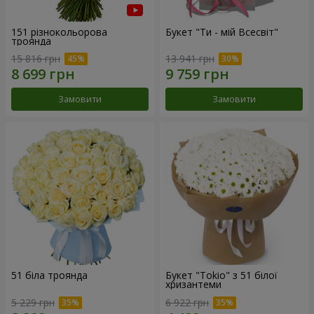
151 різнокольорова
Букет "Ти - мій Всесвіт"
троянда
15 816 грн
13 941 грн
Замовити
Замовити
51 біла троянда
Букет "Tokio" з 51 білої
хризантеми
5 229 грн
6 922 грн