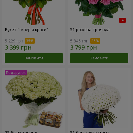
Букет "Імперія краси"
51 рожева троянда
5 229 грн
5 845 грн
Замовити
Замовити
75 білих троянд
51 біла хризантема