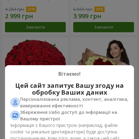
4 284 грн
6 665 грн
Замовити
Замовити
Вітаємо!
Цей сайт запитує Вашу згоду на
обробку Ваших даних
Персоналізована реклама, контент, аналітика,
101 червона троянда
Букет "Серце - серцю"
вимірювання ефективності
Збереження і/або доступ до інформації на
10 725 грн
5 998 грн
Вашому пристрої
Інформація з Вашого пристрою (наприклад, файли
cookie та унікальні ідентифікатори) буде доступна
Замовити
Замовити
постачальникам. Крім того, вони, а також цей сайт