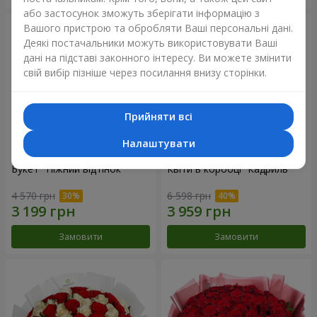
або застосунок зможуть зберігати інформацію з
Вашого пристрою та обробляти Ваші персональні дані.
Деякі постачальники можуть використовувати Ваші
дані на підставі законного інтересу. Ви можете змінити
свій вибір пізніше через посилання внизу сторінки.
Прийняти всі
Налаштувати
Букет "Ніжний відтінок"
Квіти в коробці “Кадриль”
4 570 грн
6 598 грн
Замовити
Замовити