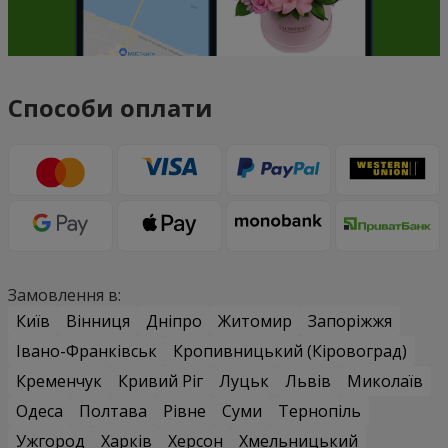
Способи оплати
Замовлення в:
Київ
Вінниця
Дніпро
Житомир
Запоріжжя
Івано-Франківськ
Кропивницький (Кіровоград)
Кременчук
Кривий Ріг
Луцьк
Львів
Миколаїв
Одеса
Полтава
Рівне
Суми
Тернопіль
Ужгород
Харків
Херсон
Хмельницький