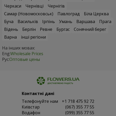
Черкаси
Чернівці
Чернігів
Самар (Новомосковськ)
Павлоград
Біла Церква
Буча
Васильків
Ірпінь
Умань
Варшава
Прага
Відень
Берлін
Ревне
Бургас
Сонячний берег
Варна
інші регіони
На інших мовах:
Eng:
Wholesale Prices
Рус:
Оптовые цены
Контактні дані
Телефонуйте нам
+1 718 475 92 72
Київстар
(067) 355 77 55
Водафон
(099) 355 77 55