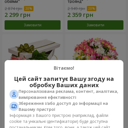
обійми"
троянд"
2 874 грн
2 949 грн
Замовити
Замовити
Вітаємо!
Цей сайт запитує Вашу згоду на
обробку Ваших даних
Персоналізована реклама, контент, аналітика,
Квіти в коробці "15 рожевих
Букет "Казка для двох!"
вимірювання ефективності
троянд"
Збереження і/або доступ до інформації на
2 587 грн
1 732 грн
Вашому пристрої
Інформація з Вашого пристрою (наприклад, файли
cookie та унікальні ідентифікатори) буде доступна
Замовити
Замовити
постачальникам. Крім того, вони, а також цей сайт