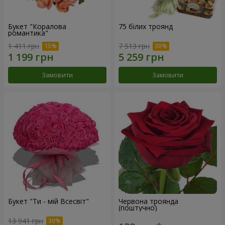
Букет "Коралова
75 білих троянд
романтика"
1 411 грн
7 513 грн
Замовити
Замовити
Букет "Ти - мій Всесвіт"
Червона троянда
(поштучно)
13 941 грн