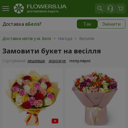
Доставка в
Белз
?
Так
Змінити
Доставка в
Белз
|
1940 грн
Доставка квітів у м. Белз
> Нагода > Весілля
Замовити букет на весілля
Сортування:
дешевше
дорожче
популярні