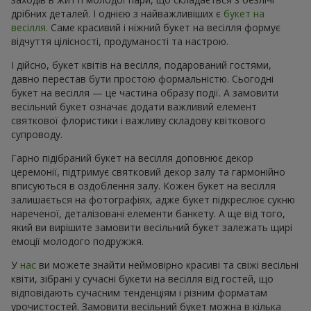
дрібних деталей. І однією з найважливіших є
букет на
весілля
. Саме красивий і ніжний букет на весілля формує
відчуття цілісності, продуманості та настрою.
І дійсно, букет квітів на весілля, подарований гостями,
давно перестав бути простою формальністю. Сьогодні
букет на весілля — це частина образу події. А замовити
весільний букет означає додати важливий елемент
святкової флористики і важливу складову квіткового
супроводу.
Гарно підібраний букет на весілля доповнює декор
церемонії, підтримує святковий декор залу та гармонійно
вписуються в оздоблення залу. Кожен букет на весілля
залишається на фотографіях, адже букет підкреслює сукню
нареченої, деталізовані елементи банкету. А ще від того,
який ви вирішите замовити весільний букет залежать щирі
емоції молодого подружжя.
У
нас
ви можете знайти неймовірно красиві та свіжі весільні
квіти, зібрані у сучасні букети на весілля від гостей, що
відповідають сучасним тенденціям і різним форматам
урочистостей. Замовити весільний букет можна в кілька