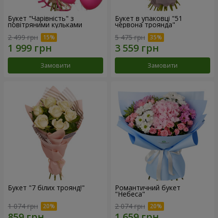
Букет "Чарівність" з
Букет в упаковці "51
повітряними кульками
червона троянда"
2 499 грн
5 475 грн
Замовити
Замовити
Букет "7 білих троянд!"
Романтичний букет
"Небеса"
1 074 грн
2 074 грн