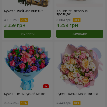
Букет "Очей чарівність"
Кошик "51 червона
троянда"
4 199 грн
6 084 грн
Замовити
Замовити
Букет "Не випускай мрію!"
Букет "Казка мого життя"
2 732 грн
2 443 грн