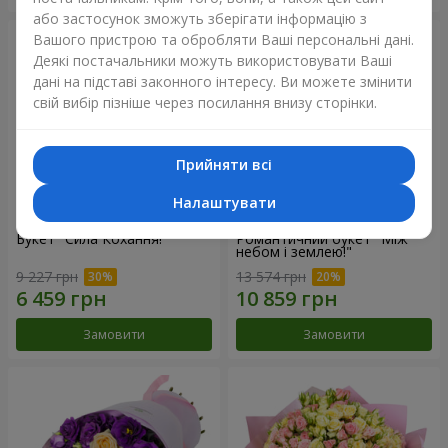
або застосунок зможуть зберігати інформацію з
Вашого пристрою та обробляти Ваші персональні дані.
Деякі постачальники можуть використовувати Ваші
дані на підставі законного інтересу. Ви можете змінити
свій вибір пізніше через посилання внизу сторінки.
Прийняти всі
Налаштувати
Букет "Сила Кохання!"
Романтичний букет "Між
небом і землею!"
9 227 грн
13 574 грн
Замовити
Замовити