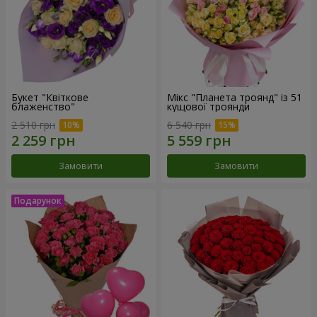
Букет "Квіткове
Мікс "Планета троянд" із 51
блаженство"
кущової троянди
2 510 грн
6 540 грн
Замовити
Замовити