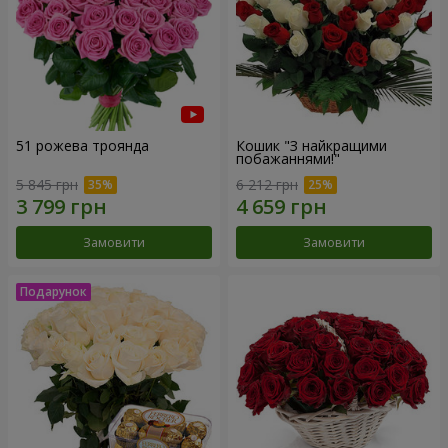
51 рожева троянда
Кошик "З найкращими
побажаннями!"
5 845 грн
6 212 грн
Замовити
Замовити