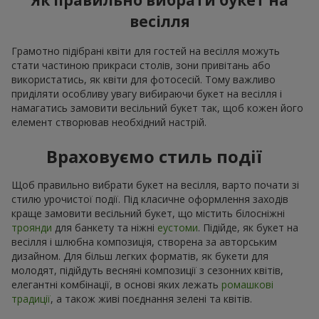
Як правильно вибрати букет на
весілля
Грамотно підібрані квіти для гостей на весілля можуть
стати частиною прикраси столів, зони привітань або
використатись, як квіти для фотосесій. Тому важливо
приділяти особливу увагу вибираючи букет на весілля і
намагатись замовити весільний букет так, щоб кожен його
елемент створював необхідний настрій.
Враховуємо стиль події
Щоб правильно вибрати букет на весілля, варто почати зі
стилю урочистої події. Під класичне оформлення заходів
краще замовити весільний букет, що містить білосніжні
троянди
для банкету та ніжні
еустоми
. Підійде, як букет на
весілля і шлюбна композиція, створена за авторським
дизайном. Для більш легких форматів, як букети для
молодят, підійдуть весняні композиції з сезонних квітів,
елегантні комбінації, в основі яких лежать
ромашкові
традиції
, а також живі поєднання зелені та квітів.