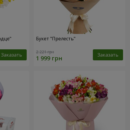
рдце"
Букет "Прелесть"
2 221 грн
Заказать
Заказать