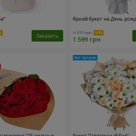
ра"
Яркий букет на День рож
1 777 грн
Заказать
О упаковке "15 красных
Букет "Цветочный бал"