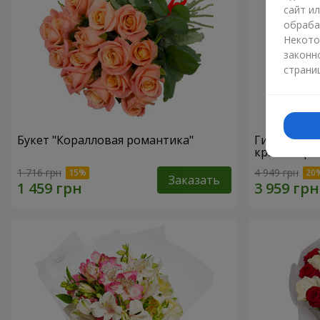
сайт и
обраба
Некото
законн
страни
Букет "Коралловая романтика"
Гигантский
красных ро
1 716 грн
4 949 грн
Заказать