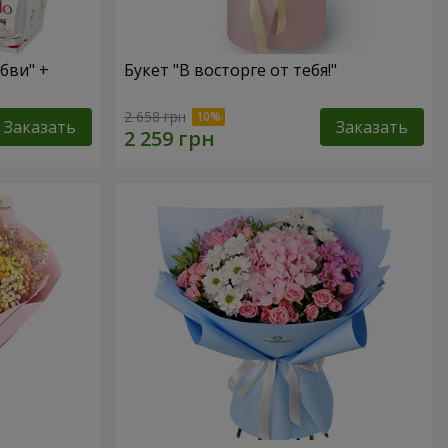
бви" +
Букет "В восторге от тебя!"
2 658 грн
Заказать
Заказать