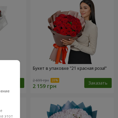
роз
Букет в упаковке "21 красная роза!"
а
2 699 грн
Заказать
Заказать
ление
ые
же этот