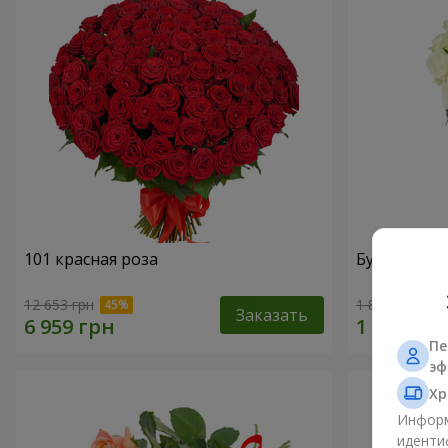
101 красная роза
Букет "Лес
12 653 грн
1 843 грн
Заказать
Пе
эф
Хр
Информ
иденти