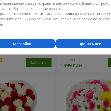
ли приложение смогут сохранять информацию с Вашего устройст
тывать Ваши персональные данные.
рые поставщики могут использовать Ваши данные на основани
ого интереса. Вы можете изменить свой выбор позже по ссылке
цы.
Настройки
Принять все
 бежевый мишка и 25
Букет из 21 кремовой ро
з
2 352 грн
Заказать