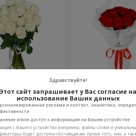
ная Нимфа"
Монобукет из 11 красных 
Здравствуйте!
Этот сайт запрашивает у Вас согласие н
1 574 грн
Заказать
использование Ваших данных
рсонализированная реклама и контент, аналитика, опреде
фективности
анение и/или доступ к информации на Вашем устройстве
ация с Вашего устройства (например, файлы cookie и уникальн
фикаторы) будет доступна поставщикам. Кроме того, они, а так