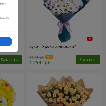
ва и
и
 внизу
зы
Букет "Яркие солнышки!"
1 574 грн
Заказать
Заказать