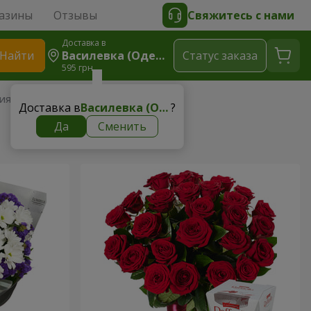
азины
Отзывы
Свяжитесь с нами
Доставка в
Найти
Василевка (Одесская Область)
Cтатус заказа
595 грн
ия
Доставка в
Василевка (Одесская область)
?
Да
Сменить