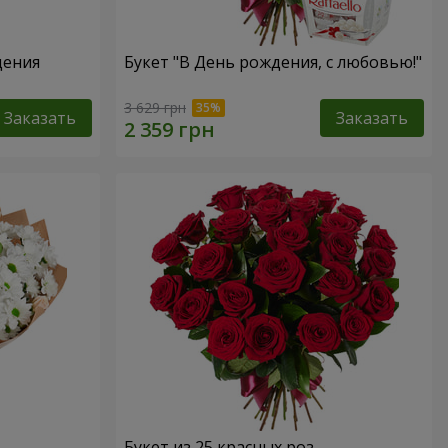
дения
Букет "В День рождения, с любовью!"
3 629 грн
Заказать
Заказать
Букет из 25 красных роз