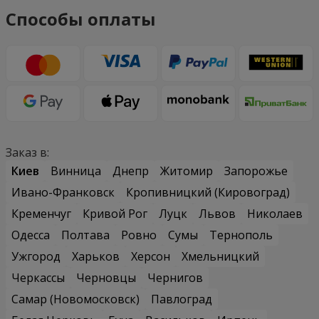
Способы оплаты
Заказ в:
Киев
Винница
Днепр
Житомир
Запорожье
Ивано-Франковск
Кропивницкий (Кировоград)
Кременчуг
Кривой Рог
Луцк
Львов
Николаев
Одесса
Полтава
Ровно
Сумы
Тернополь
Ужгород
Харьков
Херсон
Хмельницкий
Черкассы
Черновцы
Чернигов
Самар (Новомосковск)
Павлоград