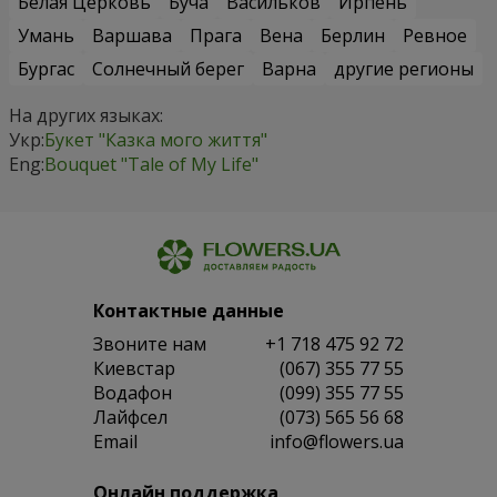
Белая Церковь
Буча
Васильков
Ирпень
Умань
Варшава
Прага
Вена
Берлин
Ревное
Бургас
Солнечный берег
Варна
другие регионы
На других языках:
Укр:
Букет "Казка мого життя"
Eng:
Bouquet "Tale of My Life"
Контактные данные
Звоните нам
+1 718 475 92 72
Киевстар
(067) 355 77 55
Водафон
(099) 355 77 55
Лайфсел
(073) 565 56 68
Email
info@flowers.ua
Онлайн поддержка