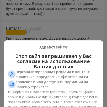
привітати куму. В результаті все пройшло пречудово -
букет прекрасний, доставили вчасно - кума не очікувала і
дуже зраділа! І я теж))))
Наталя
12.08.2024
5
Квіти доставлено вчасно. Додали настрою дорогій
невісточці в Україні! Хоча я знаходжуся далеко за
Здравствуйте!
кордоном, все ж змогла привітати, завдяки вам. За що
дуже дякую. От тільки не прийшов фото звіт, хоча
Этот сайт запрашивает у Вас
послуга оплачена...
согласие на использование
Ваших данных
Персонализированная реклама и контент,
Нигора
17.07.2024
аналитика, определение эффективности
5
Хранение и/или доступ к информации на
Спасибо за красоту
Вашем устройстве
Информация с Вашего устройства (например, файлы
cookie и уникальные идентификаторы) будет доступна
Інна
15.05.2024
поставщикам. Кроме того, они, а также этот сайт или
5
приложение смогут сохранять информацию с Вашего