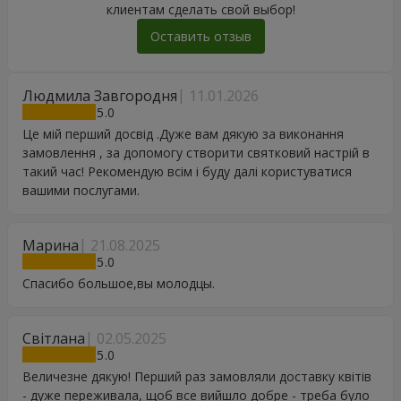
клиентам сделать свой выбор!
Оставить отзыв
Людмила Завгородня
11.01.2026
5
Це мій перший досвід .Дуже вам дякую за виконання
замовлення , за допомогу створити святковий настрій в
такий час! Рекомендую всім і буду далі користуватися
вашими послугами.
Марина
21.08.2025
5
Спасибо большое,вы молодцы.
Світлана
02.05.2025
5
Величезне дякую! Перший раз замовляли доставку квітів
- дуже переживала, щоб все вийшло добре - треба було