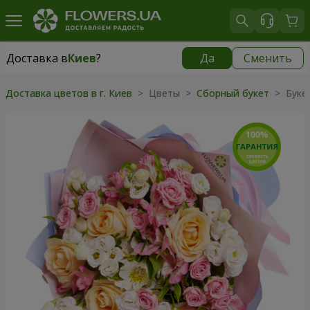
Доставка в
Киев
?
Да
Сменить
Доставка в
Киев
|
бесплатно
Доставка цветов в г. Киев
> Цветы >
Сборный букет
> Букет