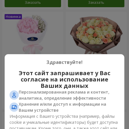
Заказать
Заказать
Здравствуйте!
Этот сайт запрашивает у Вас
Букет "Пастила"
Букет "Нежный оттенок"
согласие на использование
Ваших данных
1 175 грн
4 427 грн
Персонализированная реклама и контент,
аналитика, определение эффективности
Заказать
Заказать
Хранение и/или доступ к информации на
Вашем устройстве
Информация с Вашего устройства (например, файлы
cookie и уникальные идентификаторы) будет доступна
поставщикам. Кроме того, они, а также этот сайт или