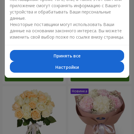
приложение смогут сохранять информацию с Вашего
устройства и обрабатывать Ваши персональные
данные.
Некоторые поставщики могут использовать Ваши
данные на основании законного интереса. Вы можете
изменить свой выбор позже по ссылке внизу страницы.
Букет "Blue ball"
Букет "Бенефис"
Принять все
3 656 грн
5 998 грн
Настройки
Заказать
Заказать