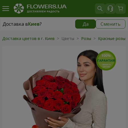
Доставка в
Киев
?
Да
Сменить
Доставка в
Киев
|
бесплатно
Доставка цветов в г. Киев
> Цветы >
Розы
>
Красные розы