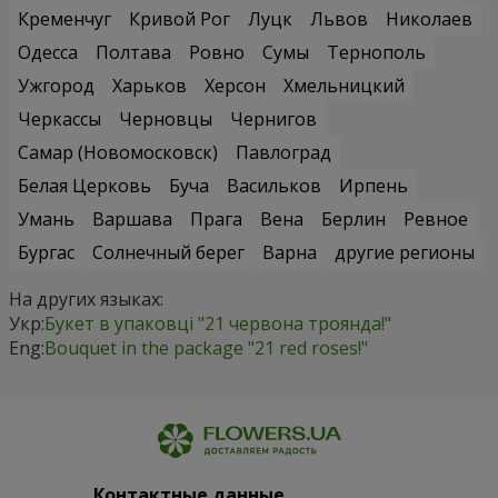
Кременчуг
Кривой Рог
Луцк
Львов
Николаев
Одесса
Полтава
Ровно
Сумы
Тернополь
Ужгород
Харьков
Херсон
Хмельницкий
Черкассы
Черновцы
Чернигов
Самар (Новомосковск)
Павлоград
Белая Церковь
Буча
Васильков
Ирпень
Умань
Варшава
Прага
Вена
Берлин
Ревное
Бургас
Солнечный берег
Варна
другие регионы
На других языках:
Укр:
Букет в упаковці "21 червона троянда!"
Eng:
Bouquet in the package "21 red roses!"
Контактные данные