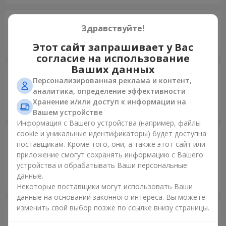
Діма
25.08.2025
Здравствуйте!
5
Дякую вам за доставку квіти гарні
Этот сайт запрашивает у Вас
согласие на использование
Ваших данных
Сергій
17.07.2025
Персонализированная реклама и контент,
5
аналитика, определение эффективности
Все просто чудово!!! Замовлення, оформлення,доставка!!!
Хранение и/или доступ к информации на
Все на найвищому рівні!!!
Вашем устройстве
Информация с Вашего устройства (например, файлы
cookie и уникальные идентификаторы) будет доступна
Андрей
09.12.2024
поставщикам. Кроме того, они, а также этот сайт или
5
приложение смогут сохранять информацию с Вашего
Огромное спасибо за Ваш шикарный сервис. Все очень
устройства и обрабатывать Ваши персональные
понравилось имениннице ?????? Процветания Вашей
данные.
компании ???
Некоторые поставщики могут использовать Ваши
данные на основании законного интереса. Вы можете
изменить свой выбор позже по ссылке внизу страницы.
Олег
07.12.2024
5