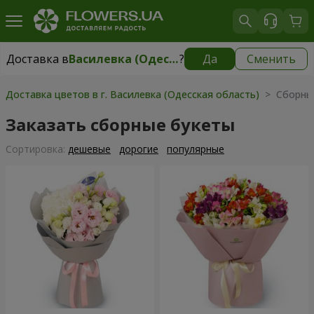
Доставка в
Василевка (Одесская область)
?
Да
Сменить
Доставка в
Василевка (Одесская область)
|
595 грн
Доставка цветов в г. Василевка (Одесская область)
> Сборны
Заказать сборные букеты
Cортировка:
дешевые
дорогие
популярные