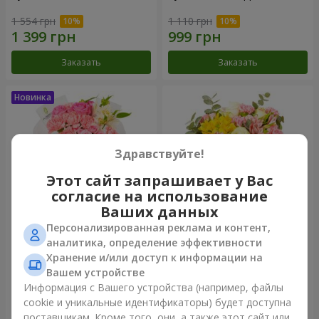
1 554 грн
1 110 грн
Заказать
Заказать
Здравствуйте!
Этот сайт запрашивает у Вас
согласие на использование
Ваших данных
Персонализированная реклама и контент,
Букет "Розовый зефир"
Букет "Дзинтарс"
аналитика, определение эффективности
Хранение и/или доступ к информации на
1 528 грн
2 069 грн
Вашем устройстве
Информация с Вашего устройства (например, файлы
cookie и уникальные идентификаторы) будет доступна
Заказать
Заказать
поставщикам. Кроме того, они, а также этот сайт или