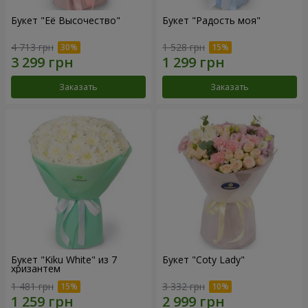
Букет "Её Высочество"
Букет "Радость моя"
4 713 грн
1 528 грн
Заказать
Заказать
Букет "Kiku White" из 7
Букет "Coty Lady"
хризантем
1 481 грн
3 332 грн