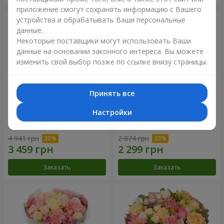
приложение смогут сохранять информацию с Вашего
устройства и обрабатывать Ваши персональные
данные.
Некоторые поставщики могут использовать Ваши
данные на основании законного интереса. Вы можете
изменить свой выбор позже по ссылке внизу страницы.
Принять все
Настройки
Букет "Your Smile"
Букет "Прикосновение
нежности"
4 941 грн
2 874 грн
Заказать
Заказать