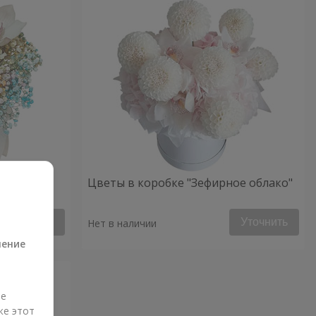
ое
Цветы в коробке "Зефирное облако"
а
Уточнить
Уточнить
Нет в наличии
ление
ые
же этот