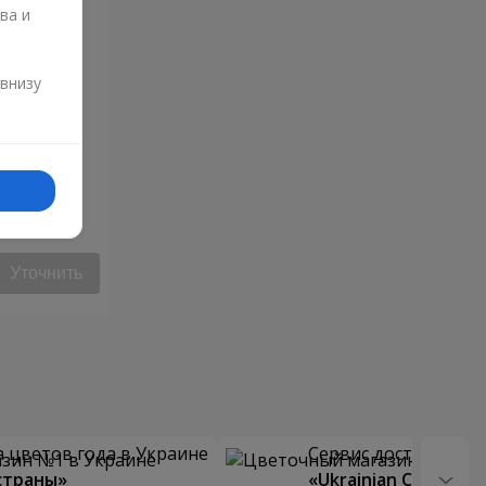
ва и
и
 внизу
ца"
Уточнить
 цветов года в Украине
Сервис доставки цв
страны»
«Ukrainian Choice»