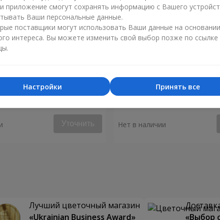
ли приложение смогут сохранять информацию с Вашего устройст
тывать Ваши персональные данные.
рые поставщики могут использовать Ваши данные на основани
ого интереса. Вы можете изменить свой выбор позже по ссылке
цы.
Настройки
Принять все
я "Монако"
Композиция "Биение серд
Уточнить
и
Нет в наличии
Лучший цветочный магазин
Доставка
«Ukrainian Business Award»
«Выбор 