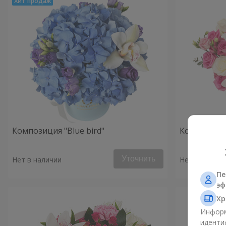
Композиция "Blue bird"
Композиция
Уточнить
Нет в наличии
Нет в наличи
Пе
эф
Хр
Информ
иденти