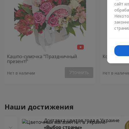
сайт и
обраба
Некото
законн
страни
Кашпо-сумочка "Праздничный
Композици
презент!"
Уточнить
Нет в наличии
Нет в наличи
Наши достижения
Доставка цветов года в Украине
«Выбор страны»