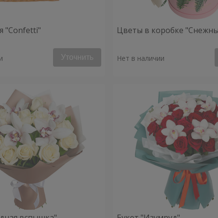
 "Confetti"
Цветы в коробке "Снежны
Уточнить
и
Нет в наличии
здная вспышка"
Букет "Изумруд"