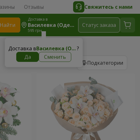
азины
Отзывы
Свяжитесь с нами
Доставка в
Найти
Василевка (Одесская Область)
Cтатус заказа
595 грн
Доставка в
Василевка (Одесская область)
?
Да
Сменить
Подкатегории