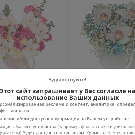
 "Квитка Цисык"
Цветы в коробке "Радужн
Здравствуйте!
настроение"
Этот сайт запрашивает у Вас согласие н
Уточнить
и
Нет в наличии
использование Ваших данных
рсонализированная реклама и контент, аналитика, опреде
фективности
анение и/или доступ к информации на Вашем устройстве
ация с Вашего устройства (например, файлы cookie и уникальн
фикаторы) будет доступна поставщикам. Кроме того, они, а так