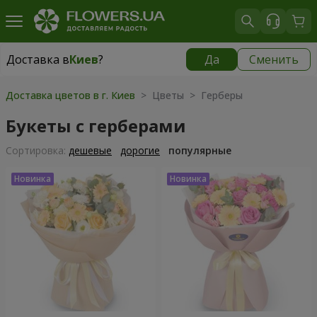
Доставка в
Киев
?
Да
Сменить
Доставка в
Киев
|
бесплатно
Доставка цветов в г. Киев
> Цветы > Герберы
Букеты с герберами
Cортировка:
дешевые
дорогие
популярные