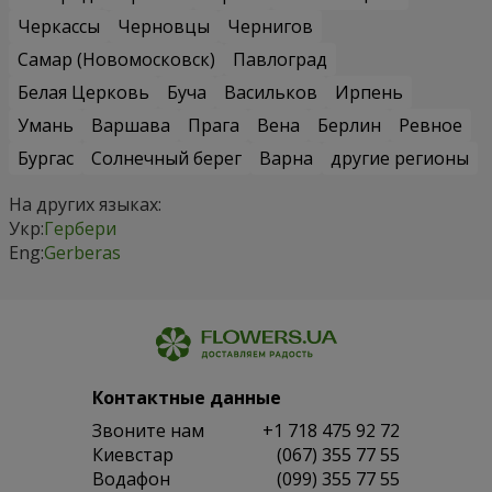
Черкассы
Черновцы
Чернигов
Самар (Новомосковск)
Павлоград
Белая Церковь
Буча
Васильков
Ирпень
Умань
Варшава
Прага
Вена
Берлин
Ревное
Бургас
Солнечный берег
Варна
другие регионы
На других языках:
Укр:
Гербери
Eng:
Gerberas
Контактные данные
Звоните нам
+1 718 475 92 72
Киевстар
(067) 355 77 55
Водафон
(099) 355 77 55