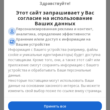
Здравствуйте!
Сочетание гербер с другими
Этот сайт запрашивает у Вас
цветами
согласие на использование
Ваших данных
Универсальность цветов позволяет создавать сложные
Персонализированная реклама и контент,
миксы, где букет с герберами становится основой
аналитика, определение эффективности
композиции. Цветы герберы хорошо сочетаются с розами,
Хранение и/или доступ к информации на
хризантемами и сезонными растениями, создавая
Вашем устройстве
изысканную ароматную композицию для особого события.
Информация с Вашего устройства (например, файлы
А если хочется добавить свежести и превратить обычный
cookie и уникальные идентификаторы) будет доступна
букет с герберами в нежную утончённость в подарок,
поставщикам. Кроме того, они, а также этот сайт или
добавьте немного зелёных оттенков. Добавление зелени в
приложение смогут сохранять информацию с Вашего
декоративные растения увеличивает объём
сезонной
устройства и обрабатывать Ваши персональные
композиции
и позволяет добиться оригинального
данные.
внешнего вида. Комбинируя букет из гербер с другими
Некоторые поставщики могут использовать Ваши
растениями, флористы
Flowers.ua
создают настоящий
данные на основании законного интереса. Вы можете
эстетичный декор. Такой ароматный букет, где главную
изменить свой выбор позже по ссылке внизу страницы.
роль играет цветок гербера, одинаково уместен как
композиция для подарка и как растения для интерьера.
Продуманный букет с герберами может стать центральным
Принять все
элементом пространства.