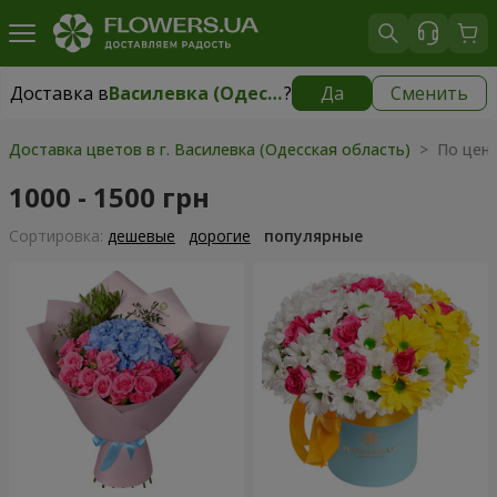
Доставка в
Василевка (Одесская область)
?
Да
Сменить
Доставка в
Василевка (Одесская область)
|
595 грн
Доставка цветов в г. Василевка (Одесская область)
> По цене
1000 - 1500 грн
Cортировка:
дешевые
дорогие
популярные