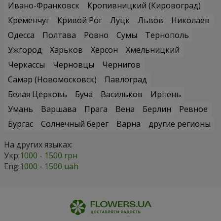
Ивано-Франковск
Кропивницкий (Кировоград)
Кременчуг
Кривой Рог
Луцк
Львов
Николаев
Одесса
Полтава
Ровно
Сумы
Тернополь
Ужгород
Харьков
Херсон
Хмельницкий
Черкассы
Черновцы
Чернигов
Самар (Новомосковск)
Павлоград
Белая Церковь
Буча
Васильков
Ирпень
Умань
Варшава
Прага
Вена
Берлин
Ревное
Бургас
Солнечный берег
Варна
другие регионы
На других языках:
Укр:
1000 - 1500 грн
Eng:
1000 - 1500 uah