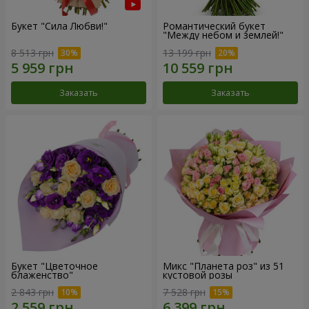
Букет "Сила Любви!"
Романтический букет
"Между небом и землей!"
8 513 грн
13 199 грн
Заказать
Заказать
Букет "Цветочное
Микс "Планета роз" из 51
блаженство"
кустовой розы
2 843 грн
7 528 грн