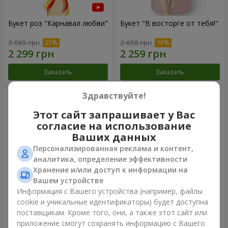
Букет роз "Карнавал любви"
Букет "В восторге от тебя!"
3 065 грн
2 658 грн
Заказать
Заказать
Здравствуйте!
Этот сайт запрашивает у Вас
согласие на использование
Ваших данных
Персонализированная реклама и контент,
аналитика, определение эффективности
Хранение и/или доступ к информации на
Вашем устройстве
Информация с Вашего устройства (например, файлы
51 белая роза
1000 роз!
cookie и уникальные идентификаторы) будет доступна
поставщикам. Кроме того, они, а также этот сайт или
4 398 грн
104 498 грн
приложение смогут сохранять информацию с Вашего