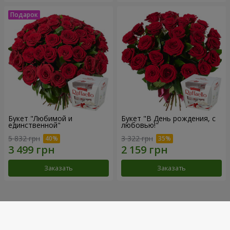
Букет "Любимой и
Букет "В День рождения, с
единственной"
любовью!"
5 832 грн
3 322 грн
Заказать
Заказать
Наши достижения