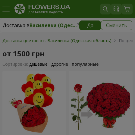
Доставка в
Василевка (Одесская область)
?
Да
Сменить
Доставка в
Василевка (Одесская область)
|
595 грн
Доставка цветов в г. Василевка (Одесская область)
> По цене
от 1500 грн
Cортировка:
дешевые
дорогие
популярные