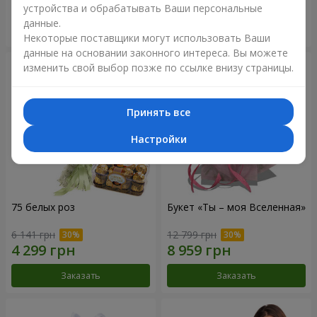
устройства и обрабатывать Ваши персональные
данные.
Заказать
Заказать
Некоторые поставщики могут использовать Ваши
данные на основании законного интереса. Вы можете
изменить свой выбор позже по ссылке внизу страницы.
Принять все
Настройки
75 белых роз
Букет «Ты – моя Вселенная»
6 141 грн
12 799 грн
Заказать
Заказать