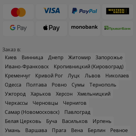
Заказ в:
Киев
Винница
Днепр
Житомир
Запорожье
Ивано-Франковск
Кропивницкий (Кировоград)
Кременчуг
Кривой Рог
Луцк
Львов
Николаев
Одесса
Полтава
Ровно
Сумы
Тернополь
Ужгород
Харьков
Херсон
Хмельницкий
Черкассы
Черновцы
Чернигов
Самар (Новомосковск)
Павлоград
Белая Церковь
Буча
Васильков
Ирпень
Умань
Варшава
Прага
Вена
Берлин
Ревное