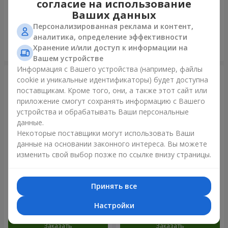
согласие на использование
золото"
Ваших данных
Персонализированная реклама и контент,
аналитика, определение эффективности
Хранение и/или доступ к информации на
Заказать
Заказать
Вашем устройстве
Информация с Вашего устройства (например, файлы
cookie и уникальные идентификаторы) будет доступна
поставщикам. Кроме того, они, а также этот сайт или
приложение смогут сохранять информацию с Вашего
устройства и обрабатывать Ваши персональные
данные.
Некоторые поставщики могут использовать Ваши
данные на основании законного интереса. Вы можете
изменить свой выбор позже по ссылке внизу страницы.
Фонтан шаров "Радужное
Фонтан шаров "Arcobaleno"
настроение"
Принять все
Настройки
Заказать
Заказать