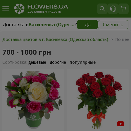
Доставка в
Василевка (Одесская область)
?
Да
Сменить
Доставка в
Василевка (Одесская область)
|
595 грн
Доставка цветов в г. Василевка (Одесская область)
> По цене
700 - 1000 грн
Cортировка:
дешевые
дорогие
популярные