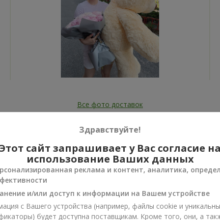
Все фото доставок
Заказать этот товар
Здравствуйте!
Этот сайт запрашивает у Вас согласие н
использование Ваших данных
рсонализированная реклама и контент, аналитика, опреде
фективности
ии
анение и/или доступ к информации на Вашем устройстве
нусы
ация с Вашего устройства (например, файлы cookie и уникальн
фикаторы) будет доступна поставщикам. Кроме того, они, а так