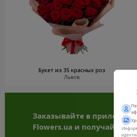
Букет из 35 красных роз
Львов
Пе
эф
Заказывайте в приложен
Хр
Flowers.ua и получайте бо
Информ
иденти