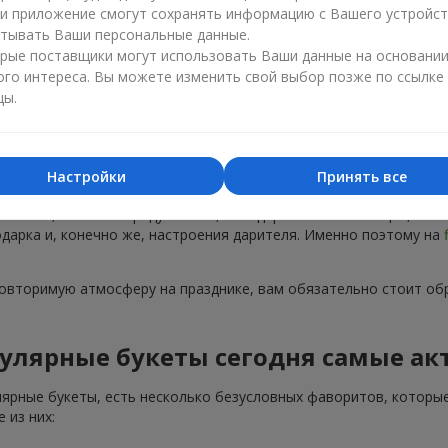
ли приложение смогут сохранять информацию с Вашего устройст
тывать Ваши персональные данные.
рые поставщики могут использовать Ваши данные на основани
ого интереса. Вы можете изменить свой выбор позже по ссылке
цы.
Популярные букеты — тренды сезона
Настройки
Принять все
тренды. Каждый год появляются новые популярные букеты, а не
 на пике, не только радуют глаз, но и дарят особые эмоции, ко
подарка и, конечно же, настроения дарителя. Именно поэтому на
повторимую атмосферу на празднике, вам обязательно стоит об
улярные букеты сегодня самые ак
лярные букеты, есть несколько безусловных фаворитов, которые
 из них: