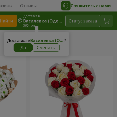
азины
Отзывы
Свяжитесь с нами
Доставка в
Найти
Василевка (Одесская Область)
Cтатус заказа
595 грн
Доставка в
Василевка (Одесская область)
?
Да
Сменить