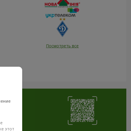
Посмотреть все
а
ление
ые
же этот