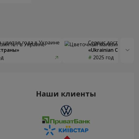
 цветов года в Украине
Сервис доставки цв
страны»
«Ukrainian Choice»
од
2025 год
Наши клиенты