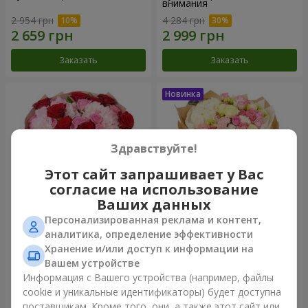
внимания
2 954 грн
4 284 грн
Заказать
Заказать
Здравствуйте!
Этот сайт запрашивает у Вас
согласие на использование
Ваших данных
Персонализированная реклама и контент,
Букет "Очарование роз и
Букет "Лайза"
аналитика, определение эффективности
гортензий"
Хранение и/или доступ к информации на
3 513 грн
3 749 грн
Вашем устройстве
Информация с Вашего устройства (например, файлы
cookie и уникальные идентификаторы) будет доступна
Заказать
Заказать
поставщикам. Кроме того, они, а также этот сайт или