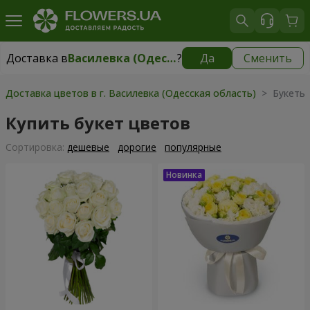
Доставка в
Василевка (Одесская область)
?
Да
Сменить
Доставка в
Василевка (Одесская область)
|
595 грн
Доставка цветов в г. Василевка (Одесская область)
> Букеты 
Купить букет цветов
Cортировка:
дешевые
дорогие
популярные