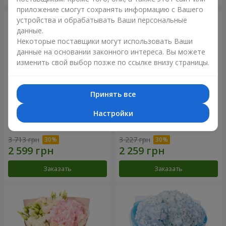
приложение смогут сохранять информацию с Вашего
устройства и обрабатывать Ваши персональные
данные.
Некоторые поставщики могут использовать Ваши
данные на основании законного интереса. Вы можете
изменить свой выбор позже по ссылке внизу страницы.
Принять все
Настройки
Букет "Magic Fleur"
Букет "Лавандовое небо"
3 713 грн
3 227 грн
Заказать
Заказать