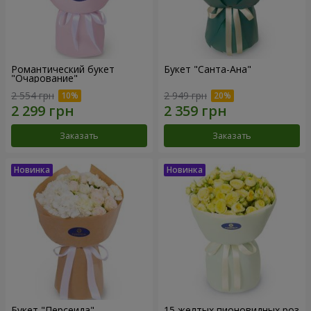
Романтический букет
Букет "Санта-Ана"
"Очарование"
2 554 грн
2 949 грн
Заказать
Заказать
Букет "Персеида"
15 желтых пионовидных роз