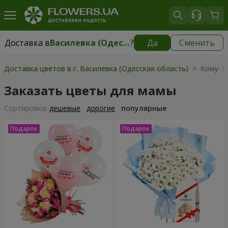
Доставка в
Василевка (Одесская область)
?
Да
Сменить
Доставка в
Василевка (Одесская область)
|
595 грн
Доставка цветов в г. Василевка (Одесская область)
> Кому >
Заказать цветы для мамы
Cортировка:
дешевые
дорогие
популярные