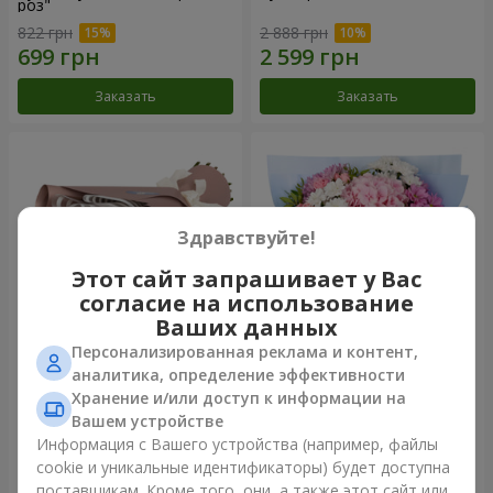
роз"
822 грн
2 888 грн
Заказать
Заказать
Здравствуйте!
Этот сайт запрашивает у Вас
согласие на использование
Ваших данных
Персонализированная реклама и контент,
Букет "7 розовых роз!"
Романтический букет
аналитика, определение эффективности
"Небеса"
Хранение и/или доступ к информации на
1 074 грн
2 374 грн
Вашем устройстве
Информация с Вашего устройства (например, файлы
cookie и уникальные идентификаторы) будет доступна
Заказать
Заказать
поставщикам. Кроме того, они, а также этот сайт или