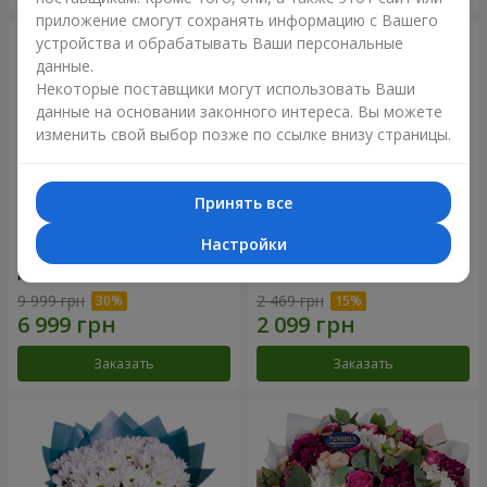
приложение смогут сохранять информацию с Вашего
устройства и обрабатывать Ваши персональные
данные.
Некоторые поставщики могут использовать Ваши
данные на основании законного интереса. Вы можете
изменить свой выбор позже по ссылке внизу страницы.
Принять все
Настройки
Цветы в коробке "101
Букет "Цветочное Selfie!"
розовая роза"
9 999 грн
2 469 грн
Заказать
Заказать