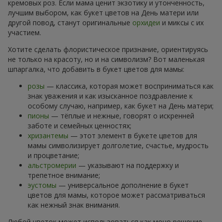
кремовых роз. Если мама ценит экзотику и утонченность,
лучшим выбором, как букет цветов на День матери или
другой повод, станут оригинальные
орхидеи
и миксы с их
участием.
Хотите сделать флористическое признание, ориентируясь
не только на красоту, но и на символизм? Вот маленькая
шпаргалка, что добавить в букет цветов для мамы:
розы
— классика, которая может восприниматься как
знак уважения и как изысканное поздравление к
особому случаю, например, как букет на День матери;
пионы
— тёплые и нежные, говорят о искренней
заботе и семейных ценностях;
хризантемы
— этот элемент в букете цветов для
мамы символизирует долголетие, счастье, мудрость
и процветание;
альстромерии
— указывают на поддержку и
трепетное внимание;
эустомы
— универсальное дополнение в букет
цветов для мамы, которое может рассматриваться
как нежный знак внимания.
Любой цветок может использоваться как моно решение