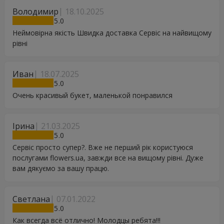
Володимир
18.10.2025
5
Неймовірна якість Швидка доставка Сервіс на найвищому
рівні
Иван
18.07.2025
5
Очень красивый букет, маленькой понравился
Ірина
21.03.2025
5
Сервіс просто супер?. Вже не перший рік користуюся
послугами flowers.ua, завжди все на вищому рівні. Дуже
вам дякуємо за вашу працю.
Светлана
07.01.2022
5
Как всегда всё отлично! Молодцы ребята!!!