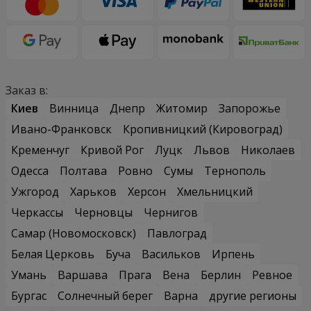
Заказ в:
Киев
Винница
Днепр
Житомир
Запорожье
Ивано-Франковск
Кропивницкий (Кировоград)
Кременчуг
Кривой Рог
Луцк
Львов
Николаев
Одесса
Полтава
Ровно
Сумы
Тернополь
Ужгород
Харьков
Херсон
Хмельницкий
Черкассы
Черновцы
Чернигов
Самар (Новомосковск)
Павлоград
Белая Церковь
Буча
Васильков
Ирпень
Умань
Варшава
Прага
Вена
Берлин
Ревное
Бургас
Солнечный берег
Варна
другие регионы