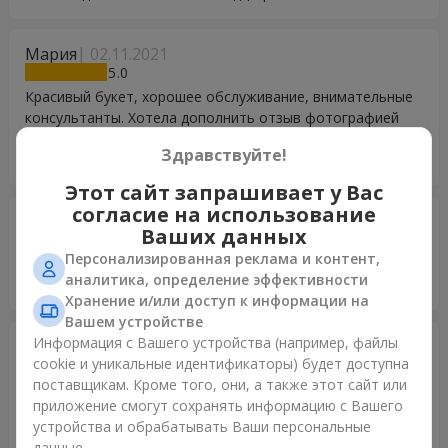
Мария
02.11.2021
5
Красивый букет, хорошее обслуживание, внимательные
консультанты. Хотела дополнить отзыв фотографией
реального букета, но опции "добавить фото" не
Здравствуйте!
обнаружила.
Этот сайт запрашивает у Вас
согласие на использование
Анастасия
23.07.2021
Ваших данных
5
Персонализированная реклама и контент,
Спасибо огромное за доставку для моей мамы в
аналитика, определение эффективности
больницу! Она была в восторге!
Хранение и/или доступ к информации на
Вашем устройстве
Информация с Вашего устройства (например, файлы
Наталія
23.04.2021
cookie и уникальные идентификаторы) будет доступна
5
поставщикам. Кроме того, они, а также этот сайт или
Большое Вам спасибо за радость, доставленную моей
приложение смогут сохранять информацию с Вашего
коллеге в день её рождения! Она очень признательна
устройства и обрабатывать Ваши персональные
мне и Вам! У нас получилось! С благодарностью,
данные.