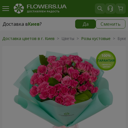
Доставка в
Киев
?
Да
Сменить
Доставка в
Киев
|
бесплатно
Доставка цветов в г. Киев
> Цветы >
Розы кустовые
> Букет