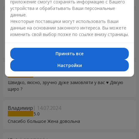
приложение смогут сохранять информацию с Вашего
устройства и обрабатывать Ваши персональные
данные.
Юлия
20.02.2025
Некоторые поставщики могут использовать Ваши
5
данные на основании законного интереса. Вы можете
Цветы немного отличались от фото на сайте, но в
изменить свой выбор позже по ссылке внизу страницы.
общем все остались довольны. Спасибо за возможность
на расстоянии сделать приятный сюрприз родным и
близким.
Принять все
Настройки
Галина
20.11.2024
5
Швидко, якісно, зручно дуже замовляти у вас ♥️ Дякую
щиро ?
Владимир
14.07.2024
5
Спасибо большое Жена довольна