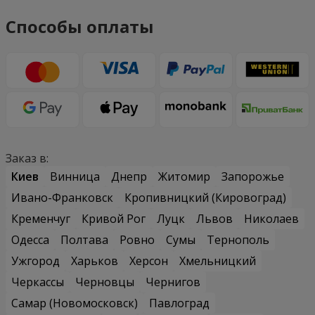
Способы оплаты
Заказ в:
Киев
Винница
Днепр
Житомир
Запорожье
Ивано-Франковск
Кропивницкий (Кировоград)
Кременчуг
Кривой Рог
Луцк
Львов
Николаев
Одесса
Полтава
Ровно
Сумы
Тернополь
Ужгород
Харьков
Херсон
Хмельницкий
Черкассы
Черновцы
Чернигов
Самар (Новомосковск)
Павлоград