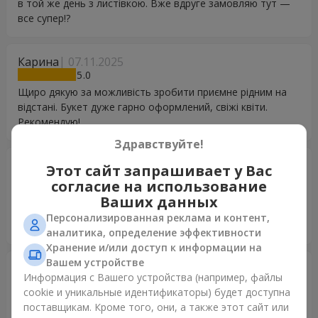
в той же день з листівкою. Вже вдруге замовляю тут —
все супер!?
Карина
07.11.2025
5
Щиро дякую за можливість зробити приємне рідним на
відстані. Букет дуже гарно оформлений, свіжі квіти.
Рекомендую!
Здравствуйте!
Катерина
12.09.2025
Этот сайт запрашивает у Вас
5
согласие на использование
Дуже задоволена доставкою, квіти просто чарівні.
Ваших данных
Замовляла експрес доставку, я просто в захваті за
Персонализированная реклама и контент,
оперативність. Дякую!
аналитика, определение эффективности
Хранение и/или доступ к информации на
Вашем устройстве
Марина
17.08.2025
Информация с Вашего устройства (например, файлы
5
cookie и уникальные идентификаторы) будет доступна
Все супер. Приємні люди, доставка вчасно. Моя донька
поставщикам. Кроме того, они, а также этот сайт или
дуже задоволена. Дякую Вам.