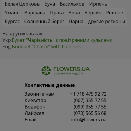
Белая Церковь
Буча
Васильков
Ирпень
Умань
Варшава
Прага
Вена
Берлин
Ревное
Бургас
Солнечный берег
Варна
другие регионы
На других языках:
Укр:
Букет "Чарівність" з повітряними кульками
Eng:
Bouquet "Charm" with balloons
Контактные данные
Звоните нам
+1 718 475 92 72
Киевстар
(067) 355 77 55
Водафон
(099) 355 77 55
Лайфсел
(073) 565 56 68
Email
info@flowers.ua