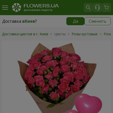
Доставка в
Киев
?
Да
Сменить
Доставка в
Киев
|
бесплатно
Доставка цветов в г. Киев
> Цветы >
Розы кустовые
>
Розо