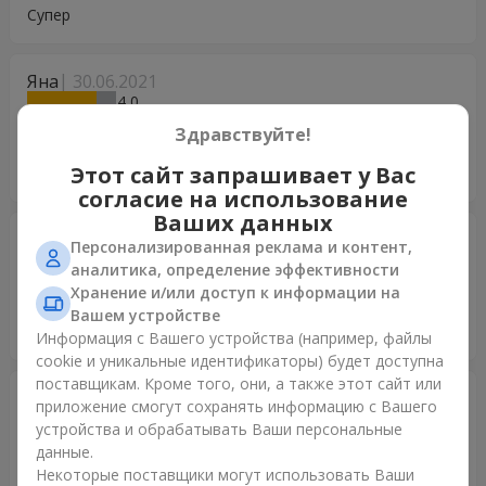
Супер
Яна
30.06.2021
4
Спасибо за услугу, но хотелось бы все-таки заказ как
Здравствуйте!
заявлен на фото, я имею ввиду цвет корзинки, но
Этот сайт запрашивает у Вас
ребенок счастлив - и это главное :)
согласие на использование
Ваших данных
Володя
27.12.2020
Персонализированная реклама и контент,
5
аналитика, определение эффективности
Скористався послугою вперше, і хочу висловити подяку
Хранение и/или доступ к информации на
усьому колективу за оперативність і красу оформлення
Вашем устройстве
букету!!! Тепер точно знаю де замовляти букети! Дякую!!!
Информация с Вашего устройства (например, файлы
cookie и уникальные идентификаторы) будет доступна
поставщикам. Кроме того, они, а также этот сайт или
Natalya
08.04.2020
приложение смогут сохранять информацию с Вашего
4
устройства и обрабатывать Ваши персональные
Супер! Во время и очень красиво! Ребенок в восторге!
данные.
Спасибо
Некоторые поставщики могут использовать Ваши