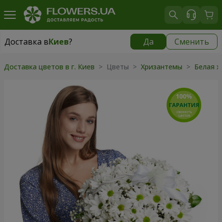
Доставка в
Киев
?
Да
Сменить
Доставка в
Киев
|
бесплатно
Доставка цветов в г. Киев
> Цветы >
Хризантемы
>
Белая 