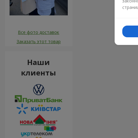
законн
страни
Все фото доставок
Заказать этот товар
Наши
клиенты