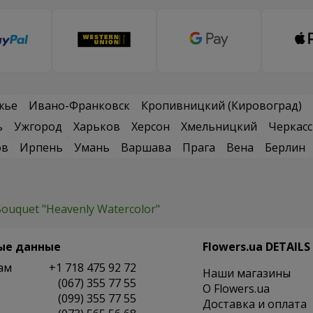
жье
Ивано-Франковск
Кропивницкий (Кировоград)
ь
Ужгород
Харьков
Херсон
Хмельницкий
Черкас
ов
Ирпень
Умань
Варшава
Прага
Вена
Берлин
ouquet "Heavenly Watercolor"
ые данные
Flowers.ua DETAILS
ам
+1 718 475 92 72
Наши магазины
(067) 355 77 55
O Flowers.ua
(099) 355 77 55
Доставка и оплата