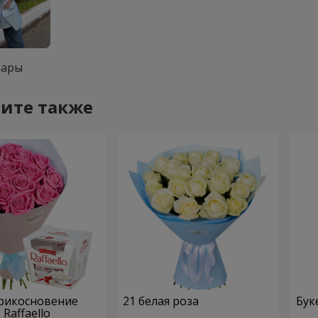
вары
ите также
Прикосновение
21 белая роза
Бук
Raffaello