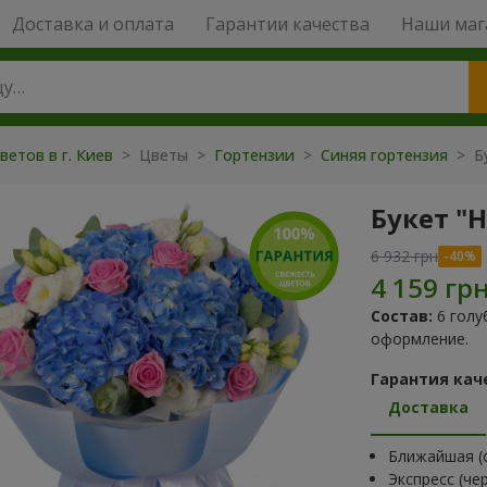
Доставка и оплата
Гарантии качества
Наши маг
ветов в г. Киев
> Цветы >
Гортензии
>
Синяя гортензия
> Бу
Букет "
6 932 грн
Состав:
6 голу
оформление.
Гарантия кач
Доставка
Ближайшая (с
Экспресс (че