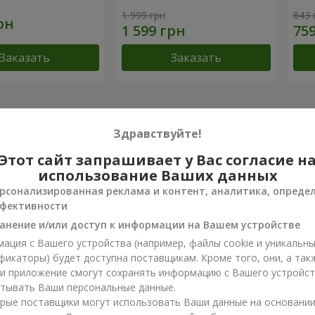
1 999 грн
843 
Заказать
Заказать
 достижения
Здравствуйте!
Доставка цветов года в Украине
Луч
Этот сайт запрашивает у Вас согласие н
«Выбор страны»
«Ukr
использование Ваших данных
2026 год
20
рсонализированная реклама и контент, аналитика, опреде
фективности
ы о товаре
анение и/или доступ к информации на Вашем устройстве
ация с Вашего устройства (например, файлы cookie и уникальн
фикаторы) будет доступна поставщикам. Кроме того, они, а так
пали этот товар?
ли приложение смогут сохранять информацию с Вашего устройст
тывать Ваши персональные данные.
е свой отзыв о товаре. Это поможет другим клиентам сделать 
рые поставщики могут использовать Ваши данные на основани