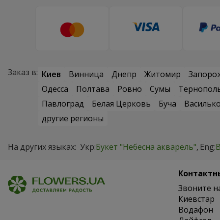
Заказ в:
Киев
Винница
Днепр
Житомир
Запоро
Одесса
Полтава
Ровно
Сумы
Тернопол
Павлоград
Белая Церковь
Буча
Васильк
другие регионы
На других языках:
Укр:
Букет "Небесна акварель"
Eng:
B
Контактн
Звоните н
Киевстар
Водафон