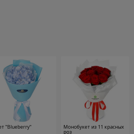
ет "Blueberry"
Монобукет из 11 красных
роз