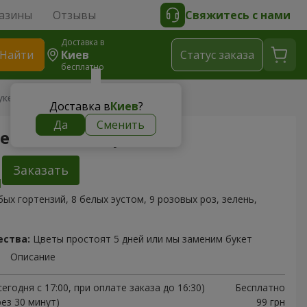
азины
Отзывы
Свяжитесь с нами
Доставка в
Найти
Киев
Cтатус заказа
бесплатно
кет "Небесная акварель"
Доставка в
Киев
?
Да
Сменить
Небесная акварель"
Заказать
бых гортензий, 8 белых эустом, 9 розовых роз, зелень,
ества:
Цветы простоят 5 дней или мы заменим букет
Описание
егодня с 17:00, при оплате заказа до 16:30)
Бесплатно
рез 30 минут)
99 грн