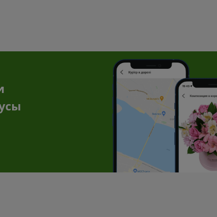
и
нусы