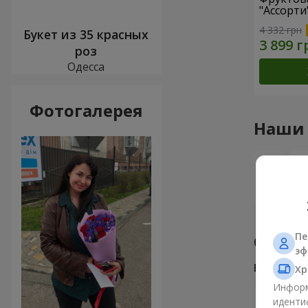
"Ассорти
4 332 грн
Букет из 35 красных
роз
Одесса
Фотогалерея
Наши
Пе
Отзыв
эф
Всего
6
Хр
Информ
иденти
Valenty