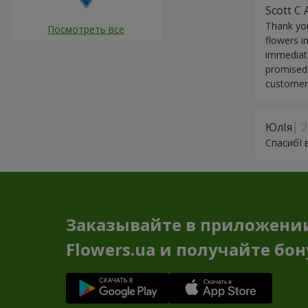
Scott C 
Thank you
Посмотреть все
flowers i
immediate
promised!
customer.
ЮлIя
2
СпасибI 
Заказывайте в приложени
Flowers.ua и получайте бо