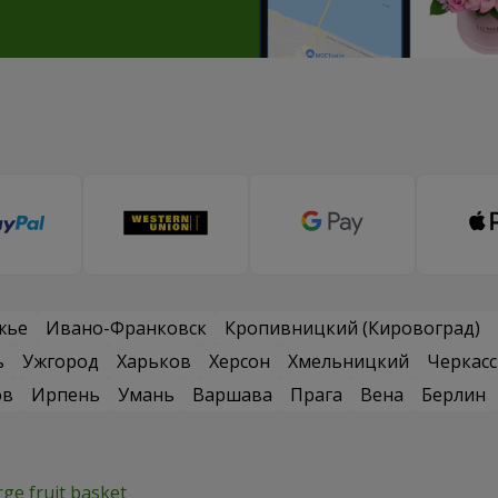
жье
Ивано-Франковск
Кропивницкий (Кировоград)
ь
Ужгород
Харьков
Херсон
Хмельницкий
Черкас
ов
Ирпень
Умань
Варшава
Прага
Вена
Берлин
rge fruit basket