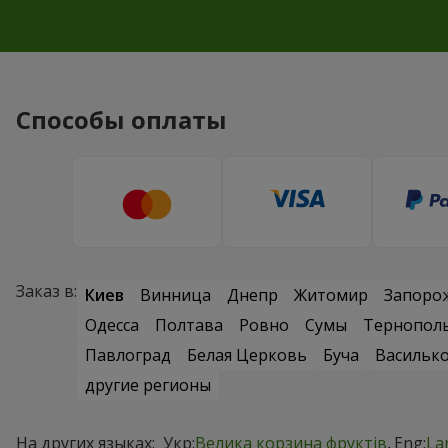
Способы оплаты
Заказ в:
Киев
Винница
Днепр
Житомир
Запоро
Одесса
Полтава
Ровно
Сумы
Тернопол
Павлоград
Белая Церковь
Буча
Васильк
другие регионы
На других языках:
Укр:
Велика корзина фруктів
Eng:
La