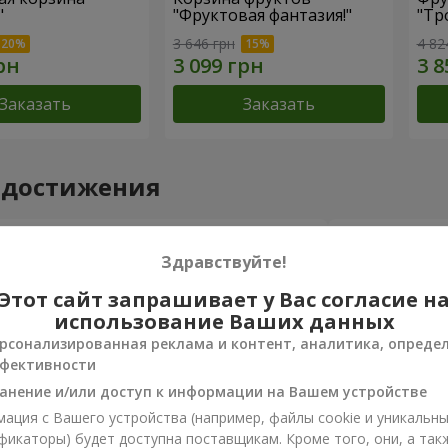
"
"Фруктовая фантазия!"
"Тр
3 646 грн
4 82
Заказать
Заказать
 достижения
Доставка цветов года в Украине
Луч
«Выбор страны»
«Ukr
Здравствуйте!
2026 год
20
Этот сайт запрашивает у Вас согласие н
использование Ваших данных
рсонализированная реклама и контент, аналитика, опреде
ы о товаре
5
из
5
фективности
анение и/или доступ к информации на Вашем устройстве
ация с Вашего устройства (например, файлы cookie и уникальн
фикаторы) будет доступна поставщикам. Кроме того, они, а так
na
26.01.2024