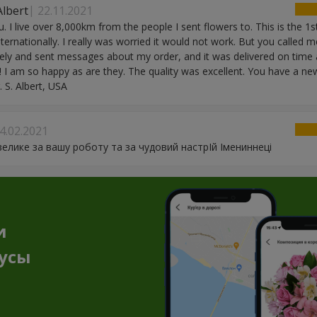
Albert
22.11.2021
. I live over 8,000km from the people I sent flowers to. This is the 1s
nternationally. I really was worried it would not work. But you called m
ly and sent messages about my order, and it was delivered on time 
 I am so happy as are they. The quality was excellent. You have a new
 S. Albert, USA
4.02.2021
велике за вашу роботу та за чудовий настрIй Iмениннецi
и
нусы