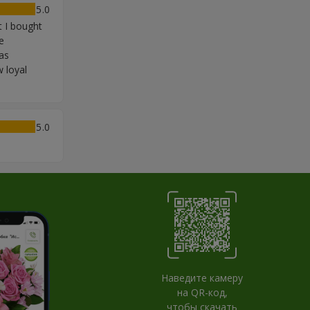
5
t I bought
e
as
 loyal
5
Наведите камеру
на QR-код,
чтобы скачать