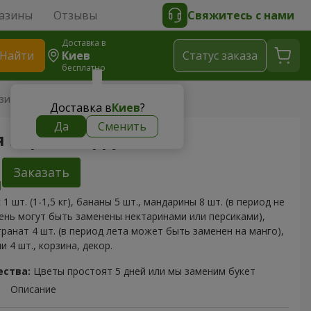
азины
Отзывы
Свяжитесь с нами
Доставка в
Найти
Киев
Cтатус заказа
бесплатно
зина фруктов
Доставка в
Киев
?
Да
Сменить
 корзина фруктов
Заказать
 1 шт. (1-1,5 кг), бананы 5 шт., мандарины 8 шт. (в период не
ень могут быть заменены нектаринами или персиками),
 гранат 4 шт. (в период лета может быть заменен на манго),
ши 4 шт., корзина, декор.
ества:
Цветы простоят 5 дней или мы заменим букет
Описание