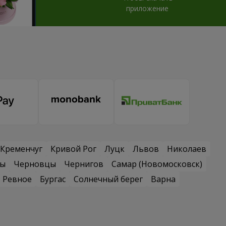
приложение
Кременчуг
Кривой Рог
Луцк
Львов
Николаев
сы
Черновцы
Чернигов
Самар (Новомосковск)
Ревное
Бургас
Солнечный берег
Варна