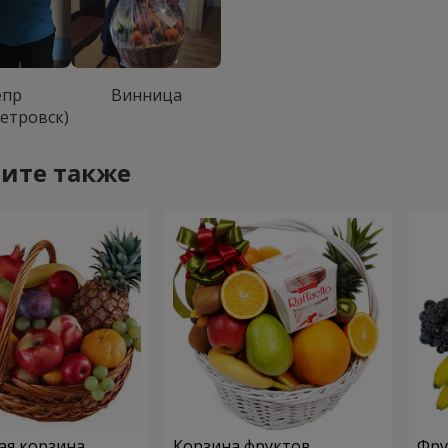
епр
Винница
етровск)
ите также
ая корзина
Корзина фруктов
Фру