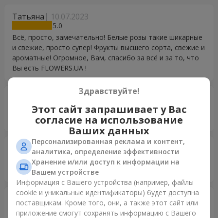
Татьяна
10.07.2023
5
Всё, просто, замечательно! Белые розы такие шикарные
и свежие, просто супер! Фрукты высшего сорта, свежие и
ароматные! Огромное, Вам, спасибо за всё и за то, что
Вы есть FLOWERS.UA !
Здравствуйте!
Бугаєнко Сергій Володимирович
04.02.2023
5
Этот сайт запрашивает у Вас
согласие на использование
Дуже дякую, бистро та гарно. Дякую.
Ваших данных
Персонализированная реклама и контент,
Катерина
17.07.2022
аналитика, определение эффективности
5
Хранение и/или доступ к информации на
SPASIBO OGROMOE! VI SAMYE LUTSHIE!
Вашем устройстве
Информация с Вашего устройства (например, файлы
cookie и уникальные идентификаторы) будет доступна
Анна
30.05.2022
поставщикам. Кроме того, они, а также этот сайт или
5
приложение смогут сохранять информацию с Вашего