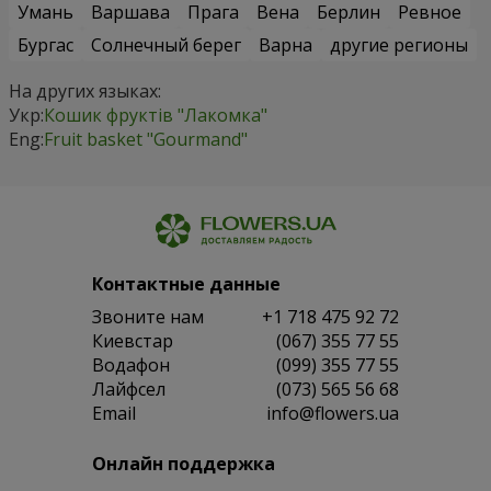
Умань
Варшава
Прага
Вена
Берлин
Ревное
Бургас
Солнечный берег
Варна
другие регионы
На других языках:
Укр:
Кошик фруктів "Лакомка"
Eng:
Fruit basket "Gourmand"
Контактные данные
Звоните нам
+1 718 475 92 72
Киевстар
(067) 355 77 55
Водафон
(099) 355 77 55
Лайфсел
(073) 565 56 68
Email
info@flowers.ua
Онлайн поддержка