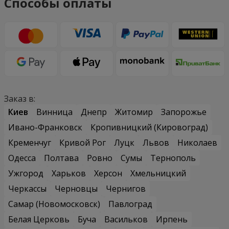
Способы оплаты
Заказ в:
Киев
Винница
Днепр
Житомир
Запорожье
Ивано-Франковск
Кропивницкий (Кировоград)
Кременчуг
Кривой Рог
Луцк
Львов
Николаев
Одесса
Полтава
Ровно
Сумы
Тернополь
Ужгород
Харьков
Херсон
Хмельницкий
Черкассы
Черновцы
Чернигов
Самар (Новомосковск)
Павлоград
Белая Церковь
Буча
Васильков
Ирпень