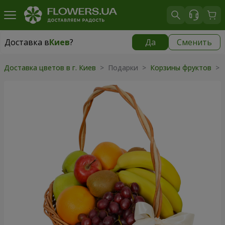
Доставка в
Киев
?
Да
Сменить
Доставка в
Киев
|
бесплатно
Доставка цветов в г. Киев
>
Подарки
>
Корзины фруктов
>