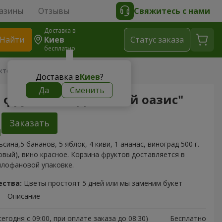
азины
Отзывы
Свяжитесь с нами
Доставка в
Найти
Киев
Cтатус заказа
бесплатно
ктов "Фруктовый оазис"
Доставка в
Киев
?
Да
Сменить
 фруктов "Фруктовый оазис"
Заказать
ьсина,5 бананов, 5 яблок, 4 киви, 1 ананас, виноград 500 г.
овый), вино красное. Корзина фруктов доставляется в
ллофановой упаковке.
ества:
Цветы простоят 5 дней или мы заменим букет
Описание
егодня с 09:00, при оплате заказа до 08:30)
Бесплатно