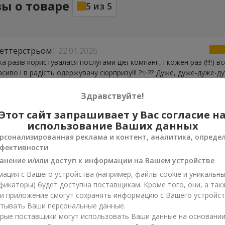
ы о товаре
5
из
5
Сеттерстрьом
22.01.2026
а разів користувалася послугами цієї компанії, і кожен раз (!!!!) в
расиво і в радість одержувачу сюрпризу!!! ?✨?? Дуже, дуже-дуже-д
❤️
Здравствуйте!
Этот сайт запрашивает у Вас согласие н
7.01.2026
использование Ваших данных
рсонализированная реклама и контент, аналитика, опреде
фективности
0.12.2024
анение и/или доступ к информации на Вашем устройстве
 добре дякую!!!
ация с Вашего устройства (например, файлы cookie и уникальн
фикаторы) будет доступна поставщикам. Кроме того, они, а так
ли приложение смогут сохранять информацию с Вашего устройст
я
16.04.2024
тывать Ваши персональные данные.
 чудовий сервіс!!! Все зроблено на високому рівні та згідно замо
рые поставщики могут использовать Ваши данные на основани