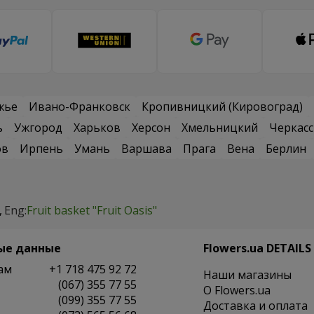
жье
Ивано-Франковск
Кропивницкий (Кировоград)
ь
Ужгород
Харьков
Херсон
Хмельницкий
Черкас
ов
Ирпень
Умань
Варшава
Прага
Вена
Берлин
Eng:
Fruit basket "Fruit Oasis"
ые данные
Flowers.ua DETAILS
ам
+1 718 475 92 72
Наши магазины
(067) 355 77 55
O Flowers.ua
(099) 355 77 55
Доставка и оплата