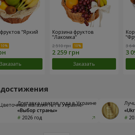
 фруктов "Яркий
Корзина фруктов
Кор
"Лакомка"
"Фр
2 510 грн
3 64
Заказать
Заказать
 достижения
Доставка цветов года в Украине
Луч
«Выбор страны»
«Ukr
2026 год
20