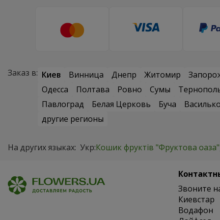
Заказ в:
Киев
Винница
Днепр
Житомир
Запоро
Одесса
Полтава
Ровно
Сумы
Тернопол
Павлоград
Белая Церковь
Буча
Васильк
другие регионы
На других языках:
Укр:
Кошик фруктів "Фруктова оаза"
Контактн
Звоните н
Киевстар
Водафон