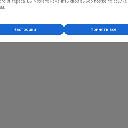
ого интереса. Вы можете изменить свой выбор позже по ссылке
цы.
на Деліцой
02.02.2024
ащі! Квіти і корзина з фруктами просто супер! Швидка доставка!
Настройки
Принять все
 вдався! Щиро дякую за вашу допомогу і виконану роботу!