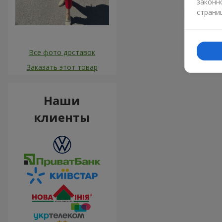
законн
страни
Маріан
Ви найкр
для мами
Все фото доставок
Заказать этот товар
Наши
клиенты