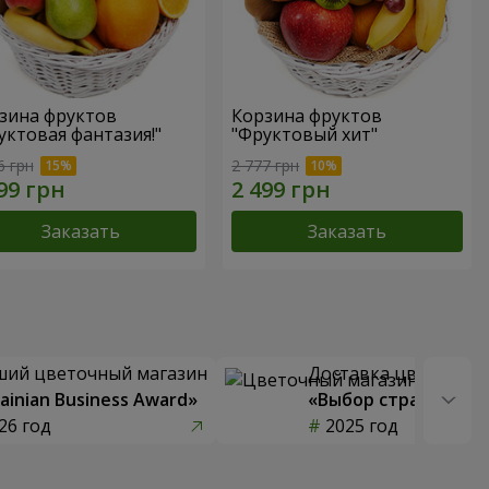
зина фруктов
Корзина фруктов
уктовая фантазия!"
"Фруктовый хит"
6 грн
2 777 грн
Заказать
Заказать
ший цветочный магазин
Доставка цветов го
ainian Business Award»
«Выбор страны»
26 год
2025 год