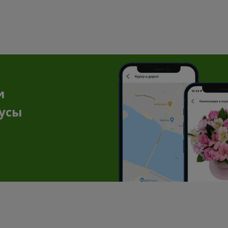
и
нусы